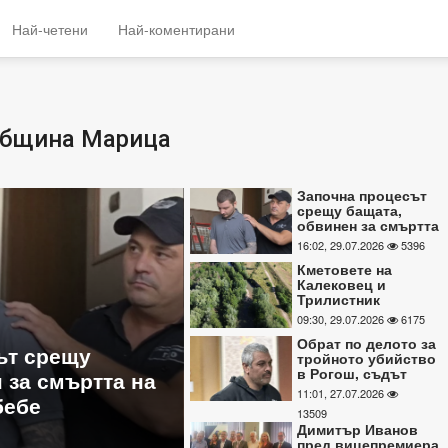
Най-четени
Най-коментирани
Община Марица
Започна процесът
срещу бащата,
обвинен за смъртта
на 2-месечното си
16:02, 29.07.2026
5396
бебе
Кметовете на
Калековец и
Трилистник
настояват за
09:30, 29.07.2026
6175
лековец и
Обрат по делото за тро
спешно почистване
Обрат по делото за
на река Стряма
ояват за
убийство в Рогош, съд
тройното убийство
в Рогош, съдът
ане на река
неясноти около смъртт
откри неясноти
11:01, 27.07.2026
от жертвите
около смъртта на
13509
две от жертвите
Димитър Иванов
11:01, 27.07.2026
13509
пред вицепремиера