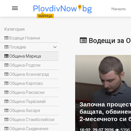
Начало
МАРИЦА
Категория
Водещи Новини
Водещи за 
Пловдив
Община Марица
Община Родопи
Община Асеновград
Община Карлово
Община Раковски
Кметовете на Ка
Община Първомай
процесът срещу
Трилистник наст
обвинен за смъртта на
спешно почиств
Община Хисаря
ото си бебе
Стряма
Община Стамболийски
Община Съединение
026
5396
09:30, 29.07.2026
6175