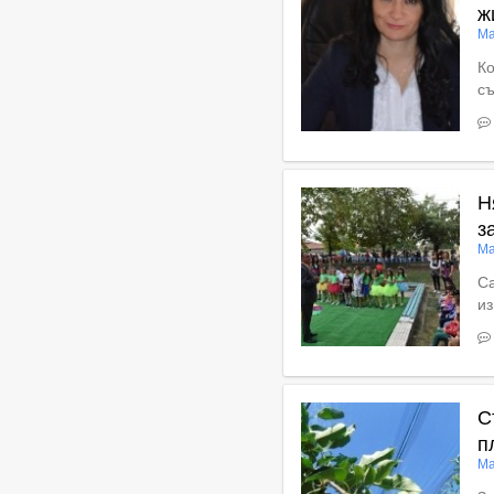
ж
Ма
К
съ
Вижте пълното съдържан
Н
з
Ма
Са
из
Вижте пълното съдържан
С
п
Ма