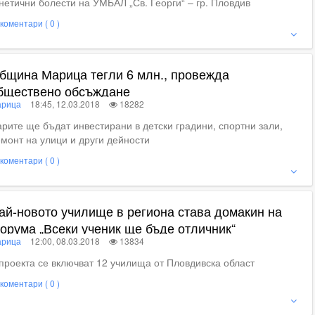
нетични болести на УМБАЛ „Св. Георги“ – гр. Пловдив
коментари ( 0 )
ие
бщина Марица тегли 6 млн., провежда
бществено обсъждане
рица
18:45, 12.03.2018
18282
рите ще бъдат инвестирани в детски градини, спортни зали,
монт на улици и други дейности
коментари ( 0 )
ие
ай-новото училище в региона става домакин на
орума „Всеки ученик ще бъде отличник“
рица
12:00, 08.03.2018
13834
проекта се включват 12 училища от Пловдивска област
коментари ( 0 )
ижте пълното съдържание