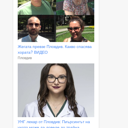
Жегата превзе Пловдив. Какво спасява
хората? ВИДЕО
Пловдив
УНГ лекар от Пловдив: Пиърсингът на
ухото може да доведе до трайна