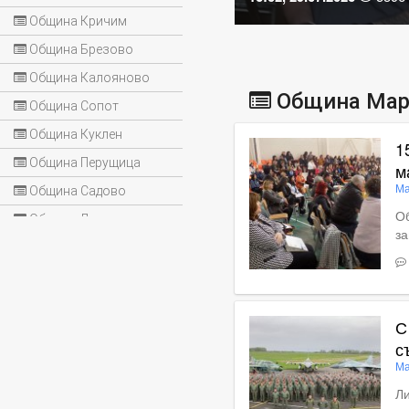
Община Кричим
Община Брезово
Община Калояново
Община Мар
Община Сопот
Община Куклен
1
Община Перущица
м
Ма
Община Садово
Об
Община Лъки
з
Вижте пълното съдържан
С
с
Ма
Ли