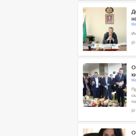
Д
н
Ма
Ин
В
О
к
Ма
Пр
ск
по
Вижте пълното съдържан
О