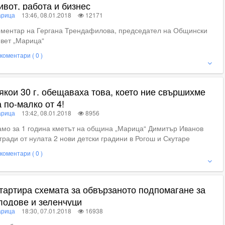
ивот, работа и бизнес
рица
13:46, 08.01.2018
12171
оментар на Гергана Трендафилова, председател на Общински
вет „Марица“
коментари ( 0 )
ие
якои 30 г. обещаваха това, което ние свършихме
а по-малко от 4!
рица
13:42, 08.01.2018
8956
мо за 1 година кметът на община „Марица“ Димитър Иванов
гради от нулата 2 нови детски градини в Рогош и Скутаре
коментари ( 0 )
ие
тартира схемата за обвързаното подпомагане за
лодове и зеленчуци
рица
18:30, 07.01.2018
16938