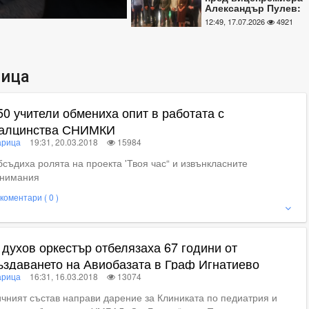
Александър Пулев:
Без промени в
12:49, 17.07.2026
4921
закона са
застрашени важни
проекти в Марица
ица
50 учители обмениха опит в работата с
алцинства СНИМКИ
рица
19:31, 20.03.2018
15984
съдиха ролята на проекта 'Твоя час“ и извънкласните
анимания
коментари ( 0 )
ие
 духов оркестър отбелязаха 67 години от
ъздаването на Авиобазата в Граф Игнатиево
рица
16:31, 16.03.2018
13074
чният състав направи дарение за Клиниката по педиатрия и