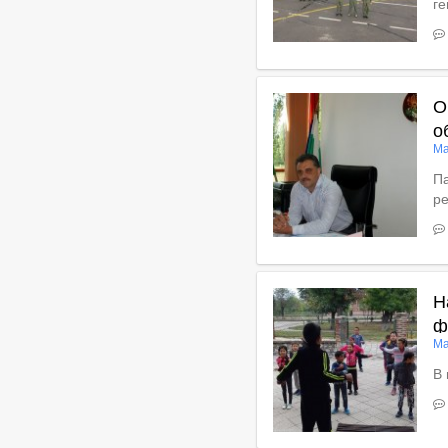
ге
Вижте пълното съдържан
О
о
Ма
Па
ре
Вижте пълното съдържан
Н
ф
Ма
В 
В