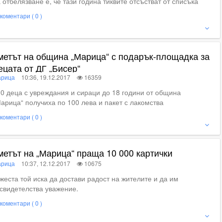
 отбелязване е, че тази година тиквите отсъстват от списъка
коментари ( 0 )
ижте пълното съдържание
метът на община „Марица“ с подарък-площадка за
ецата от ДГ „Бисер“
рица
10:36, 19.12.2017
16359
0 деца с увреждания и сираци до 18 години от община
арица“ получиха по 100 лева и пакет с лакомства
коментари ( 0 )
ие
метът на „Марица“ праща 10 000 картички
рица
10:37, 12.12.2017
10675
жеста той иска да достави радост на жителите и да им
свидетелства уважение.
коментари ( 0 )
ижте пълното съдържание