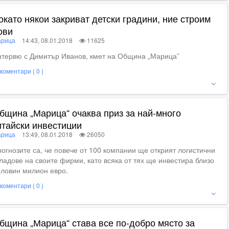
окато някои закриват детски градини, ние строим
ови
рица
14:43, 08.01.2018
11625
тервю с Димитър Иванов, кмет на Община „Марица”
коментари ( 0 )
ижте пълното съдържание
бщина „Марица“ очаква приз за най-много
итайски инвестиции
рица
13:49, 08.01.2018
26050
огнозите са, че повече от 100 компании ще открият логистични
ладове на своите фирми, като всяка от тях ще инвестира близо
ловин милион евро.
коментари ( 0 )
ие
бщина „Марица“ става все по-добро място за