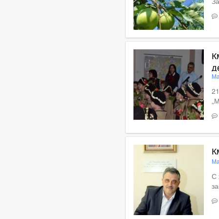
За
В
К
д
Ма
21
„М
Вижте пълното съдържан
К
Ма
С 
за
В