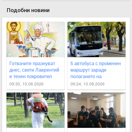
Подобни новини
Готвачите празнуват
5 автобуса с променен
днес, свети Лаврентий
маршрут заради
е техен покровител
полагането на
топлопровод на
09:30, 10.08.2026
09:24, 10.08.2026
Пещерско шосе