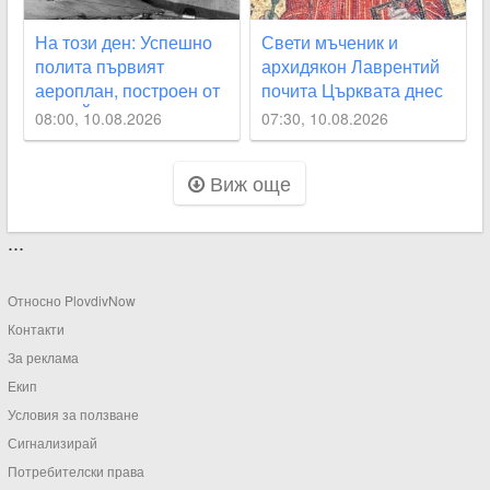
На този ден: Успешно
Свети мъченик и
полита първият
архидякон Лаврентий
аероплан, построен от
почита Църквата днес
Асен Йорданов
08:00, 10.08.2026
07:30, 10.08.2026
Виж още
...
Относно PlovdivNow
Контакти
За реклама
Екип
Условия за ползване
Сигнализирай
Потребителски права