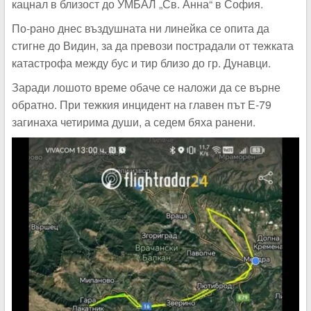
кацнал в близост до УМБАЛ „Св. Анна“ в София.
По-рано днес въздушната ни линейка се опита да
стигне до Видин, за да превози пострадали от тежката
катастрофа между бус и тир близо до гр. Дунавци.
Заради лошото време обаче се наложи да се върне
обратно. При тежкия инцидент на главен път Е-79
загинаха четирима души, а седем бяха ранени.