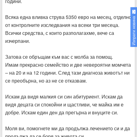
години.
Всяка една вливка струва 5350 евро на месец, отделно
Изпрати новина
от контролните изследвания на всеки три месеца.
Всички средства, с които разполагахме, вече са
изчерпани.
Затова се обръщам към вас с молба за помощ.
Имам прекрасно семейство и две невероятни момчета
– на 20 и на 12 години. След тази диагноза животът ни
се преобърна, но аз не се отказвам.
Искам да видя малкия си син абитуриент. Искам да
видя децата си спокойни и щастливи, че майка им е
добре. Искам един ден да прегърна и внуците си.
Моля ви, помогнете ми да продължа лечението си и да
продължа да се боря за живота си.