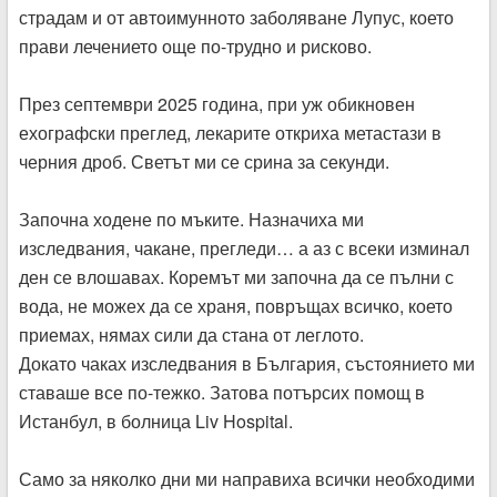
страдам и от автоимунното заболяване Лупус, което
прави лечението още по-трудно и рисково.
През септември 2025 година, при уж обикновен
ехографски преглед, лекарите откриха метастази в
черния дроб. Светът ми се срина за секунди.
Започна ходене по мъките. Назначиха ми
изследвания, чакане, прегледи… а аз с всеки изминал
ден се влошавах. Коремът ми започна да се пълни с
вода, не можех да се храня, повръщах всичко, което
приемах, нямах сили да стана от леглото.
Докато чаках изследвания в България, състоянието ми
ставаше все по-тежко. Затова потърсих помощ в
Истанбул, в болница Liv Hospital.
Само за няколко дни ми направиха всички необходими