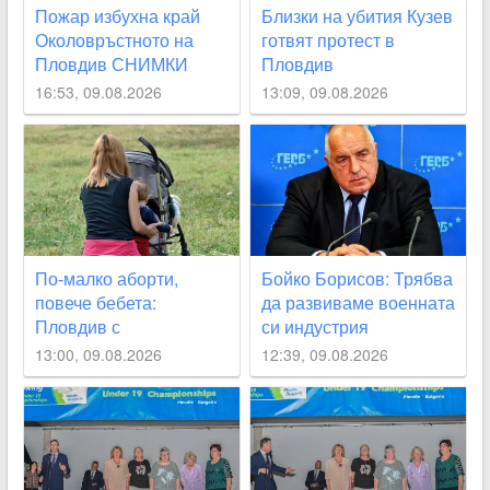
Пожар избухна край
Близки на убития Кузев
Околовръстното на
готвят протест в
Пловдив СНИМКИ
Пловдив
16:53, 09.08.2026
13:09, 09.08.2026
По-малко аборти,
Бойко Борисов: Трябва
повече бебета:
да развиваме военната
Пловдив с
си индустрия
обнадеждаващ
13:00, 09.08.2026
12:39, 09.08.2026
демографски обрат