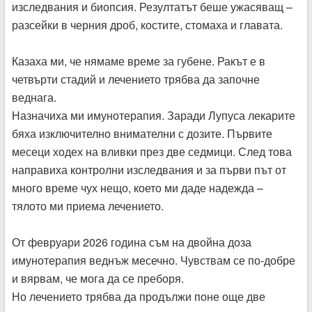
изследвания и биопсия. Резултатът беше ужасяващ –
разсейки в черния дроб, костите, стомаха и главата.
Казаха ми, че нямаме време за губене. Ракът е в
четвърти стадий и лечението трябва да започне
веднага.
Назначиха ми имунотерапия. Заради Лупуса лекарите
бяха изключително внимателни с дозите. Първите
месеци ходех на вливки през две седмици. След това
направиха контролни изследвания и за първи път от
много време чух нещо, което ми даде надежда –
тялото ми приема лечението.
От февруари 2026 година съм на двойна доза
имунотерапия веднъж месечно. Чувствам се по-добре
и вярвам, че мога да се преборя.
Но лечението трябва да продължи поне още две