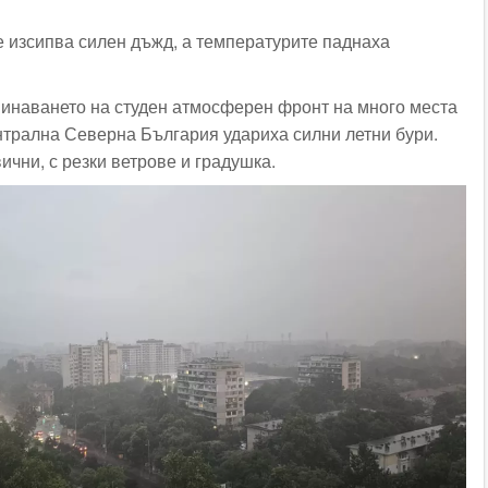
е изсипва силен дъжд, а температурите паднаха
инаването на студен атмосферен фронт на много места
трална Северна България удариха силни летни бури.
чни, с резки ветрове и градушка.