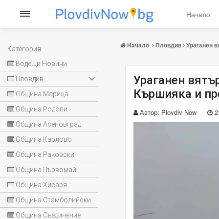
Начало
Начало
Пловдив
Ураганен в
Категория
Водещи Новини
Ураганен вятър
Пловдив
Кършияка и пр
Община Марица
Община Родопи
Автор:
Plovdiv Now
2
Община Асеновград
Община Карлово
Община Раковски
Община Първомай
Община Хисаря
Община Стамболийски
Община Съединение