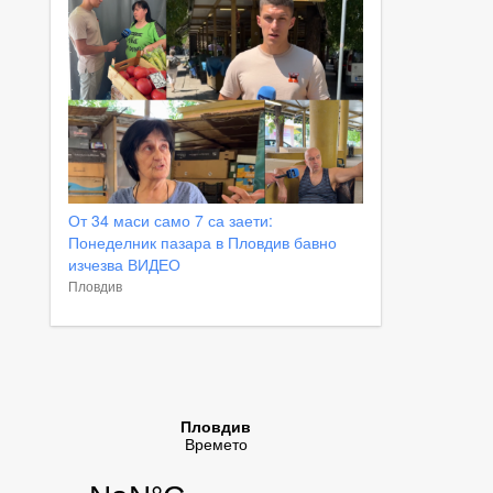
От 34 маси само 7 са заети:
Понеделник пазара в Пловдив бавно
изчезва ВИДЕО
Пловдив