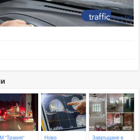
ни
М “Тракия“
Ново
Завръщане в