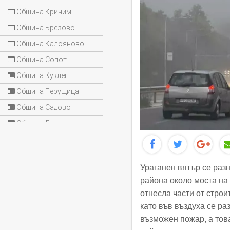
Община Кричим
Община Брезово
Община Калояново
Община Сопот
Община Куклен
Община Перущица
Община Садово
Община Лъки
Ураганен вятър се раз
района около моста на 
отнесла части от строи
като във въздуха се ра
възможен пожар, а тов