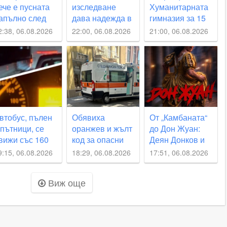
ече е пусната
изследване
Хуманитарната
апълно след
дава надежда в
гимназия за 15
ожара
борбата с
септември –
2:38, 06.08.2026
22:00, 06.08.2026
21:00, 06.08.2026
мозъчните
реален срок или
тумори
мисия
невъзможна
ВИДЕО
втобус, пълен
Обявиха
От „Камбаната“
 пътници, се
оранжев и жълт
до Дон Жуан:
вижи със 160
код за опасни
Деян Донков и
м/час по
жеги утре
Недялко
9:15, 06.08.2026
18:29, 06.08.2026
17:51, 06.08.2026
агистралата
Славов с нов
съвместен
Виж още
проект в
Пловдив