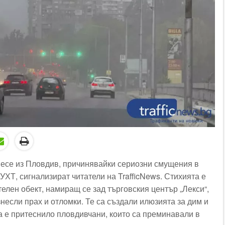
несе из Пловдив, причинявайки сериозни смущения в
УХТ, сигнализират читатели на TrafficNews. Стихията е
телен обект, намиращ се зад търговския център „Лекси“,
знесли прах и отломки. Те са създали илюзията за дим и
а е притеснило пловдивчани, които са преминавали в