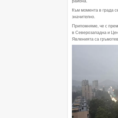
района.
Към момента в града с
значително.
Припомняме, че с прем
в Северозападна и Цен
Явленията са гръмотеви