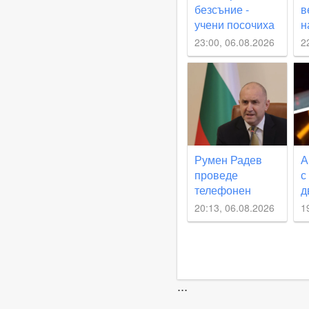
безсъние -
в
учени посочиха
н
основателна
п
23:00, 06.08.2026
2
причина
Румен Радев
А
проведе
с
телефонен
д
разговор с
к
20:13, 06.08.2026
1
министъра на
м
външните
работи на
Великобритания
Ед Милибанд
...