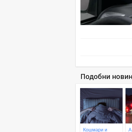
Подобни нови
Кошмари и
А