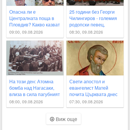
Опасна ли е
25 години без Георги
Централната поща в
Чилингиров - големия
Пловдив? Какво казват
родопски певец,
хората за състоянието
свързал живота си с
09:00, 09.08.2026
08:30, 09.08.2026
ѝ
Пловдив
На този ден: Атомна
Свети апостол и
бомба над Нагасаки,
евангелист Матей
влиза в сила пагубният
почита Църквата днес
Ньойски договор за
08:00, 09.08.2026
07:30, 09.08.2026
България
Виж още