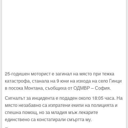
25-годишен моторист е загинал на място при тежка
катастрофа, станала на 9 юни на изхода на село Гинци
в посока Монтана, съобщиха от ОДМВР – София.
Сигналът за инцидента е подаден около 18:05 часа. На
място незабавно са изпратени екипи на полицията и
спешна помощ, но за младия мъж лекарите
единствено са констатирали смъртта му.