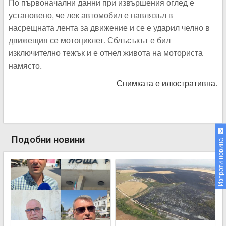
По първоначални данни при извършения оглед е
установено, че лек автомобил е навлязъл в
насрещната лента за движение и се е ударил челно в
движещия се мотоциклет. Сблъсъкът е бил
изключително тежък и е отнел живота на моториста
намясто.
Снимката е илюстративна.
Подобни новини
Изпрати новина