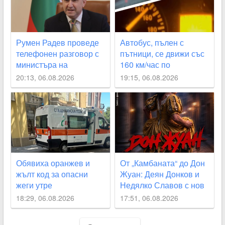
Румен Радев проведе
Автобус, пълен с
телефонен разговор с
пътници, се движи със
министъра на
160 км/час по
външните работи на
магистралата
20:13, 06.08.2026
19:15, 06.08.2026
Великобритания Ед
Милибанд
Обявиха оранжев и
От „Камбаната“ до Дон
жълт код за опасни
Жуан: Деян Донков и
жеги утре
Недялко Славов с нов
съвместен проект в
18:29, 06.08.2026
17:51, 06.08.2026
Пловдив