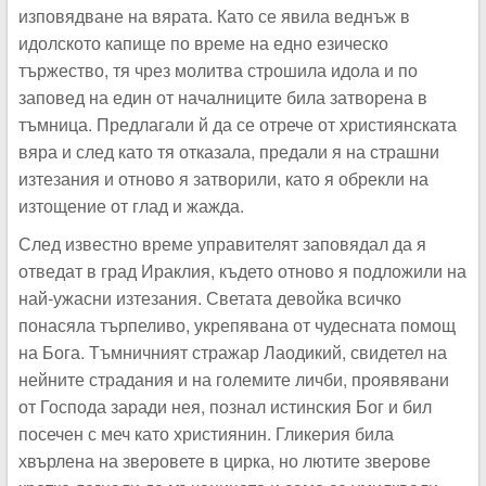
изповядване на вярата. Като се явила веднъж в
идолското капище по време на едно езическо
тържество, тя чрез молитва строшила идола и по
заповед на един от началниците била затворена в
тъмница. Предлагали й да се отрече от християнската
вяра и след като тя отказала, предали я на страшни
изтезания и отново я затворили, като я обрекли на
изтощение от глад и жажда.
След известно време управителят заповядал да я
отведат в град Ираклия, където отново я подложили на
най-ужасни изтезания. Светата девойка всичко
понасяла търпеливо, укрепявана от чудесната помощ
на Бога. Тъмничният стражар Лаодикий, свидетел на
нейните страдания и на големите личби, проявявани
от Господа заради нея, познал истинския Бог и бил
посечен с меч като християнин. Гликерия била
хвърлена на зверовете в цирка, но лютите зверове