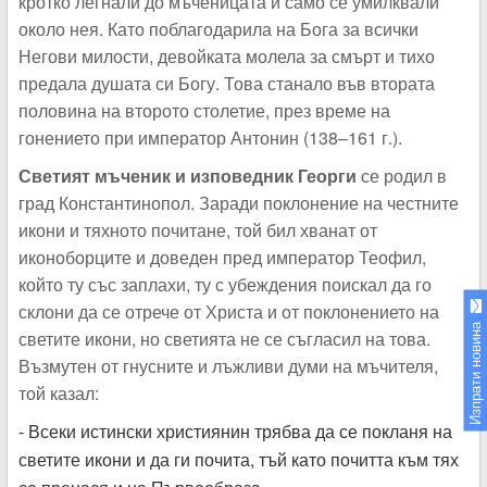
кротко легнали до мъченицата и само се умилквали
около нея. Като поблагодарила на Бога за всички
Негови милости, девойката молела за смърт и тихо
предала душата си Богу. Това станало във втората
половина на второто столетие, през време на
гонението при император Антонин (138–161 г.).
Светият мъченик и изповедник Георги
се родил в
град Константинопол. Заради поклонение на честните
икони и тяхното почитане, той бил хванат от
иконоборците и доведен пред император Теофил,
който ту със заплахи, ту с убеждения поискал да го
склони да се отрече от Христа и от поклонението на
Изпрати новина
светите икони, но светията не се съгласил на това.
Възмутен от гнусните и лъжливи думи на мъчителя,
той казал:
- Всеки истински християнин трябва да се покланя на
светите икони и да ги почита, тъй като почитта към тях