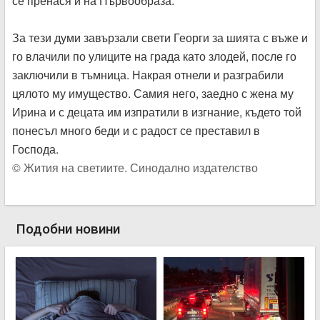
се пренася и на Първообраза.
За тези думи завързали свети Георги за шията с въже и
го влачили по улиците на града като злодей, после го
заключили в тъмница. Накрая отнели и разграбили
цялото му имущество. Самия него, заедно с жена му
Ирина и с децата им изпратили в изгнание, където той
понесъл много беди и с радост се преставил в
Господа.
©
Жития на светиите.
Синодално издателство
Подобни новини