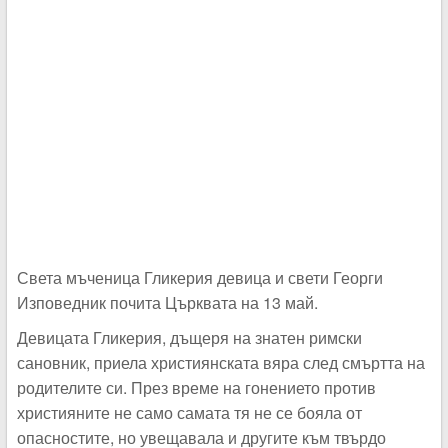
Света мъченица Гликерия девица и свети Георги
Изповедник почита Църквата на 13 май.
Девицата Гликерия, дъщеря на знатен римски
сановник, приела християнската вяра след смъртта на
родителите си. През време на гонението против
християните не само самата тя не се бояла от
опасностите, но увещавала и другите към твърдо