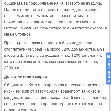
общината за подобряване на качеството на въздуха.
Наред с подмяната на печките, въвеждаме и зони с
ниски емисии, премахваме пясъка при зимно
почистване и залагаме на по-ефективно миене и
метене на улиците,“ коментира зам.-кметът по екология
Иван Стоянов.
През първата фаза на проекта бяха подменени
отоплителните уреди на около 3200 домакинства. Във
втората фаза вече са подадени над 1200 заявления,
като най-голям интерес има към климатиците – над
Изпрати новина
2000 заявки.
Допълнителни мерки
Общината работи и по проект за въвеждане на зони с
ниски емисии от автомобилен транспорт, за който е
кандидатствала за финансиране от 5 млн. лв. Планира
се и озеленяване на прашни терени с изграждане на
поливни системи.