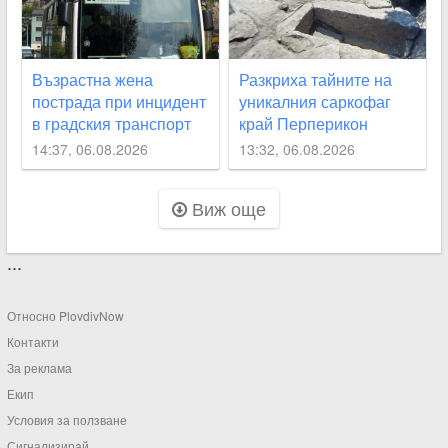
Възрастна жена
Разкриха тайните на
пострада при инцидент
уникалния саркофаг
в градския транспорт
край Перперикон
на Пловдив
14:37, 06.08.2026
13:32, 06.08.2026
Виж още
...
Относно PlovdivNow
Контакти
За реклама
Екип
Условия за ползване
Сигнализирай