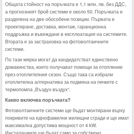
Общата стойност на поръчката е 1,1 млн. лв. без ДДС,
а прогнозният брой системи е около 50. Поръчката е
разделена на две обособени позиции. Първата е
проектиране, доставка, монтаж, гаранционна
поддръжка и въвеждане в експлоатация на системите.
Втората е за застраховка на фотоволтаичните
системи.
По тази мярка могат да кандидатстват единствено
домакинства, които получават помощи за отопление
през отоплителния сезон. Също така са избрали
отоплителна алтернатива за подмяна на печките с
термопомпа „Въздух-въздух“.
Какво включва поръчката?
Фотоволтаичните системи ще бъдат монтирани върху
покривите на еднофамилни жилищни сгради и ще имат
максимална допустима мощност от 4 kW.
Инсталациите ще бъдат само за собствено