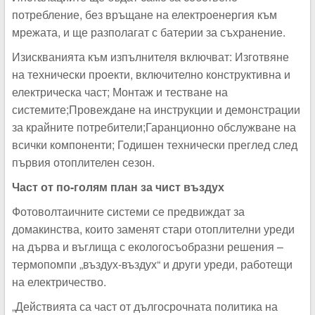
потребление, без връщане на електроенергия към
мрежата, и ще разполагат с батерии за съхранение.
Изискванията към изпълнителя включват: Изготвяне
на технически проекти, включително конструктивна и
електрическа част; Монтаж и тестване на
системите;Провеждане на инструкции и демонстрации
за крайните потребители;Гаранционно обслужване на
всички компоненти; Годишен технически преглед след
първия отоплителен сезон.
Част от по-голям план за чист въздух
Фотоволтаичните системи се предвиждат за
домакинства, които заменят стари отоплителни уреди
на дърва и въглища с екологосъобразни решения –
термопомпи „въздух-въздух“ и други уреди, работещи
на електричество.
„Действията са част от дългосрочната политика на