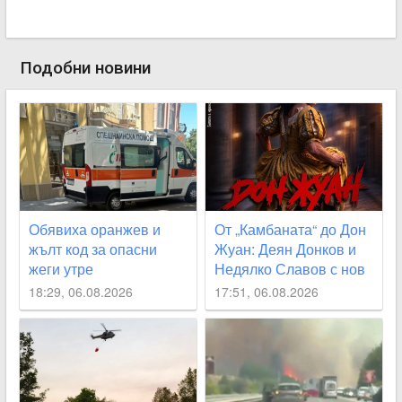
Подобни новини
Обявиха оранжев и
От „Камбаната“ до Дон
жълт код за опасни
Жуан: Деян Донков и
жеги утре
Недялко Славов с нов
съвместен проект в
18:29, 06.08.2026
17:51, 06.08.2026
Пловдив