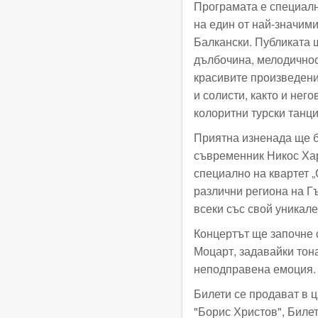
Програмата е специално
на един от най-значими
Балкански. Публиката щ
дълбочина, мелодичност
красивите произведени
и солисти, както и нег
колоритни турски танци
Приятна изненада ще б
съвременник Никос Хар
специално на квартет „
различни региона на Г
всеки със свой уникале
Концертът ще започне 
Моцарт, задавайки тона
неподправена емоция.
Билети се продават в 
"Борис Христов", Биле