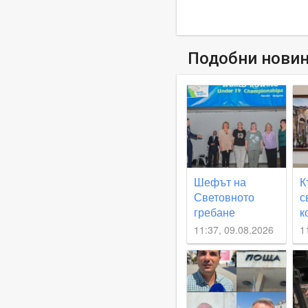
Подобни нови
Шефът на
К
Световното
с
гребане
к
награди
Ц
11:37, 09.08.2026
1
първите
М
български
о
олимпийски
Б
медалисти
С