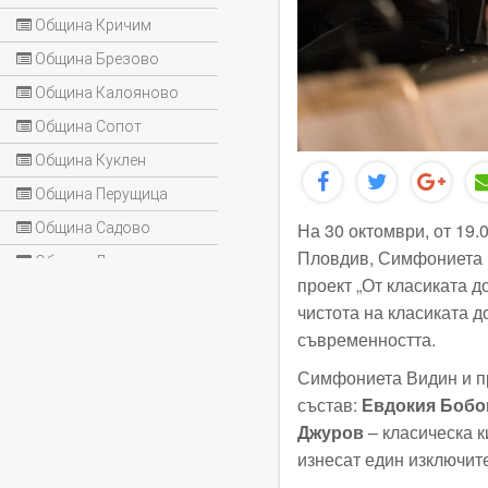
Община Кричим
Община Брезово
Община Калояново
Община Сопот
Община Куклен
Община Перущица
На 30 октомври, от 19.
Община Садово
Пловдив, Симфониета В
Община Лъки
проект „От класиката 
чистота на класиката д
съвременността.
Симфониета Видин и пр
състав:
Евдокия Бобо
Джуров
– класическа к
изнесат един изключит