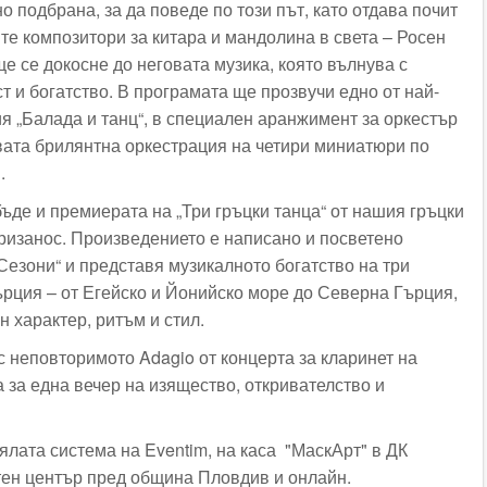
 подбрана, за да поведе по този път, като отдава почит
те композитори за китара и мандолина в света – Росен
е се докосне до неговата музика, която вълнува с
 и богатство. В програмата ще прозвучи едно от най-
я „Балада и танц“, в специален аранжимент за оркестър
овата брилянтна оркестрация на четири миниатюри по
.
ъде и премиерата на „Три гръцки танца“ от нашия гръцки
изанос. Произведението е написано и посветено
Сезони“ и представя музикалното богатство на три
ърция – от Егейско и Йонийско море до Северна Гърция,
н характер, ритъм и стил.
с неповторимото Adagio от концерта за кларинет на
 за една вечер на изящество, откривателство и
цялата система на
Eventim, на каса "МаскАрт" в ДК
тен център пред община Пловдив и онлайн.