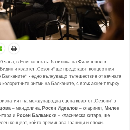
00 часа, в Епископската базилика на Филипопол в
идин и квартет „Сезони“ ще представят концертния
до Балканите“ - едно вълнуващо пътешествие от вечната
о колоритните ритми на Балканите, с ярък акцент върху
изнатият на международна сцена квартет „Сезони“ в
цова
– мандолина,
Росен Идеалов
– кларинет,
Милен
итара и
Росен Балкански
– класическа китара, ще
елен концерт, който преминава граници и епохи.