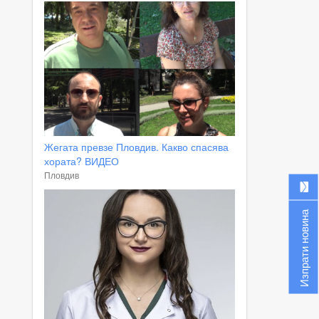
Жегата превзе Пловдив. Какво спасява
хората? ВИДЕО
Пловдив
Изпрати новина