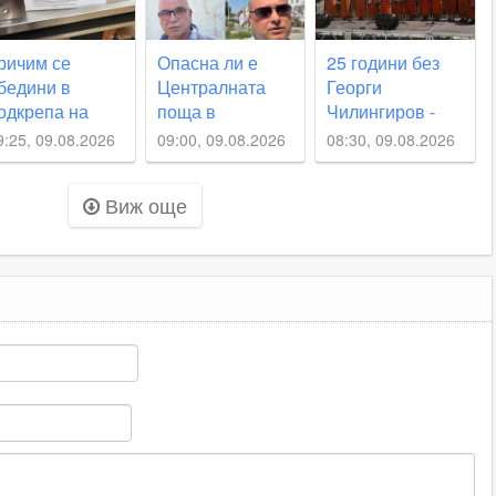
ричим се
Опасна ли е
25 години без
бедини в
Централната
Георги
одкрепа на
поща в
Чилингиров -
емейството на
Пловдив? Какво
големия
9:25, 09.08.2026
09:00, 09.08.2026
08:30, 09.08.2026
бития Георги
казват хората за
родопски певец,
узев,
състоянието ѝ
свързал живота
Виж още
оставиха
си с Пловдив
арителски
утии