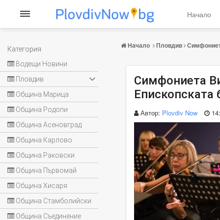
Начало
Начало
Пловдив
Симфониета
Категория
Водещи Новини
Симфониета Ви
Пловдив
Епископската 
Община Марица
Община Родопи
Автор:
Plovdiv Now
14
Община Асеновград
Община Карлово
Община Раковски
Община Първомай
Община Хисаря
Община Стамболийски
Община Съединение