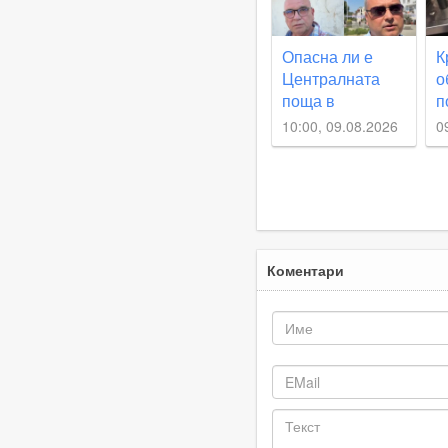
Опасна ли е
К
Централната
о
поща в
п
Пловдив?
с
10:00, 09.08.2026
0
ВИДЕО
у
К
п
д
к
Коментари