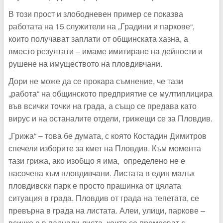
В този прост и злободневен пример се показва
работата на 15 служители на „Градини и паркове“,
които получават заплати от общинската хазна, а
вместо резултати – имаме имитиране на дейности и
рушене на имуществото на пловдивчани.
Дори не може да се прокара съмнение, че тази
„работа“ на общинското предприятие се мултиплицира
във всички точки на града, а също се предава като
вирус и на останалите отдели, грижещи се за Пловдив.
„Грижа“ – това бе думата, с която Костадин Димитров
спечели изборите за кмет на Пловдив. Към момента
тази грижа, ако изобщо я има, определено не е
насочена към пловдивчани. Листата в един малък
пловдивски парк е просто прашинка от цялата
ситуация в града. Пловдив от града на тепетата, се
превърна в града на листата. Алеи, улици, паркове –
всичко е в паднали листа, които се премесват с