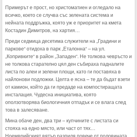
Примерът е прост, но христоматиен и огледало на
всичко, което се случва със зелената система и
нейната поддръжка, която уж е приоритет на кмета
Костадин Димитров, на хартия…
Преди седмица десетима служители на „Градини и
паркове“ отидоха в парк „Еталонна“ – на ул.
„Копривките“ в район „Западен“. Не толкова чевръсто и
не толкова старателно цял ден събираха падналите
листа по алеи и зелени площи, като ги поставяха в
найлонови подложки. Целта е ясна – те да бъдат взети
от камион, който да ги предаде на компостиращата
инсталация. Чудесна инициатива, която
оползотворява биологичния отпадък и се влага след
това в залесяване.
Мина обаче ден, два три – купчините с листата си
стояха на едно място, или част от тях…
Ноемврийският вятър разпиля повече от половината