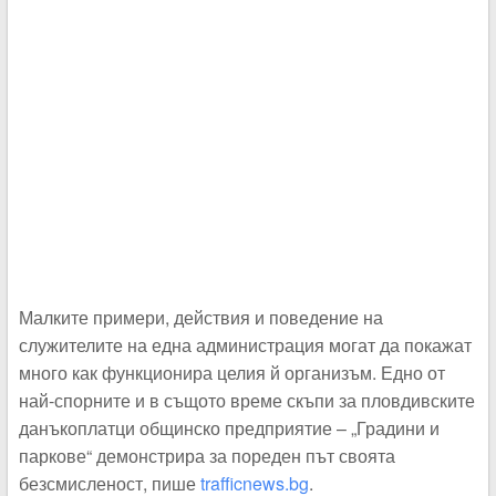
Малките примери, действия и поведение на
служителите на една администрация могат да покажат
много как функционира целия й организъм. Едно от
най-спорните и в същото време скъпи за пловдивските
данъкоплатци общинско предприятие – „Градини и
паркове“ демонстрира за пореден път своята
безсмисленост, пише
trafficnews.bg
.