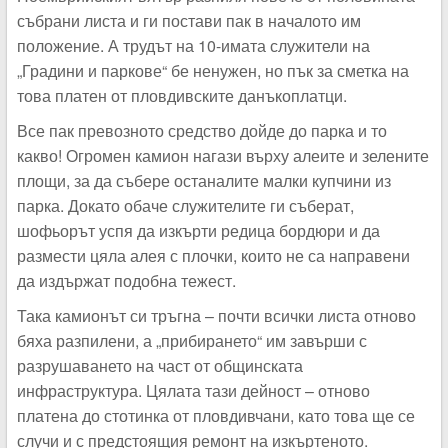
събрани листа и ги постави пак в началото им
положение. А трудът на 10-имата служители на
„Градини и паркове“ бе ненужен, но пък за сметка на
това платен от пловдивските данъкоплатци.
Все пак превозното средство дойде до парка и то
какво! Огромен камион нагази върху алеите и зелените
площи, за да събере останалите малки купчини из
парка. Докато обаче служителите ги съберат,
шофьорът успя да изкърти редица бордюри и да
размести цяла алея с плочки, които не са направени
да издържат подобна тежест.
Така камионът си тръгна – почти всички листа отново
бяха разпилени, а „прибирането“ им завърши с
разрушаването на част от общинската
инфраструктура. Цялата тази дейност – отново
платена до стотинка от пловдивчани, като това ще се
случи и с предстоящия ремонт на изкъртеното.