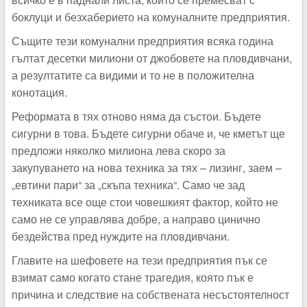
боклуци и безхаберието на комуналните предприятия.
Същите тези комунални предприятия всяка година
гълтат десетки милиони от джобовете на пловдивчани,
а резултатите са видими и то не в положителна
конотация.
Реформата в тях отново няма да състои. Бъдете
сигурни в това. Бъдете сигурни обаче и, че кметът ще
предложи няколко милиона лева скоро за
закупуването на нова техника за тях – лизинг, заем –
„евтини пари“ за „скъпа техника“. Само че зад
техниката все още стои човешкият фактор, който не
само не се управлява добре, а направо цинично
бездейства пред нуждите на пловдивчани.
Главите на шефовете на тези предприятия пък се
взимат само когато стане трагедия, която пък е
причина и следствие на собствената несъстоятелност