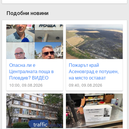
Подобни новини
Опасна ли е
Пожарът край
Централната поща в
Асеновград е потушен,
Пловдив? ВИДЕО
на място остават
дежурни огнеборци
10:00, 09.08.2026
09:40, 09.08.2026