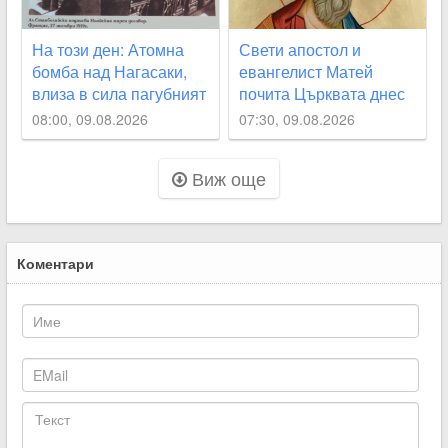
На този ден: Атомна
Свети апостол и
бомба над Нагасаки,
евангелист Матей
влиза в сила пагубният
почита Църквата днес
Ньойски договор за
08:00, 09.08.2026
07:30, 09.08.2026
България
Виж още
Коментари