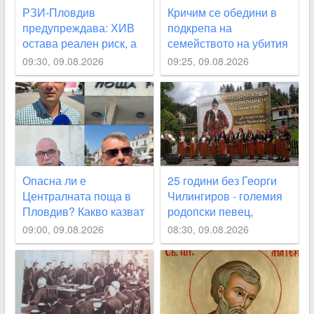
РЗИ-Пловдив
Кричим се обедини в
предупреждава: ХИВ
подкрепа на
остава реален риск, а
семейството на убития
ранното откриване
Георги Кузев,
09:30, 09.08.2026
09:25, 09.08.2026
спасява животи
поставиха дарителски
кутии
Опасна ли е
25 години без Георги
Централната поща в
Чилингиров - големия
Пловдив? Какво казват
родопски певец,
хората за състоянието
свързал живота си с
09:00, 09.08.2026
08:30, 09.08.2026
ѝ
Пловдив