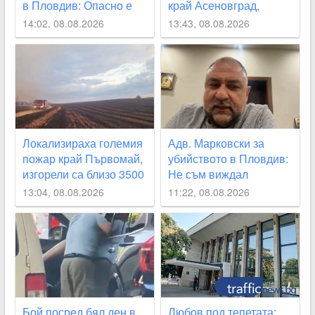
в Пловдив: Опасно е
край Асеновград,
да наричаме деца
затвориха
14:02, 08.08.2026
13:43, 08.08.2026
малолетните садисти
околовръстния път
СНИМКИ
Локализираха големия
Адв. Марковски за
пожар край Първомай,
убийството в Пловдив:
изгорели са близо 3500
Не съм виждал
декара
подобна жестокост от
13:04, 08.08.2026
11:22, 08.08.2026
непълнолетни, 12
години са твърде малко
Бой посред бял ден в
Любов под тепетата: