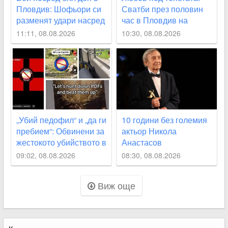
Пловдив: Шофьори си
Сватби през половин
разменят удари насред
час в Пловдив на
оживено кръстовище
магичната дата 8.08
11:11, 08.08.2026
10:30, 08.08.2026
ВИДЕО
„Убий педофил“ и „да ги
10 години без големия
пребием“: Обвинени за
актьор Никола
жестокото убийството в
Анастасов
Пловдив споделяли
09:02, 08.08.2026
08:30, 08.08.2026
призиви с насилие в
социалните мрежи
Виж още
СНИМКИ