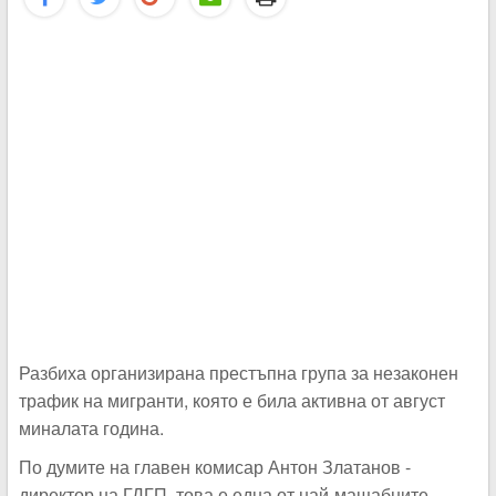
Разбиха организирана престъпна група за незаконен
трафик на мигранти, която е била активна от август
миналата година.
По думите на главен комисар Антон Златанов -
директор на ГДГП, това е една от най-мащабните