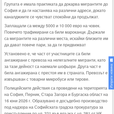
Групата е имала практиката да докарва мигрантите до
София и да ги настанява на различни адреси, докато
каналджиите се чувстват спокойни да продължат.
Заплащали са между 5000 и 10 000 евро на човек.
Повечето трафикирани са били мароканци. Държали
са мигрантите на различни места, искайки близките им
да дават повече пари, за да ги придвижват
Установено е, че част от участниците са били
ангажирани с превоза на нелегалните мигранти, като
за тази дейност са наемали шофьори. Друга част е
Изпрати новина
била ангажирана с престоя им в страната. Превозът е
извършван с товарни микробуси или тирове.
Полицейските действия са проведени на територията
на София, Перник, Стара Загора и Бургаска област на
16 юни 2026 г. Образувано е досъдебно производство
под надзора на Софийската градска прокуратура за
престъпление по чл. 321 във връзка с чл. 281 от НК.