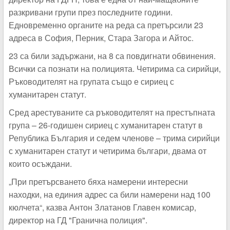
разкривани групи през последните години.
Едновременно органите на реда са претърсили 23
адреса в София, Перник, Стара Загора и Айтос.
23 са били задържани, на 8 са повдигнати обвинения.
Всички са познати на полицията. Четирима са сирийци,
Ръководителят на групата също е сириец с
хуманитарен статут.
Сред арестуваните са ръководителят на престъпната
група – 26-годишен сириец с хуманитарен статут в
Република България и седем членове – трима сирийци
с хуманитарен статут и четирима българи, двама от
които осъждани.
„При претърсването бяха намерени интересни
находки, на единия адрес са били намерени над 100
кюлчета
“
, казва Антон Златанов Главен комисар,
директор на ГД "Гранична полиция".