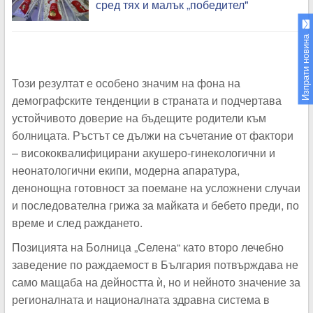
сред тях и малък „победител"
Изпрати новина
Този резултат е особено значим на фона на
демографските тенденции в страната и подчертава
устойчивото доверие на бъдещите родители към
болницата. Ръстът се дължи на съчетание от фактори
– висококвалифицирани акушеро-гинекологични и
неонатологични екипи, модерна апаратура,
денонощна готовност за поемане на усложнени случаи
и последователна грижа за майката и бебето преди, по
време и след раждането.
Позицията на Болница „Селена“ като второ лечебно
заведение по раждаемост в България потвърждава не
само мащаба на дейността ѝ, но и нейното значение за
регионалната и националната здравна система в