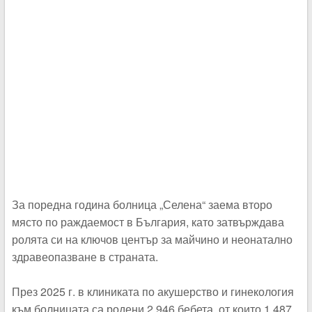
За поредна година болница „Селена“ заема второ
място по раждаемост в България, като затвърждава
ролята си на ключов център за майчино и неонатално
здравеопазване в страната.
През 2025 г. в клиниката по акушерство и гинекология
към болницата са родени 2 946 бебета, от които 1 487