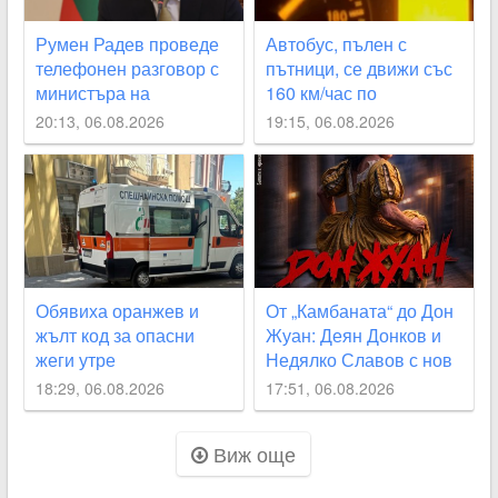
Румен Радев проведе
Автобус, пълен с
телефонен разговор с
пътници, се движи със
министъра на
160 км/час по
външните работи на
магистралата
20:13, 06.08.2026
19:15, 06.08.2026
Великобритания Ед
Милибанд
Обявиха оранжев и
От „Камбаната“ до Дон
жълт код за опасни
Жуан: Деян Донков и
жеги утре
Недялко Славов с нов
съвместен проект в
18:29, 06.08.2026
17:51, 06.08.2026
Пловдив
Виж още