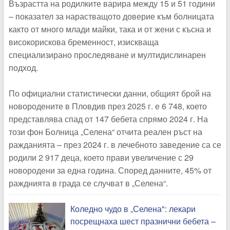
Възрастта на родилките варира между 15 и 51 години
– показател за нарастващото доверие към болницата
както от много млади майки, така и от жени с късна и
високорискова бременност, изискваща
специализирано проследяване и мултидислинарен
подход.
По официални статистически данни, общият брой на
новородените в Пловдив през 2025 г. е 6 748, което
представлява спад от 147 бебета спрямо 2024 г. На
този фон Болница „Селена“ отчита реален ръст на
ражданията – през 2024 г. в лечебното заведение са се
родили 2 917 деца, което прави увеличение с 29
новородени за една година. Според данните, 45% от
ражднията в града се случват в „Селена“.
Коледно чудо в „Селена": лекари
посрещнаха шест празнични бебета –