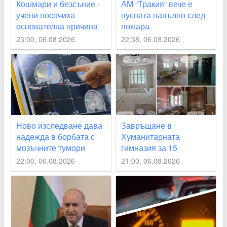
Кошмари и безсъние -
АМ “Тракия“ вече е
учени посочиха
пусната напълно след
основателна причина
пожара
23:00, 06.08.2026
22:38, 06.08.2026
Ново изследване дава
Завръщане в
надежда в борбата с
Хуманитарната
мозъчните тумори
гимназия за 15
септември – реален
22:00, 06.08.2026
21:00, 06.08.2026
срок или мисия
невъзможна ВИДЕО