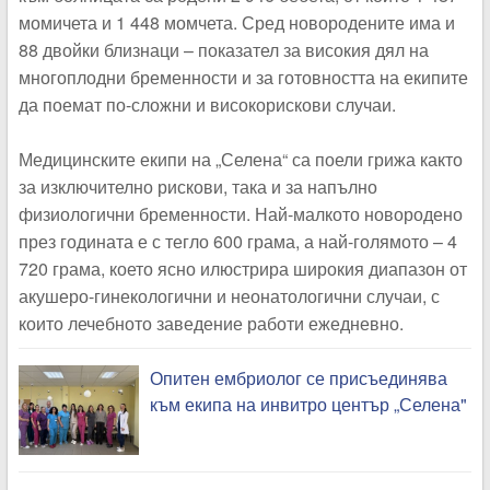
момичета и 1 448 момчета. Сред новородените има и
88 двойки близнаци – показател за високия дял на
многоплодни бременности и за готовността на екипите
да поемат по-сложни и високорискови случаи.
Медицинските екипи на „Селена“ са поели грижа както
за изключително рискови, така и за напълно
физиологични бременности. Най-малкото новородено
през годината е с тегло 600 грама, а най-голямото – 4
720 грама, което ясно илюстрира широкия диапазон от
акушеро-гинекологични и неонатологични случаи, с
които лечебното заведение работи ежедневно.
Опитен ембриолог се присъединява
към екипа на инвитро център „Селена"