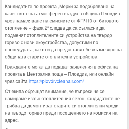
Кандидатите по проекта „Мерки за подобряване на
качеството на атмосферен въздух в община Пловдив
чрез намаляване на емисиите от ФПЧ10 от битовото
отопление – фаза 2“ следва да са съгласни да
подменят отоплителните си устройства на твърдо
гориво с нови екоустройства, допустими по
процедурата, както и да предоставят безвъзмездно на
общината старите отоплителни устройства.
Гражданите могат да подадат заявления в офиса на
проекта в Централна поща – Пловдив, или онлайн
чрез сайта
https://plovdivcleanair.com/
От екипа обръщат внимание, че въпреки че се
намираме извън отоплителния сезон, кандидатите не
трябва да демонтират старите си отоплителни уреди
на твърдо гориво преди посещението на комисия на
адрес.