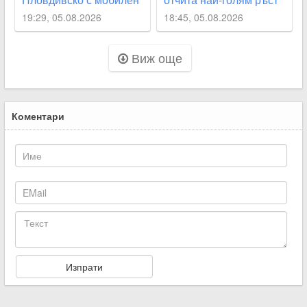
кантар
на новородените извън
19:29, 05.08.2026
18:45, 05.08.2026
София
Виж още
Коментари