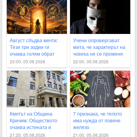
Август сбъдва мечти:
Учени опровергават
Тези три зодии ги
мита, че характерът на
очаква голям обрат
човека не се променя
23:00, 05.08.2026
22:00, 05.08.2026
Кметът на Община
7 признака, че тялото
Кричим: Обществото
има нужда от повече
очаква истината и
желязо
справедливост за
21:20, 05.08.2026
21:00, 05.08.2026