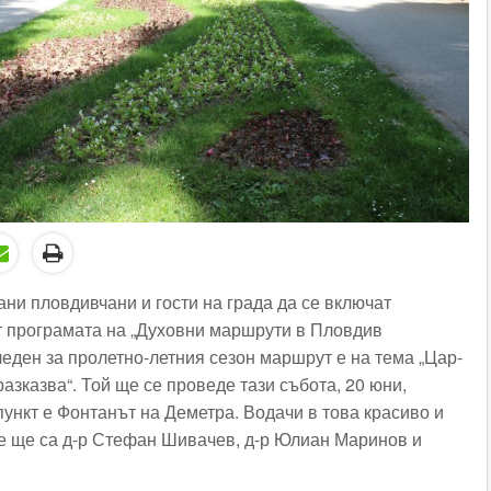
ани пловдивчани и гости на града да се включат
т програмата на
„Духовни маршрути в Пловдив
леден за пролетно-летния сезон маршрут е на тема „
Цар-
разказва
“. Той ще се проведе тази събота,
20
юни,
ункт
е
Фонтанът на Деметра
. Водачи в това красиво и
е ще са д-р Стефан Шивачев, д-р Юлиан Маринов и