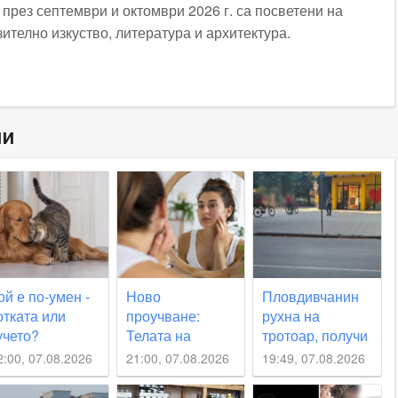
рез септември и октомври 2026 г. са посветени на
зително изкуство, литература и архитектура.
ни
ой е по-умен -
Ново
Пловдивчанин
отката или
проучване:
рухна на
учето?
Телата на
тротоар, получи
тговорът се
младите
незаменима
2:00, 07.08.2026
21:00, 07.08.2026
19:49, 07.08.2026
каза по-
стареят по-
помощ
ложен,
бързо