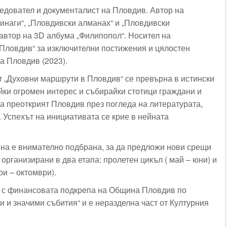
едовател и документалист на Пловдив. Автор на
инаги“, „Пловдивски алманах“ и „Пловдивски
ъавтор на 3D албума „Филипопол“. Носител на
Пловдив“ за изключителни постижения и цялостен
а Пловдив (2023).
т „Духовни маршрути в Пловдив“ се превърна в истински
ки огромен интерес и събирайки стотици граждани и
да преоткрият Пловдив през погледа на литературата,
. Успехът на инициативата се крие в нейната
ина е внимателно подбрана, за да предложи нови срещи
 организирани в два етапа: пролетен цикъл ( май – юни) и
ри – октомври).
а с финансовата подкрепа на Община Пловдив по
 и значими събития“ и е неразделна част от Културния