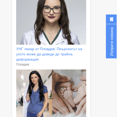
Изпрати новина
УНГ лекар от Пловдив: Пиърсингът на
ухото може да доведе до трайна
деформация
Пловдив