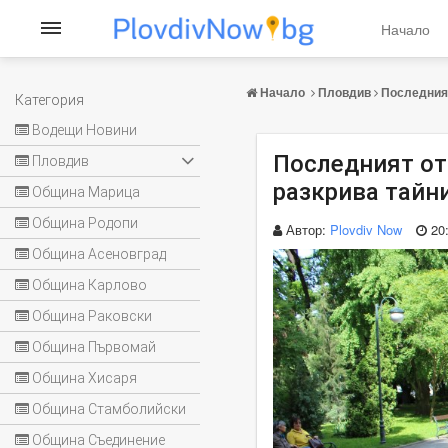
Начало
Начало
Пловдив
Последният
Категория
Водещи Новини
Последният от
Пловдив
разкрива тайн
Община Марица
Община Родопи
Автор:
Plovdiv Now
20
Община Асеновград
Община Карлово
Община Раковски
Община Първомай
Община Хисаря
Община Стамболийски
Община Съединение