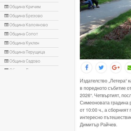
Община Кричим
Община Брезово
Община Калояново
Община Сопот
Община Куклен
Община Перущица
Община Садово
Община Лъки
Издателство „Летера“
к
в
поредното събитие о
2026“.
Четвъртият, пос
Симеоновата градина 
от
10:00 ч.
, а сб
ор
ният
п
интересно пътешестви
Димитър Райчев.