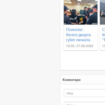
о
и
Психолог:
С
Когато децата
6
губят личната
“
си отговорност,
О
19:30, 07.08.2026
1
те започват да
д
действат като
п
глутница
Коментари