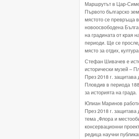
Маршрутът в Цар-Симео
Първото българско зем
мястото се превръща в
новоосвободена Българ
на градината от края н
периоди. Ще се просле
място за отдих, култур
Стефан Шивачев е исто
исторически музей – П
През 2018 г. защитава
Пловдив в периода 1885
за историята на града.
Юлиан Маринов работи 
През 2018 г. защитава
тема „Флора и местооб
консервационни проект
редица научни публика