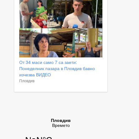
От 34 маси само 7 са заети:
Понеделник пазара в Пловдив бавно
изчезва ВИДЕО
Пловдив