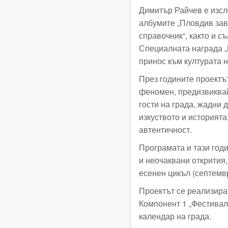
Димитър Райчев е изсл
албумите „Пловдив зав
справочник“, както и с
Специалната награда „
принос към културата н
През годините проектъ
феномен, предизвиквай
гости на града, жадни 
изкуството и историята
автентичност.
Програмата и тази год
и неочаквани открития,
есенен цикъл (септемв
Проектът се реализир
Компонент 1 „Фестивали
календар на града.