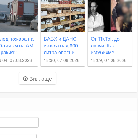
тколкото
зглежда
лед пожара на
БАБХ и ДАНС
От TikTok до
9-тия км на АМ
иззеха над 600
линча: Как
Тракия“:
литра опасни
изгубихме
бразуваха
препарати в
децата си?
9:04, 07.08.2026
18:30, 07.08.2026
18:09, 07.08.2026
осъдебно
Пловдивско
роизводство
Виж още