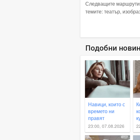
Следващите маршрути п
темите: театър, изобра
Подобни нови
Навици, които с
К
времето ни
к
правят
к
нещастни
О
23:00, 07.08.2026
2
о
с