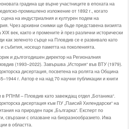
новата градина ще върне участниците в епохата на
еделско-промишлено изложение от 1892 г., когато
 сцена на индустриалния и културен подем на
ия. Чрез архивни снимки ще бъде представена визията
а XIX век, както и промените ѝ през различни исторически
ди как зеленото сърце на Пловдив се е развивало като
а и събития, носещо паметта на поколенията.
рик и дългогодишен директор на Регионалния
ловдив (1993–2022). Завършва „История“ във ВТУ (1979).
 докторска дисертация, посветена на ролята на Община
–1944 г. Автор е на над 70 научни публикации и книги
в РПНМ – Пловдив като завеждащ отдел „Ботаника“.
 докторска дисертация към ПУ „Паисий Хилендарски“ на
итания на природен парк „Българка“. Експерт по
и, свързани с опазване на биоразнообразието. Има
ции в областта.