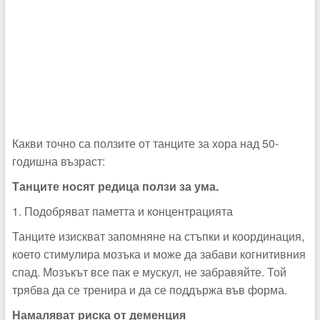
Какви точно са ползите от танците за хора над 50-
годишна възраст:
Танците носят редица ползи за ума.
1. Подобряват паметта и концентрацията
Танците изискват запомняне на стъпки и координация,
което стимулира мозъка и може да забави когнитивния
спад. Мозъкът все пак е мускул, не забравяйте. Той
трябва да се тренира и да се поддържа във форма.
Намаляват риска от деменция