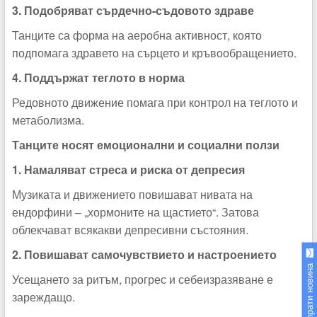
3. Подобряват сърдечно-съдовото здраве
Танците са форма на аеробна активност, която
подпомага здравето на сърцето и кръвообращението.
4. Поддържат теглото в норма
Редовното движение помага при контрол на теглото и
метаболизма.
Танците носят емоционални и социални ползи
1. Намаляват стреса и риска от депресия
Музиката и движението повишават нивата на
ендорфини – „хормоните на щастието“. Затова
облекчават всякакви депресивни състояния.
2. Повишават самочувствието и настроението
Изпрати новина
Усещането за ритъм, прогрес и себеизразяване е
зареждащо.