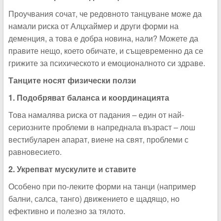
Проучвания сочат, че редовното танцуване може да
намали риска от Алцхаймер и други форми на
деменция, а това е добра новина, нали? Можете да
правите нещо, което обичате, и същевременно да се
грижите за психическото и емоционалното си здраве.
Танците носят физически ползи
1. Подобряват баланса и координацията
Това намалява риска от падания – един от най-
сериозните проблеми в напреднала възраст – лош
вестибуларен апарат, виене на свят, проблеми с
равновесието.
2. Укрепват мускулите и ставите
Особено при по-леките форми на танци (например
бални, салса, танго) движението е щадящо, но
ефективно и полезно за тялото.