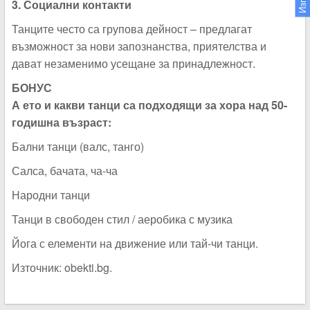
3. Социални контакти
Танците често са групова дейност – предлагат
възможност за нови запознанства, приятелства и
дават незаменимо усещане за принадлежност.
БОНУС
А ето и какви танци са подходящи за хора над 50-
годишна възраст:
Бални танци (валс, танго)
Салса, бачата, ча-ча
Народни танци
Танци в свободен стил / аеробика с музика
Йога с елементи на движение или тай-чи танци.
Източник: obekti.bg.