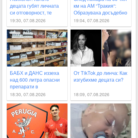
децата губят личната
км на АМ “Тракия“:
си отговорност, те
Образуваха досъдебно
започват да действат
производство
19:30, 07.08.2026
19:04, 07.08.2026
като глутница
БАБХ и ДАНС иззеха
От TikTok до линча: Как
над 600 литра опасни
изгубихме децата си?
препарати в
Пловдивско
18:30, 07.08.2026
18:09, 07.08.2026