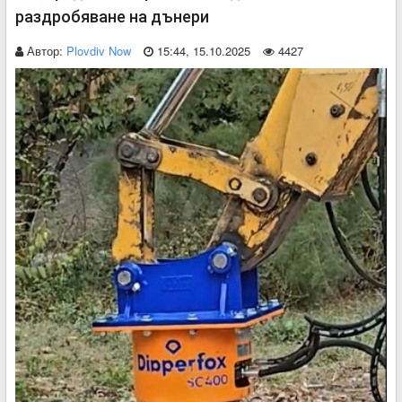
раздробяване на дънери
Автор:
Plovdiv Now
15:44, 15.10.2025
4427