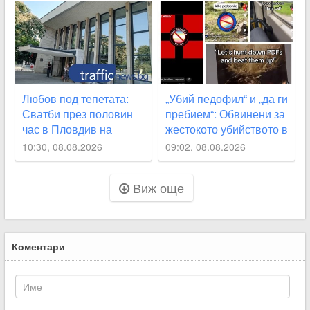
години са твърде малко
Любов под тепетата:
„Убий педофил“ и „да ги
Сватби през половин
пребием“: Обвинени за
час в Пловдив на
жестокото убийството в
магичната дата 8.08
Пловдив споделяли
10:30, 08.08.2026
09:02, 08.08.2026
призиви с насилие в
социалните мрежи
Виж още
СНИМКИ
Коментари