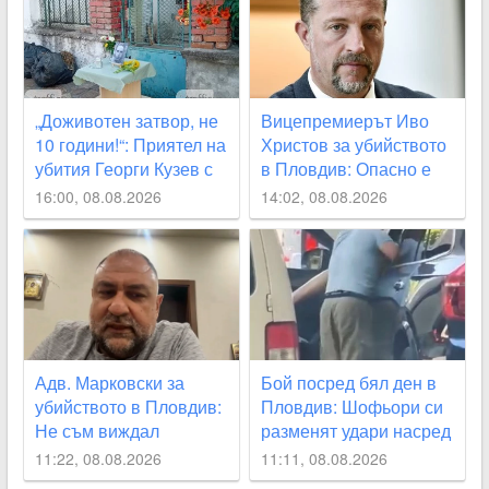
ВИДЕО
„Доживотен затвор, не
Вицепремиерът Иво
10 години!“: Приятел на
Христов за убийството
убития Георги Кузев с
в Пловдив: Опасно е
призив за промяна в
да наричаме деца
16:00, 08.08.2026
14:02, 08.08.2026
закона
малолетните садисти
Адв. Марковски за
Бой посред бял ден в
убийството в Пловдив:
Пловдив: Шофьори си
Не съм виждал
разменят удари насред
подобна жестокост от
оживено кръстовище
11:22, 08.08.2026
11:11, 08.08.2026
непълнолетни, 12
ВИДЕО