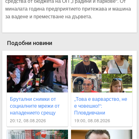
средства от бюджета на ОП „Градини и паркове“. От
миналата година предприятието притежава и машина
за вадене и преместване на дървета.
Подобни новини
Брутални снимки от
„Това е варварство, не
социалните мрежи от
е човешко!“:
нападението срещу
Пловдивчани
Георги Кузев
потресени след
20:12, 08.08.2026
19:00, 08.08.2026
убийството на
Младежкия хълм