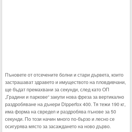
Пъновете от отсечените болни и стари дървета, които
застрашават здравето и имуществото на пловдивчани,
ще бъдат премахвани за секунди, след като ОП
„Градини и паркове“ закупи нова фреза за вертикално
раздробяване на дънери Dipperfox 400. Тя тежи 190 кг,
има форма на свредел и раздробява пънове за 50
секунди. По този начин много по-бързо и лесно се
осигурява място за засаждането на ново дърво.