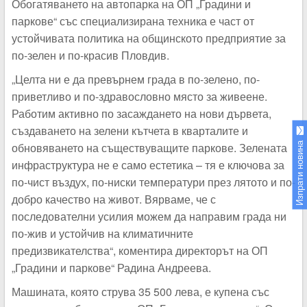
Обогатяването на автопарка на ОП „Градини и
паркове“ със специализирана техника е част от
устойчивата политика на общинското предприятие за
по-зелен и по-красив Пловдив.
„Целта ни е да превърнем града в по-зелено, по-
приветливо и по-здравословно място за живеене.
Работим активно по засаждането на нови дървета,
създаването на зелени кътчета в кварталите и
обновяването на съществуващите паркове. Зелената
Изпрати новина
инфраструктура не е само естетика – тя е ключова за
по-чист въздух, по-ниски температури през лятото и по-
добро качество на живот. Вярваме, че с
последователни усилия можем да направим града ни
по-жив и устойчив на климатичните
предизвикателства“, коментира директорът на ОП
„Градини и паркове“ Радина Андреева.
Машината, която струва 35 500 лева, е купена със