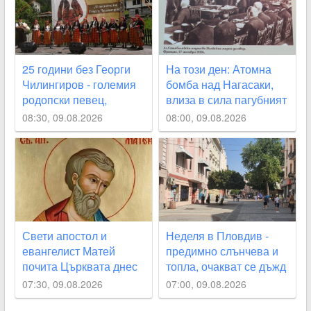
25 години без Георги
На този ден: Атомна
Чилингиров - големия
бомба над Нагасаки,
родопски певец,
влиза в сила пагубният
свързал живота си с
Ньойски договор за
08:30, 09.08.2026
08:00, 09.08.2026
Пловдив
България
Свети апостол и
Неделя в Пловдив -
евангелист Матей
предимно слънчева и
почита Църквата днес
топла, очакват се дъжд
и гръмотевици
07:30, 09.08.2026
07:00, 09.08.2026