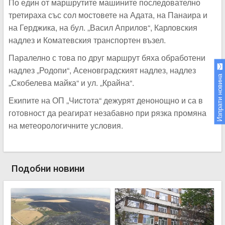
По един от маршрутите машините последователно
третираха със сол мостовете на Адата, на Панаира и
на Герджика, на бул. „Васил Априлов“, Карловския
надлез и Коматевския транспортен възел.
Паралелно с това по друг маршрут бяха обработени
надлез „Родопи“, Асеновградският надлез, надлез
Изпрати новина
„Скобелева майка“ и ул. „Крайна“.
Екипите на ОП „Чистота“ дежурят денонощно и са в
готовност да реагират незабавно при рязка промяна
на метеорологичните условия.
Подобни новини