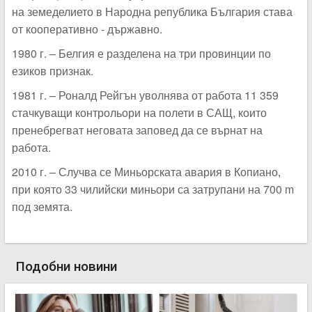
на земеделието в Народна република България става
от кооперативно - държавно.
1980 г. – Белгия е разделена на три провинции по
езиков признак.
1981 г. – Роналд Рейгън уволнява от работа 11 359
стачкуващи контрольори на полети в САЩ, които
пренебрегват неговата заповед да се върнат на
работа.
2010 г. – Случва се Миньорската авария в Копиано,
при която 33 чилийски миньори са затрупани на 700 m
под земята.
Подобни новини