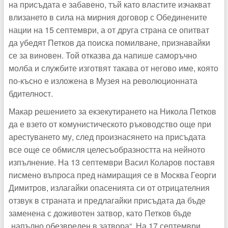
на присъдата е забавено, тъй като властите изчакват
влизането в сила на мирния договор с Обединените
нации на 15 септември, а от друга страна се опитват
да убедят Петков да поиска помилване, признавайки
се за виновен. Той отказва да напише саморъчно
молба и службите изготвят такава от негово име, която
по-късно е изложена в Музея на революционната
бдителност.
Макар решението за екзекутирането на Никола Петков
да е взето от комунистическото ръководство още при
арестуването му, след произнасянето на присъдата
все още се обмисля целесъобразността на нейното
изпълнение. На 13 септември Васил Коларов поставя
писмено въпроса пред намиращия се в Москва Георги
Димитров, излагайки опасенията си от отрицателния
отзвук в страната и предлагайки присъдата да бъде
заменена с доживотен затвор, като Петков бъде
„напълно обезвреден в затвора“. На 17 септември