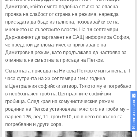
Димитров, който смята подобна стъпка за опасна
проява на слабост от страна на режима, нарежда
присъдата да бъде изпълнена, позовавайки се на
мнението на съветските власти. На 19 септември
Държавният департамент на САЩ информира София,
че предстои дипломатическо признаване на
Димитровия режим, като продължава да настоява за
отмяната на смъртната присъда на Петков.
Смъртната присъда на Никола Петков е изпълнена в 1
часа сутринта на 23 септември 1947 година
в Централния софийски затвор. Тялото му е погребано
в необозначен гроб на Централните софийски
гробища. След края на комунистическия режим
Изпрати новина
роднини на Петков установяват мястото на гроба му –
парцел 125, ред 11, гроб 9/10, но в него по-късно са
погребвани и други хора.