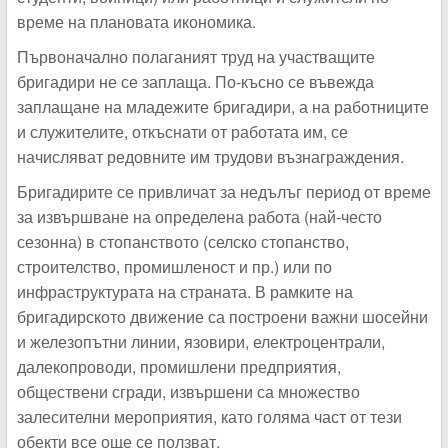
време на плановата икономика.
Първоначално полаганият труд на участващите
бригадири не се заплаща. По-късно се въвежда
заплащане на младежите бригадири, а на работниците
и служителите, откъснати от работата им, се
начисляват редовните им трудови възнаграждения.
Бригадирите се привличат за недълъг период от време
за извършване на определена работа (най-често
сезонна) в стопанството (селско стопанство,
строителство, промишленост и пр.) или по
инфраструктурата на страната. В рамките на
бригадирското движение са построени важни шосейни
и железопътни линии, язовири, електроцентрали,
далекопроводи, промишлени предприятия,
обществени сгради, извършени са множество
залесителни мероприятия, като голяма част от тези
обекти все още се ползват.