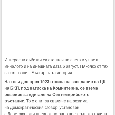
Интересни събития са станали по света и у нас в
миналото и на днешната дата 5 август. Няколко от тях
са свързани с Българската история.
На този ден през 1923 година на заседание на ЦК
на БКП, под натиска на Коминтерна, се взема
решение за вдигане на Септемврийското
въстание
. То е опит за сваляне на режима
на Демократическия сговор, установен
с Деветоюнския преврат по-рано през същата година.