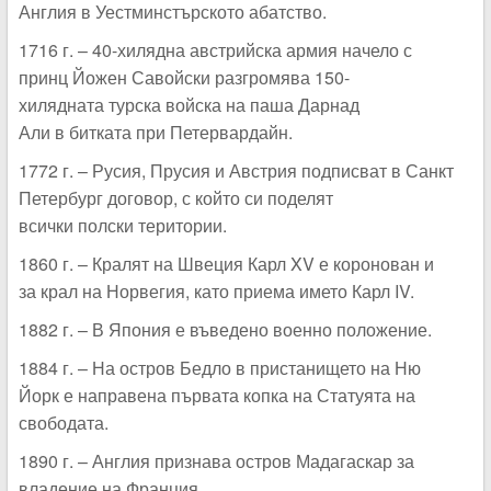
Англия в Уестминстърското абатство.
1716 г. – 40-хилядна австрийска армия начело с
принц Йожен Савойски разгромява 150-
хилядната турска войска на паша Дарнад
Али в битката при Петервардайн.
1772 г. – Русия, Прусия и Австрия подписват в Санкт
Петербург договор, с който си поделят
всички полски територии.
1860 г. – Кралят на Швеция Карл XV е коронован и
за крал на Норвегия, като приема името Карл IV.
1882 г. – В Япония е въведено военно положение.
1884 г. – На остров Бедло в пристанището на Ню
Йорк е направена първата копка на Статуята на
свободата.
1890 г. – Англия признава остров Мадагаскар за
владение на Франция.