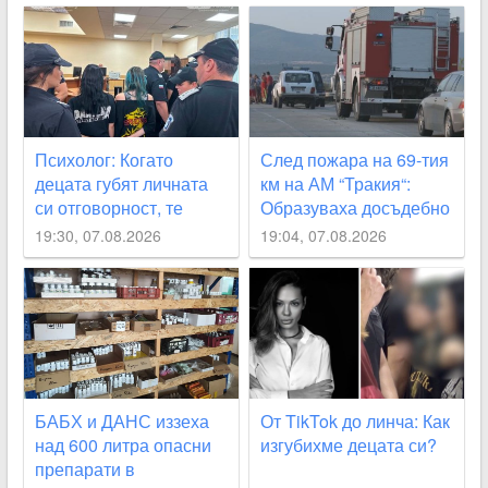
Психолог: Когато
След пожара на 69-тия
децата губят личната
км на АМ “Тракия“:
си отговорност, те
Образуваха досъдебно
започват да действат
производство
19:30, 07.08.2026
19:04, 07.08.2026
като глутница
БАБХ и ДАНС иззеха
От TikTok до линча: Как
над 600 литра опасни
изгубихме децата си?
препарати в