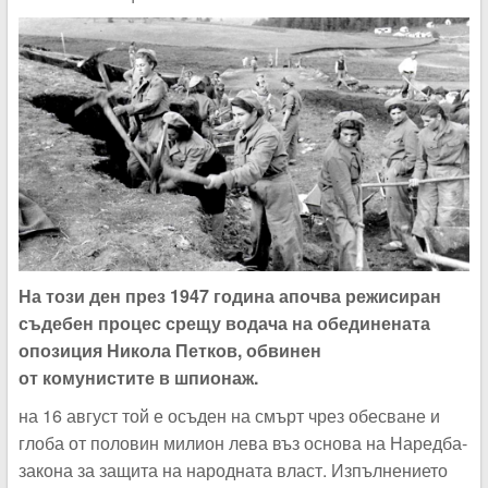
На този ден през 1947 година апочва режисиран
съдебен процес срещу водача на обединената
опозиция Никола Петков, обвинен
от комунистите в шпионаж.
на 16 август той е осъден на смърт чрез обесване и
глоба от половин милион лева въз основа на Наредба-
закона за защита на народната власт. Изпълнението