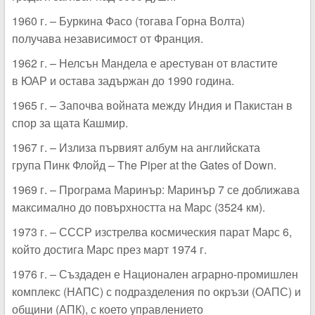
1960 г. – Буркина Фасо (тогава Горна Волта)
получава независимост от Франция.
1962 г. – Нелсън Мандела е арестуван от властите
в ЮАР и остава задържан до 1990 година.
1965 г. – Започва войната между Индия и Пакистан в
спор за щата Кашмир.
1967 г. – Излиза първият албум на английската
група Пинк Флойд –
The Piper at the Gates of Down
.
1969 г. – Програма Маринър: Маринър 7 се доближава
максимално до повърхността на Марс (3524 км).
1973 г. – СССР изстрелва космическия парат Марс 6,
който достига Марс през март 1974 г.
1976 г. – Създаден е Национален аграрно-промишлен
комплекс (НАПС) с подразделения по окръзи (ОАПС) и
общини (АПК), с което управлението