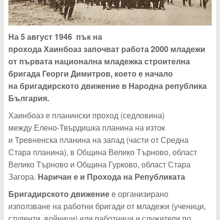
На 5 август 1946 пък на
прохода Хаинбоаз започват работа 2000 младежи
от първата национална младежка строителна
бригада
Георги Димитров
, което е начало
на бригадирското движение в Народна република
България.
Хаинбоаз е планински проход (седловина)
между Елено-Твърдишка планина на изток
и Тревненска планина на запад (части от Средна
Стара планина), в Община Велико Търново, област
Велико Търново и Община Гурково, област Стара
Загора.
Наричан е и Прохода на Републиката
Бригадирското движение
е организирано
използване на работни бригади от младежи (ученици,
студенти, войници) или работници и служители по