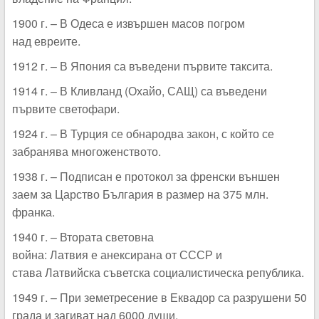
1900 г. – В Одеса е извършен масов погром
над евреите.
1912 г. – В Япония са въведени първите таксита.
1914 г. – В Кливланд (Охайо, САЩ) са въведени
първите светофари.
1924 г. – В Турция се обнародва закон, с който се
забранява многоженството.
1938 г. – Подписан е протокол за френски външен
заем за Царство България в размер на 375 млн.
франка.
1940 г. – Втората световна
война: Латвия е анексирана от СССР и
става Латвийска съветска социалистическа република.
1949 г. – При земетресение в Еквадор са разрушени 50
града и загиват над 6000 души.