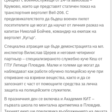
Крумово, които ще представят статичен показ на
транспортния вертолет Bell-206. С
предизвикателството да бъдеш военен пилот
посетителите ще могат да научат от личния разказ на
капитан Николай Бойчев, командир на екипаж на
вертолет „Кугър“.
Специална атракция ще бъде демонстрацията на мл.
инспектор Вилислав Щерев и неговия четириног
партньор – специализираното служебно куче Кеш от
ГПУ Летище Пловдив. Малки и големи ще могат да
наблюдават как работи обучено полицейско куче при
откриване на взривни вещества, както и да се
запознаят с част от помощните средства за лична
защита на полицейските служители.
В празничния ден се включва и Академия КИТ –
първата школа по ментална аритметика в Пловдив.
Техният екип ще предизвика въображението на децата