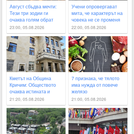
Август сбъдва мечти:
Учени опровергават
Тези три зодии ги
мита, че характерът на
очаква голям обрат
човека не се променя
23:00, 05.08.2026
22:00, 05.08.2026
Кметът на Община
7 признака, че тялото
Кричим: Обществото
има нужда от повече
очаква истината и
желязо
справедливост за
21:20, 05.08.2026
21:00, 05.08.2026
Георги Кузев