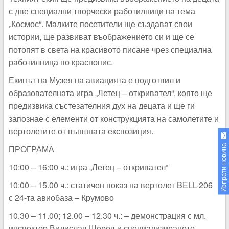
с две специални творчески работилници на тема
„Космос“. Малките посетители ще създават свои
истории, ще развиват въображението си и ще се
потопят в света на красивото писане чрез специална
работилница по краснопис.
Екипът на Музея на авиацията е подготвил и
образователната игра „Летец – откривател“, която ще
предизвика състезателния дух на децата и ще ги
запознае с елементи от конструкцията на самолетите и
вертолетите от външната експозиция.
Изпрати новина
ПРОГРАМА
10:00 – 16:00 ч.: игра „Летец – откривател“
10:00 – 15.00 ч.: статичен показ на вертолет BELL-206
с 24-та авиобаза – Крумово
10.30 – 11.00; 12.00 – 12.30 ч.: – демонстрация с мл.
инспектор Вилислав Щерев и специализираното