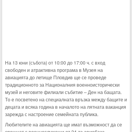
На 13 юни (събота) от 10:00 до 17:00 ч. с вход
свободен и атрактивна програма в Музея на
авиацията до летище Пловдив ще се проведе
традиционното за Националния военноисторически
музей и неговите филиали събитие – Ден на бащата.
То е посветено на специалната връзка между бащите и
децата и всяка година в началото на лятната ваканция
зарежда с настроение семейната публика.
Любителите на авиацията ще имат възможност да се
срещнат с военнослужещи от 24-та авиобаза –