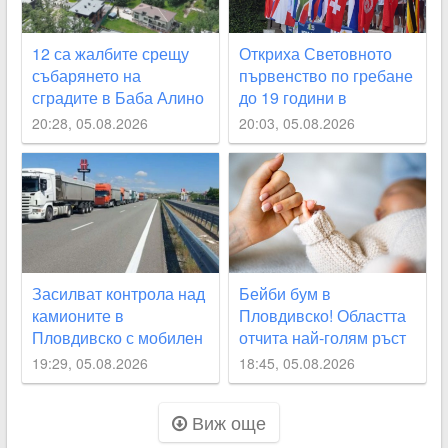
12 са жалбите срещу
Откриха Световното
събарянето на
първенство по гребане
сградите в Баба Алино
до 19 години в
Пловдив
20:28, 05.08.2026
20:03, 05.08.2026
Засилват контрола над
Бейби бум в
камионите в
Пловдивско! Областта
Пловдивско с мобилен
отчита най-голям ръст
кантар
на новородените извън
19:29, 05.08.2026
18:45, 05.08.2026
София
Виж още