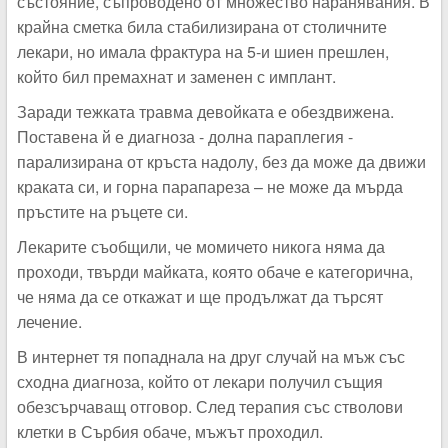
състояние, съпроводено от множество наранявания. В
крайна сметка била стабилизирана от столичните
лекари, но имала фрактура на 5-и шиен прешлен,
който бил премахнат и заменен с имплант.
Заради тежката травма девойката е обездвижена.
Поставена й е диагноза - долна параплегия -
парализирана от кръста надолу, без да може да движи
краката си, и горна парапареза – не може да мърда
пръстите на ръцете си.
Лекарите съобщили, че момичето никога няма да
проходи, твърди майката, която обаче е категорична,
че няма да се откажат и ще продължат да търсят
лечение.
В интернет тя попаднала на друг случай на мъж със
сходна диагноза, който от лекари получил същия
обезсърчаващ отговор. След терапия със стволови
клетки в Сърбия обаче, мъжът проходил.