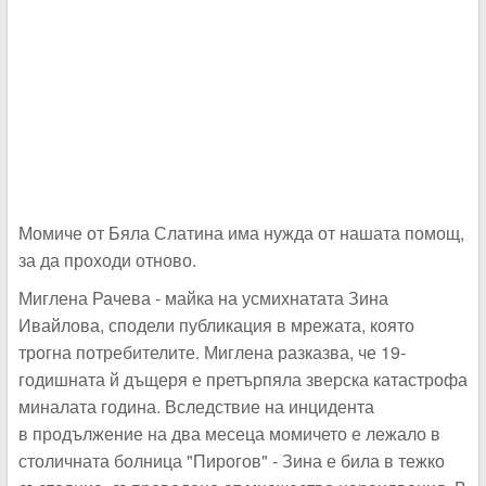
Момиче от Бяла Слатина има нужда от нашата помощ,
за да проходи отново.
Миглена Рачева - майка на усмихнатата Зина
Ивайлова, сподели публикация в мрежата, която
трогна потребителите. Миглена разказва, че 19-
годишната й дъщеря е претърпяла зверска катастрофа
миналата година. Вследствие на инцидента
в продължение на два месеца момичето е лежало в
столичната болница "Пирогов" - Зина е била в тежко