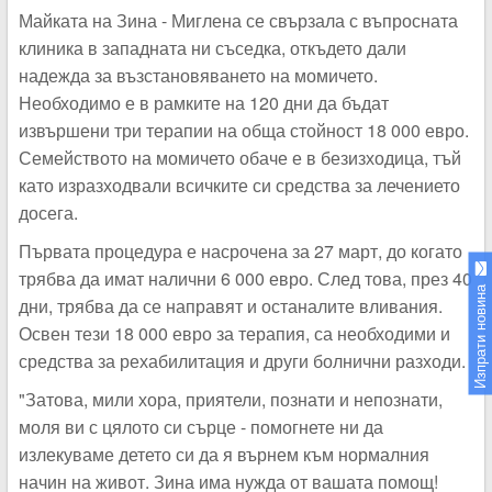
Майката на Зина - Миглена се свързала с въпросната
клиника в западната ни съседка, откъдето дали
надежда за възстановяването на момичето.
Необходимо е в рамките на 120 дни да бъдат
извършени три терапии на обща стойност 18 000 евро.
Семейството на момичето обаче е в безизходица, тъй
като изразходвали всичките си средства за лечението
досега.
Първата процедура е насрочена за 27 март, до когато
трябва да имат налични 6 000 евро. След това, през 40
Изпрати новина
дни, трябва да се направят и останалите вливания.
Освен тези 18 000 евро за терапия, са необходими и
средства за рехабилитация и други болнични разходи.
"Затова, мили хора, приятели, познати и непознати,
моля ви с цялото си сърце - помогнете ни да
излекуваме детето си да я върнем към нормалния
начин на живот. Зина има нужда от вашата помощ!