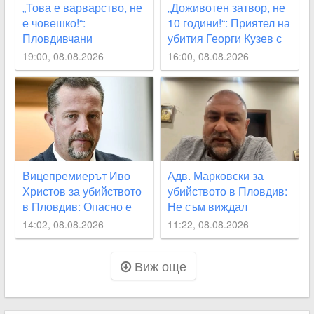
„Това е варварство, не
„Доживотен затвор, не
е човешко!“:
10 години!“: Приятел на
Пловдивчани
убития Георги Кузев с
потресени след
призив за промяна в
19:00, 08.08.2026
16:00, 08.08.2026
убийството на
закона
Младежкия хълм
ВИДЕО
Вицепремиерът Иво
Адв. Марковски за
Христов за убийството
убийството в Пловдив:
в Пловдив: Опасно е
Не съм виждал
да наричаме деца
подобна жестокост от
14:02, 08.08.2026
11:22, 08.08.2026
малолетните садисти
непълнолетни, 12
години са твърде малко
Виж още