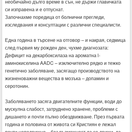
необичайно дълго време в сън, не държи главичката
си изправена и е отпуснат.
Започнахме поредица от болнични прегледи,
изследвания и консултации с различни специалисти.
Една година в търсене на отговор – и накрая, седмица
след първия му рожден ден, чухме диагнозата:
Дефицит на декарбоксилаза на ароматна l-
аминокиселина AADC – изключително рядко и тежко
генетично заболяване, засягащо производството на
жизненоважни вещества в мозъка – допамин и
серотонин.
Заболяването засяга двигателните функции, води до
мускулна слабост, затруднено хранене, проблеми с
дишането и почти пълно обездвижване. През първата
година и половина от живота си Кристиян е лежал
почти неподвижно – без възможност да се движи, да