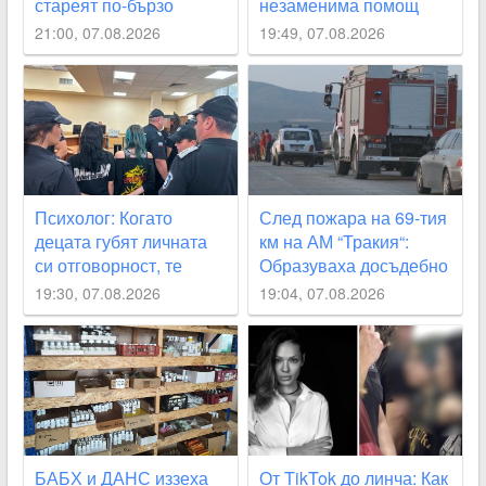
стареят по-бързо
незаменима помощ
21:00, 07.08.2026
19:49, 07.08.2026
Психолог: Когато
След пожара на 69-тия
децата губят личната
км на АМ “Тракия“:
си отговорност, те
Образуваха досъдебно
започват да действат
производство
19:30, 07.08.2026
19:04, 07.08.2026
като глутница
БАБХ и ДАНС иззеха
От TikTok до линча: Как