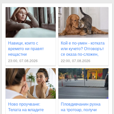
Навици, които с
Кой е по-умен - котката
времето ни правят
или кучето? Отговорът
нещастни
се оказа по-сложен,
отколкото изглежда
23:00, 07.08.2026
22:00, 07.08.2026
Ново проучване:
Пловдивчанин рухна
Телата на младите
на тротоар, получи