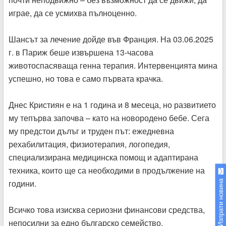
играе, да се усмихва пълноценно.
Шансът за лечение дойде във Франция. На 03.06.2025
г. в Париж беше извършена 13-часова
животоспасяваща генна терапия. Интервенцията мина
успешно, но това е само първата крачка.
Днес Кристиян е на 1 година и 8 месеца, но развитието
му тепърва започва – като на новородено бебе. Сега
му предстои дълъг и труден път: ежедневна
рехабилитация, физиотерапия, логопедия,
специализирана медицинска помощ и адаптирана
техника, които ще са необходими в продължение на
години.
Изпрати новина
Всичко това изисква сериозни финансови средства,
непосилни за едно българско семейство.