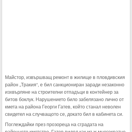
Майстор, извършващ ремонт в жилище в пловдивския
район „Тракия“, е бил санкциониран заради незаконно
изхвърляне на строителни отпадъци в контейнер за
битов боклук. Нарушението било забелязано лично от
кмета на района Георги Гатев, който станал неволен
свидетел на случващото се, докато бил в кабинета си.
Поглеждайки през прозореца на сградата на
районното кметство, Гатев видял как мъж многократно