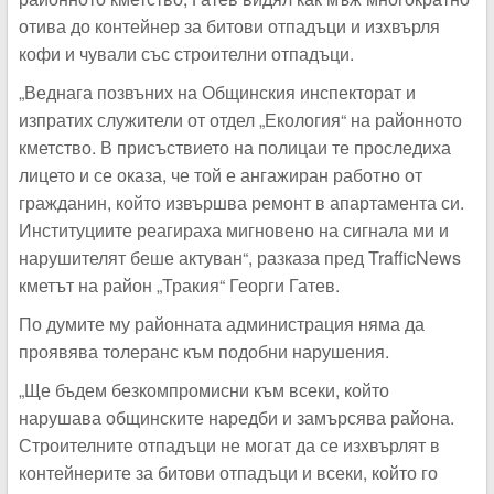
отива до контейнер за битови отпадъци и изхвърля
кофи и чували със строителни отпадъци.
„Веднага позвъних на Общинския инспекторат и
изпратих служители от отдел „Екология“ на районното
кметство. В присъствието на полицаи те проследиха
лицето и се оказа, че той е ангажиран работно от
гражданин, който извършва ремонт в апартамента си.
Институциите реагираха мигновено на сигнала ми и
нарушителят беше актуван“, разказа пред TrafficNews
кметът на район „Тракия“ Георги Гатев.
По думите му районната администрация няма да
проявява толеранс към подобни нарушения.
„Ще бъдем безкомпромисни към всеки, който
нарушава общинските наредби и замърсява района.
Строителните отпадъци не могат да се изхвърлят в
контейнерите за битови отпадъци и всеки, който го