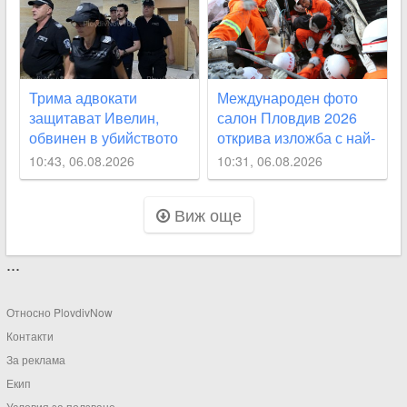
Трима адвокати
Международен фото
защитават Ивелин,
салон Пловдив 2026
обвинен в убийството
открива изложба с най-
на жена в Първомай
добрите фотографии
10:43, 06.08.2026
10:31, 06.08.2026
Виж още
...
Относно PlovdivNow
Контакти
За реклама
Екип
Условия за ползване