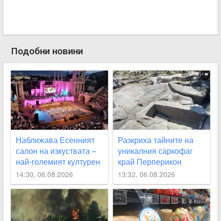
Подобни новини
Наближава Есенният
Разкриха тайните на
салон на изкуствата –
уникалния саркофаг
най-големият културен
край Перперикон
формат под тепетата
14:30, 06.08.2026
13:32, 06.08.2026