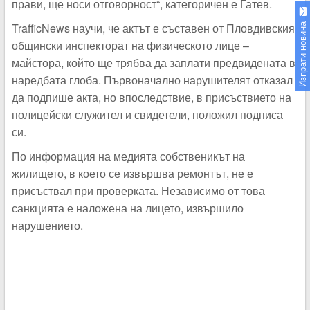
прави, ще носи отговорност“, категоричен е Гатев.
TrafficNews научи, че актът е съставен от Пловдивския
Изпрати новина
общински инспекторат на физическото лице –
майстора, който ще трябва да заплати предвидената в
наредбата глоба. Първоначално нарушителят отказал
да подпише акта, но впоследствие, в присъствието на
полицейски служител и свидетели, положил подписа
си.
По информация на медията собственикът на
жилището, в което се извършва ремонтът, не е
присъствал при проверката. Независимо от това
санкцията е наложена на лицето, извършило
нарушението.