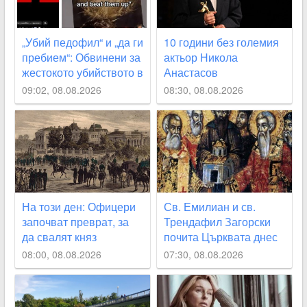
„Убий педофил“ и „да ги
10 години без големия
пребием“: Обвинени за
актьор Никола
жестокото убийството в
Анастасов
Пловдив споделяли
09:02, 08.08.2026
08:30, 08.08.2026
призиви с насилие в
социалните мрежи
СНИМКИ
На този ден: Офицери
Св. Емилиан и св.
започват преврат, за
Трендафил Загорски
да свалят княз
почита Църквата днес
Александър I
08:00, 08.08.2026
07:30, 08.08.2026
Батенберг