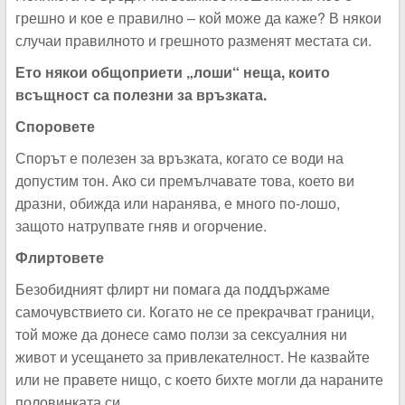
грешно и кое е правилно – кой може да каже? В някои
случаи правилното и грешното разменят местата си.
Ето някои общоприети „лоши“ неща, които
всъщност са полезни за връзката.
Споровете
Спорът е полезен за връзката, когато се води на
допустим тон. Ако си премълчавате това, което ви
дразни, обижда или наранява, е много по-лошо,
защото натрупвате гняв и огорчение.
Флиртовете
Безобидният флирт ни помага да поддържаме
самочувствието си. Когато не се прекрачват граници,
той може да донесе само ползи за сексуалния ни
живот и усещането за привлекателност. Не казвайте
или не правете нищо, с което бихте могли да нараните
половинката си.