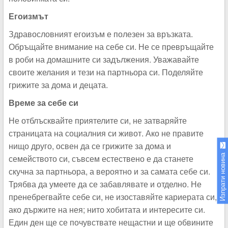
Егоизмът
Здравословният егоизъм е полезен за връзката.
Обръщайте внимание на себе си. Не се превръщайте
в роби на домашните си задължения. Уважавайте
своите желания и тези на партньора си. Поделяйте
грижите за дома и децата.
Време за себе си
Не отблъсквайте приятелите си, не затваряйте
страницата на социалния си живот. Ако не правите
нищо друго, освен да се грижите за дома и
семейството си, съвсем естествено е да станете
Изпрати новина
скучна за партньора, а вероятно и за самата себе си.
Трябва да умеете да се забавлявате и отделно. Не
пренебрегвайте себе си, не изоставяйте кариерата си,
ако държите на нея; нито хобитата и интересите си.
Един ден ще се почувствате нещастни и ще обвините