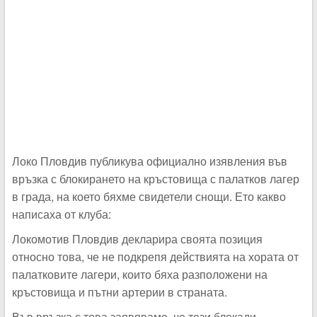
Локо Пловдив публикува официално изявления във
връзка с блокирането на кръстовища с палатков лагер
в града, на което бяхме свидетели снощи. Ето какво
написаха от клуба:
Локомотив Пловдив декларира своята позиция
относно това, че не подкрепя действията на хората от
палатковите лагери, които бяха разположени на
кръстовища и пътни артерии в страната.
Във връзка с това заявяваме, че тези блокади