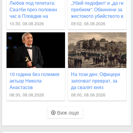
Любов под тепетата:
„Убий педофил“ и „да ги
Сватби през половин
пребием“: Обвинени за
час в Пловдив на
жестокото убийството в
магичната дата 8.08
Пловдив споделяли
10:30, 08.08.2026
09:02, 08.08.2026
призиви с насилие в
социалните мрежи
СНИМКИ
10 години без големия
На този ден: Офицери
актьор Никола
започват преврат, за
Анастасов
да свалят княз
Александър I
08:30, 08.08.2026
08:00, 08.08.2026
Батенберг
Виж още