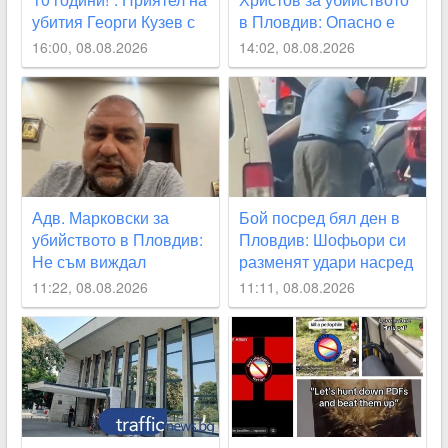
убития Георги Кузев с
в Пловдив: Опасно е
призив за промяна в
да наричаме деца
16:00, 08.08.2026
14:02, 08.08.2026
закона
малолетните садисти
Адв. Марковски за
Бой посред бял ден в
убийството в Пловдив:
Пловдив: Шофьори си
Не съм виждал
разменят удари насред
подобна жестокост от
оживено кръстовище
11:22, 08.08.2026
11:11, 08.08.2026
непълнолетни, 12
ВИДЕО
години са твърде малко