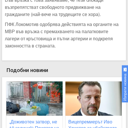
възпрепятстват свободното придвижване на
гражданите (най-вече на трудещите се хора).
ПФК Локомотив одобрява действията на органите на
МВР във връзка с премахването на палатковите
лагери от кръстовища и пътни артерии и подкрепя
законността в страната.
Подобни новини
Изпрати новина
„Доживотен затвор, не
Вицепремиерът Иво
10 години!“: Приятел на
Христов за убийството