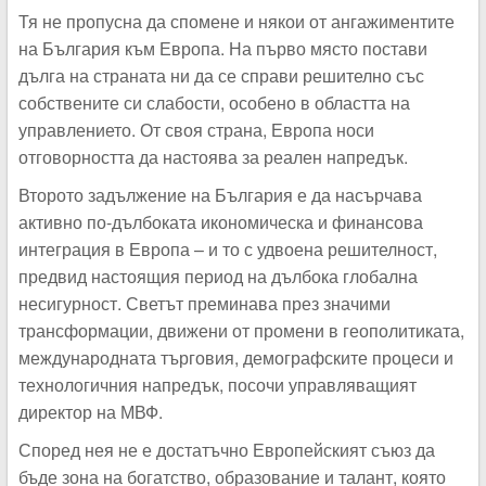
Тя не пропусна да спомене и някои от ангажиментите
на България към Европа. На първо място постави
дълга на страната ни да се справи решително със
собствените си слабости, особено в областта на
управлението. От своя страна, Европа носи
отговорността да настоява за реален напредък.
Второто задължение на България е да насърчава
активно по-дълбоката икономическа и финансова
интеграция в Европа – и то с удвоена решителност,
предвид настоящия период на дълбока глобална
несигурност. Светът преминава през значими
трансформации, движени от промени в геополитиката,
международната търговия, демографските процеси и
технологичния напредък, посочи управляващият
директор на МВФ.
Според нея не е достатъчно Европейският съюз да
бъде зона на богатство, образование и талант, която