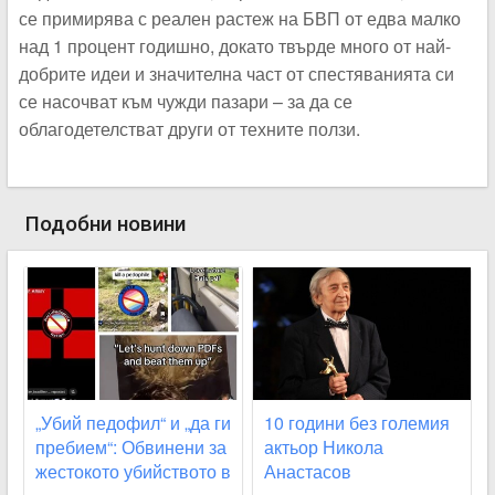
се примирява с реален растеж на БВП от едва малко
над 1 процент годишно, докато твърде много от най-
добрите идеи и значителна част от спестяванията си
се насочват към чужди пазари – за да се
облагодетелстват други от техните ползи.
Подобни новини
„Убий педофил“ и „да ги
10 години без големия
пребием“: Обвинени за
актьор Никола
жестокото убийството в
Анастасов