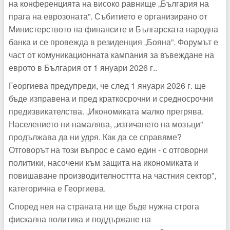
на конференцията на високо равнище „България на
прага на еврозоната”. Събитието е организирано от
Министерството на финансите и Българската народна
банка и се провежда в резиденция „Бояна”. Форумът е
част от комуникационната кампания за въвеждане на
еврото в България от 1 януари 2026 г..
Георгиева предупреди, че след 1 януари 2026 г. ще
бъде изправена и пред краткосрочни и средносрочни
предизвикателства. „Икономиката малко прегрява.
Населението ни намалява, „изтичането на мозъци”
продължава да ни удря. Как да се справяме?
Отговорът на този въпрос е само един - с отговорни
политики, насочени към защита на икономиката и
повишаване производителносттта на частния сектор”,
категорична е Георгиева.
Според нея на страната ни ще бъде нужна строга
фискална политика и поддържане на