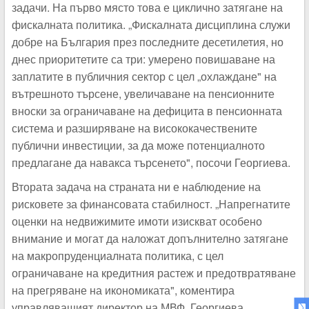
задачи. На първо място това е циклично затягане на
фискалната политика. „Фискалната дисциплина служи
добре на България през последните десетилетия, но
днес приоритетите са три: умерено повишаване на
заплатите в публичния сектор с цел „охлаждане" на
вътрешното търсене, увеличаване на пенсионните
вноски за ограничаване на дефицита в пенсионната
система и разширяване на висококачествените
публични инвестиции, за да може потенциалното
предлагане да навакса търсенето", посочи Георгиева.
Втората задача на страната ни е наблюдение на
рисковете за финансовата стабилност. „Напрегнатите
оценки на недвижимите имоти изискват особено
внимание и могат да наложат допълнително затягане
на макропруденциалната политика, с цел
ограничаване на кредитния растеж и предотвратяване
на прегряване на икономиката", коментира
управляващият директор на МВФ. Георгиева