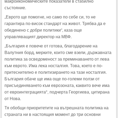
макроикономическите показатели в стабилно
състояние.
„Еврото ще помогне, но само по себе си, то не
гарантира по-висок стандарт на живот. Трябва да е
обединено с добри политики”, каза още
управляващият директор на МВФ.
„България е повече от готова, благодарение на
Валутния борд, мерките, които сме взели, държавната
политика за осведоменост за преминаването от лева
към еврото. Има лека носталгия. Това, което е по-
притеснително е политизирането на тази носталгия.
България обаче ще има още по-големи ползи от
присъединяването към еврозоната, каквито вече има
от евроинтеграцията", подчерта Георгиева, цитирана
от Нова.
Тя обобщи приоритетите на вътрешната политика на
страната ни в настоящия момент до три основни