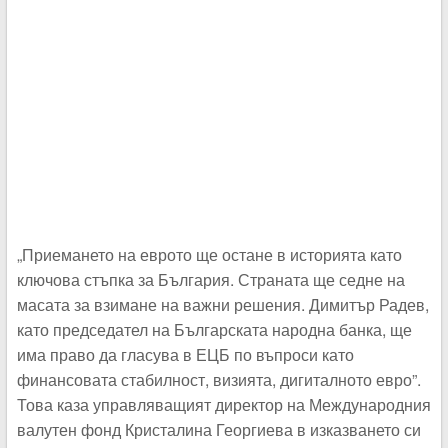
„Приемането на еврото ще остане в историята като
ключова стъпка за България. Страната ще седне на
масата за взимане на важни решения. Димитър Радев,
като председател на Българската народна банка, ще
има право да гласува в ЕЦБ по въпроси като
финансовата стабилност, визията, дигиталното евро”.
Това каза управляващият директор на Международния
валутен фонд Кристалина Георгиева в изказването си