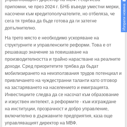
припомни, че през 2024 г. БНБ въведе уместни мерки,
Изпрати новина
насочени към кредитополучателите, но отбеляза, че
сега тя трябва да бъде готова да ги затегне
допълнително.
На трето място е необходимо ускоряване на
структурните и управленските реформи. Това е от
решаващо значение за повишаване на
производителността и трайно нарастване на реалните
доходи. Сред приоритетите трябва да бъдат
мобилизирането на неизползвания трудов потенциал и
привличането на чуждестранни таланти като отговор
на застаряването на населението и емиграцията.
Инвестициите следва да се насочат към образование
и изкуствен интелект, а реформите - към изграждане
на институции, прозрачност и добро управление,
включително в държавните предприятия, каза още
управляващият директор на МВФ.