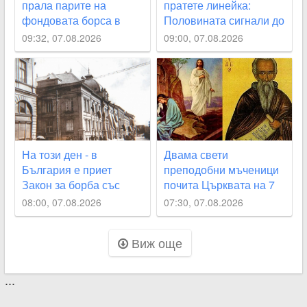
прала парите на
пратете линейка:
фондовата борса в
Половината сигнали до
САЩ
Спешна помощ в
09:32, 07.08.2026
09:00, 07.08.2026
Пловдив не са спешни
На този ден - в
Двама свети
България е приет
преподобни мъченици
Закон за борба със
почита Църквата на 7
скъпотията
август
08:00, 07.08.2026
07:30, 07.08.2026
Виж още
...