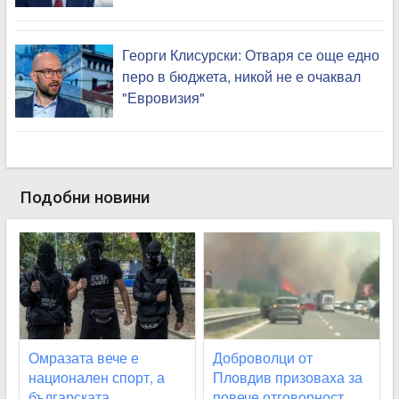
Георги Клисурски: Отваря се още едно
перо в бюджета, никой не е очаквал
"Евровизия"
Подобни новини
Омразата вече е
Доброволци от
национален спорт, а
Пловдив призоваха за
българската
повече отговорност