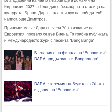
Благодарение на нея България ще е домакин на
Евровизия 2027, а Пловдив е безспорната столица на
културата! Браво, Дара - талант и дух на победител!",
написа още Димитров.
Припомняме, че Дара спечели 70-то издание на
Евровизия, провело се във Виена. Тя грабна публиката
и международното жури с песента "Bangaranga".
България е на финала на "Евровизия":
DARA продължава с „Bangaranga"
DARA е големият победител в 70-ото
издание на "Евровизия"