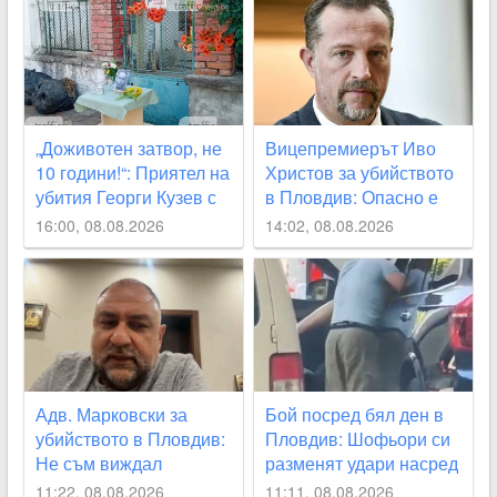
„Доживотен затвор, не
Вицепремиерът Иво
10 години!“: Приятел на
Христов за убийството
убития Георги Кузев с
в Пловдив: Опасно е
призив за промяна в
да наричаме деца
16:00, 08.08.2026
14:02, 08.08.2026
закона
малолетните садисти
Адв. Марковски за
Бой посред бял ден в
убийството в Пловдив:
Пловдив: Шофьори си
Не съм виждал
разменят удари насред
подобна жестокост от
оживено кръстовище
11:22, 08.08.2026
11:11, 08.08.2026