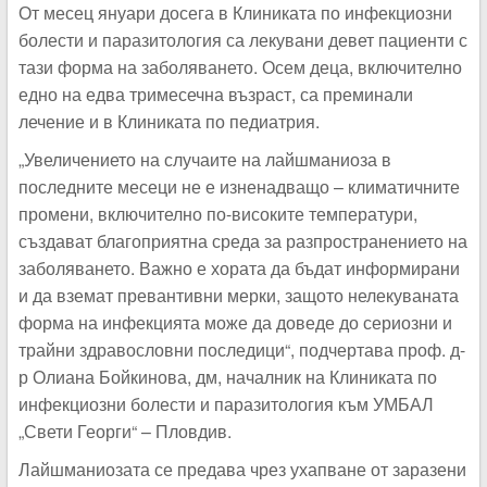
От месец януари досега в Клиниката по инфекциозни
болести и паразитология са лекувани девет пациенти с
тази форма на заболяването. Осем деца, включително
едно на едва тримесечна възраст, са преминали
лечение и в Клиниката по педиатрия.
„Увеличението на случаите на лайшманиоза в
последните месеци не е изненадващо – климатичните
промени, включително по-високите температури,
създават благоприятна среда за разпространението на
заболяването. Важно е хората да бъдат информирани
и да вземат превантивни мерки, защото нелекуваната
форма на инфекцията може да доведе до сериозни и
трайни здравословни последици“, подчертава проф. д-
р Олиана Бойкинова, дм, началник на Клиниката по
инфекциозни болести и паразитология към УМБАЛ
„Свети Георги“ – Пловдив.
Лайшманиозата се предава чрез ухапване от заразени