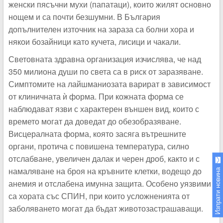
женски пясъчни мухи (папатаци), които жилят основно
нощем и са почти безшумни. В България
допълнителен източник на зараза са болни хора и
някои бозайници като кучета, лисици и чакали.
Световната здравна организация изчислява, че над
350 милиона души по света са в риск от заразяване.
Симптомите на лайшманиозата варират в зависимост
от клиничната ѝ форма. При кожната форма се
наблюдават язви с характерен външен вид, които с
времето могат да доведат до обезобразяване.
Висцералната форма, която засяга вътрешните
органи, протича с повишена температура, силно
отслабване, увеличен далак и черен дроб, както и с
намаляване на броя на кръвните клетки, водещо до
Изпрати новина
анемия и отслабена имунна защита. Особено уязвими
са хората със СПИН, при които усложненията от
заболяването могат да бъдат животозастрашаващи.