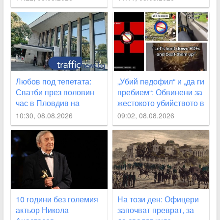
непълнолетни, 12
ВИДЕО
години са твърде малко
Любов под тепетата:
„Убий педофил“ и „да ги
Сватби през половин
пребием“: Обвинени за
час в Пловдив на
жестокото убийството в
магичната дата 8.08
Пловдив споделяли
10:30, 08.08.2026
09:02, 08.08.2026
призиви с насилие в
социалните мрежи
СНИМКИ
10 години без големия
На този ден: Офицери
актьор Никола
започват преврат, за