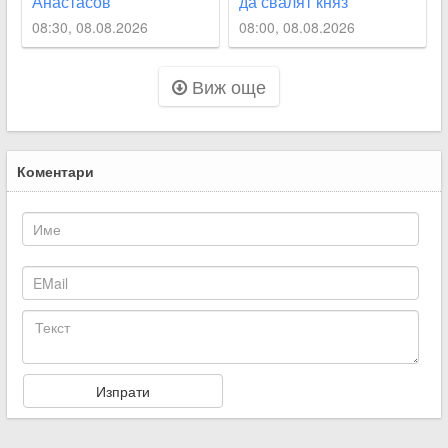
Анастасов
да свалят княз
Александър I
08:30, 08.08.2026
08:00, 08.08.2026
Батенберг
Виж още
Коментари