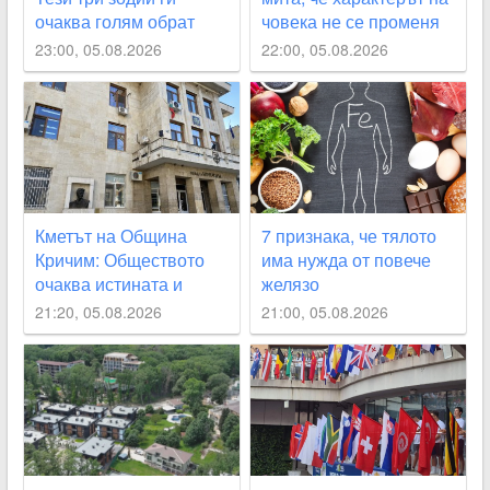
очаква голям обрат
човека не се променя
23:00, 05.08.2026
22:00, 05.08.2026
Кметът на Община
7 признака, че тялото
Кричим: Обществото
има нужда от повече
очаква истината и
желязо
справедливост за
21:20, 05.08.2026
21:00, 05.08.2026
Георги Кузев