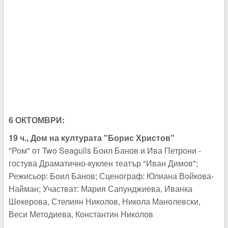
6 ОКТОМВРИ:
19 ч., Дом на културата "Борис Христов"
"Ром" от Two Seagulls Боил Банов и Ива Петрони -
гостува Драматично-куклен театър "Иван Димов";
Режисьор: Боил Банов; Сценограф: Юлиана Войкова-
Найман; Участват: Мария Сапунджиева, Иванка
Шекерова, Стелиян Николов, Никола Манолевски,
Веси Методиева, Константин Николов