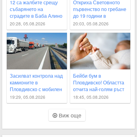
12 са жалбите срещу
Откриха Световното
събарянето на
първенство по гребане
сградите в Баба Алино
до 19 години в
Пловдив
20:28, 05.08.2026
20:03, 05.08.2026
Засилват контрола над
Бейби бум в
камионите в
Пловдивско! Областта
Пловдивско с мобилен
отчита най-голям ръст
кантар
на новородените извън
19:29, 05.08.2026
18:45, 05.08.2026
София
Виж още