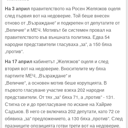
На 3 април
правителството на Росен Желязков оцеля
след първия вот на недоверие. Той беше внесен
отново от „Възраждане” и подкрепен от депутатите от
„Величие” и МЕЧ. Мотивът бе системен провал на
правителството във външната политика. Едва 54
народни представители гласуваха „за”, а 150 бяха
„против”.
На 17 април
кабинетът „Желязков” оцеля и след
втория вот на недоверие. Вносителите му бяха
партиите МЕЧ, „Възраждане” и
„Величие”, а основен мотив беше корупцията. В
първото гласуване участие взеха 202 народни
представители. От тях „за” бяха 71, а „против” - 131.
Стигна се и до прегласуване по искане на Хайрие
Садъков. В него се включиха 202 депутати, като 72 се
обявиха „за” предложението, а 130 бяха „против”. След
празниците опозицията готви трети вот на недоверие.