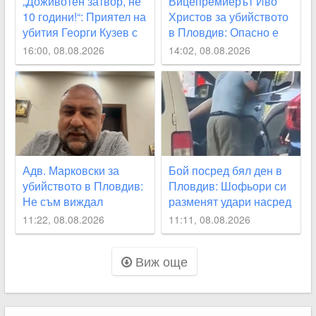
„Доживотен затвор, не
Вицепремиерът Иво
10 години!“: Приятел на
Христов за убийството
убития Георги Кузев с
в Пловдив: Опасно е
призив за промяна в
да наричаме деца
16:00, 08.08.2026
14:02, 08.08.2026
закона
малолетните садисти
Адв. Марковски за
Бой посред бял ден в
убийството в Пловдив:
Пловдив: Шофьори си
Не съм виждал
разменят удари насред
подобна жестокост от
оживено кръстовище
11:22, 08.08.2026
11:11, 08.08.2026
непълнолетни, 12
ВИДЕО
години са твърде малко
Виж още