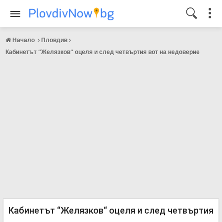
Начало
Пловдив
Кабинетът “Желязков“ оцеля и след четвъртия вот на недоверие
Кабинетът “Желязков“ оцеля и след четвъртия