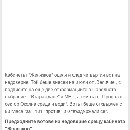
Кабинетът "Желязков" оцеля и след четвъртия вот на
недоверие. Той беше внесен на 3 юли от „Величие”, с
подписите на още две от формациите в Народното
събрание - „Възраждане” и МЕЧ, а темата е „Провал в
сектор Околна среда и води”. Вотът беше отхвърлен с
83 гласа "за", 131 "против" и 0 "въздържали се".
Предходните вотове на недоверие срещу кабинета
"Желязков"