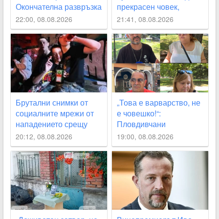
Окончателна развръзка
прекрасен човек,
по делото за
искаме справедливост
22:00, 08.08.2026
21:41, 08.08.2026
пловдивския еротичен
бар “Силикон“
Брутални снимки от
„Това е варварство, не
социалните мрежи от
е човешко!“:
нападението срещу
Пловдивчани
Георги Кузев
потресени след
20:12, 08.08.2026
19:00, 08.08.2026
убийството на
Младежкия хълм
ВИДЕО