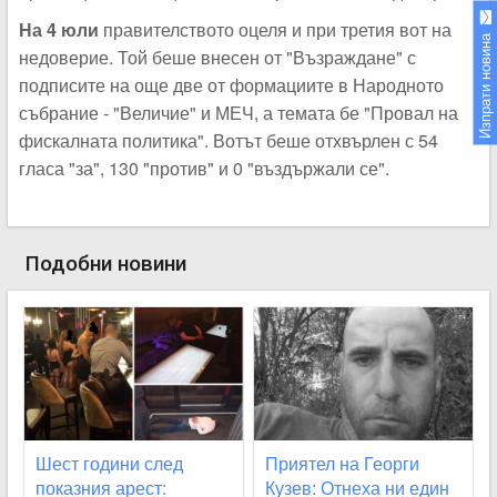
На 4 юли
правителството оцеля и при третия вот на
Изпрати новина
недоверие. Той беше внесен от "Възраждане"
с
подписите на още две от формациите в Народното
събрание - "Величие" и МЕЧ, а темата бе "Провал на
фискалната политика". Вотът беше отхвърлен с 54
гласа "за", 130 "против" и 0 "въздържали се".
Подобни новини
Шест години след
Приятел на Георги
показния арест:
Кузев: Отнеха ни един