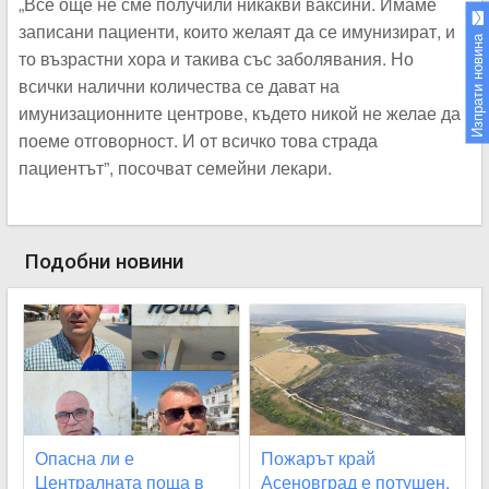
„Все още не сме получили никакви ваксини. Имаме
записани пациенти, които желаят да се имунизират, и
Изпрати новина
то възрастни хора и такива със заболявания. Но
всички налични количества се дават на
имунизационните центрове, където никой не желае да
поеме отговорност. И от всичко това страда
пациентът”, посочват семейни лекари.
Подобни новини
Опасна ли е
Пожарът край
Централната поща в
Асеновград е потушен,