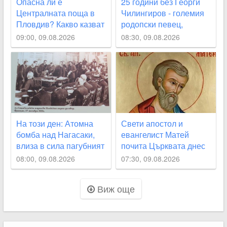
Опасна ли е
25 години без Георги
Централната поща в
Чилингиров - големия
Пловдив? Какво казват
родопски певец,
хората за състоянието
свързал живота си с
09:00, 09.08.2026
08:30, 09.08.2026
ѝ
Пловдив
На този ден: Атомна
Свети апостол и
бомба над Нагасаки,
евангелист Матей
влиза в сила пагубният
почита Църквата днес
Ньойски договор за
08:00, 09.08.2026
07:30, 09.08.2026
България
Виж още