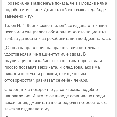
Проверка на
TrafficNews
показа, че в Пловдив няма
подобно изискване. Джипита обаче очакват да бъде
въведено и тук.
Талон № 119, или „зелен талон”, се издава от личния
лекар или специалист обикновено когато пациентът
трябва да постъпи за рехабилитация по Здравна каса.
„С това направление на практика личният лекар
удостоверява, че пациентът му е здрав. В
имунизационния кабинет си спестяват прегледа и
просто поставят ваксината. И след това, ако има
някакви нежелани реакции, ние ще носим
отговорността”, разказват семейни лекари.
Според тях е некоректно да се изисква подобно
направление. И ако то се въведе официално преди
ваксинация, джипитата ще определят потребителска
такса за издаването му.