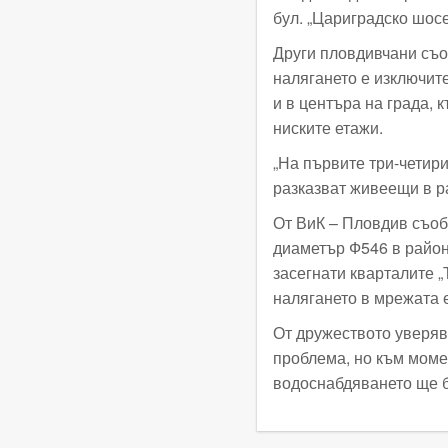
бул. „Цариградско шосе
Други пловдивчани съоб
налягането е изключит
и в центъра на града, 
ниските етажи.
„На първите три-четири
разказват живеещи в р
От ВиК – Пловдив съоб
диаметър Ф546 в район
засегнати кварталите „Т
налягането в мрежата 
От дружеството уверяв
проблема, но към момен
водоснабдяването ще 