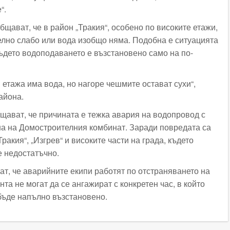
“.
щават, че в район „Тракия“, особено по високите етажи,
елно слабо или вода изобщо няма. Подобна е ситуацията
където водоподаването е възстановено само на по-
 етажа има вода, но нагоре чешмите остават сухи“,
айона.
щават, че причината е тежка авария на водопровод с
а на Домостроителния комбинат. Заради повредата са
ракия“, „Изгрев“ и високите части на града, където
е недостатъчно.
ат, че аварийните екипи работят по отстраняването на
та не могат да се ангажират с конкретен час, в който
бъде напълно възстановено.