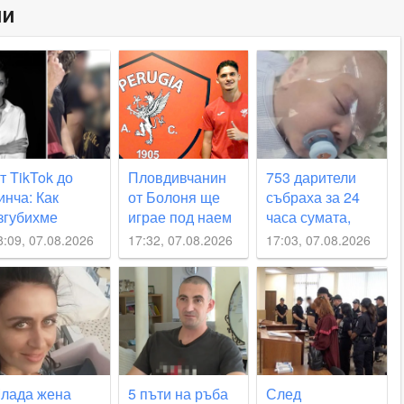
ни
т TikTok до
Пловдивчанин
753 дарители
инча: Как
от Болоня ще
събраха за 24
згубихме
играе под наем
часа сумата,
ецата си?
в Перуджа
необходима за
8:09, 07.08.2026
17:32, 07.08.2026
17:03, 07.08.2026
мъничкия Пепи
лада жена
5 пъти на ръба
След