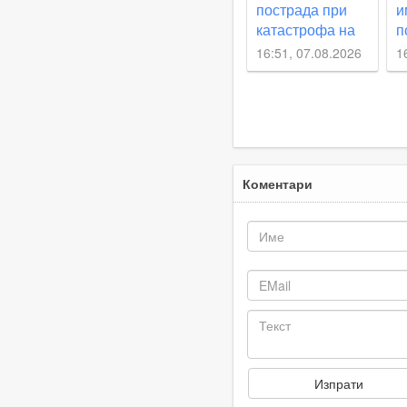
пострада при
и
катастрофа на
п
Коматевско
т
16:51, 07.08.2026
1
шосе
м
б
Коментари