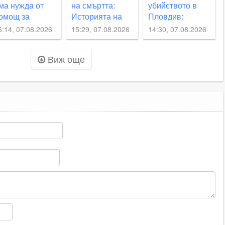
ма нужда от
на смъртта:
убийството в
омощ за
Историята на
Пловдив:
рансплантация,
мъж, успял да
Национална
6:14, 07.08.2026
15:29, 07.08.2026
14:30, 07.08.2026
айка й ще й
се измъкне от
мрежа за
ъде донор
фентанила
децата с остро
Виж още
предупреждение
към
институциите