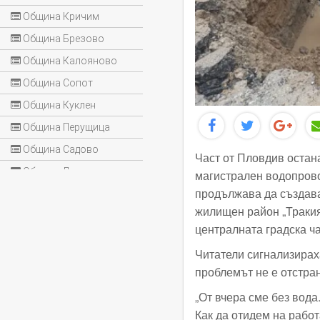
Община Кричим
Община Брезово
Община Калояново
Община Сопот
Община Куклен
Община Перущица
Община Садово
Част от Пловдив остан
Община Лъки
магистрален водопрово
продължава да създава
жилищен район „Тракия“
централната градска ча
Читатели сигнализираха
проблемът не е отстра
„От вчера сме без вода
Как да отидем на работ