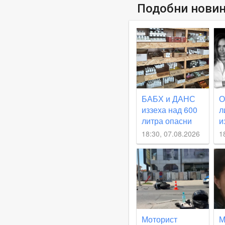
Подобни нови
БАБХ и ДАНС
О
иззеха над 600
л
литра опасни
и
препарати в
д
18:30, 07.08.2026
1
Пловдивско
Моторист
М