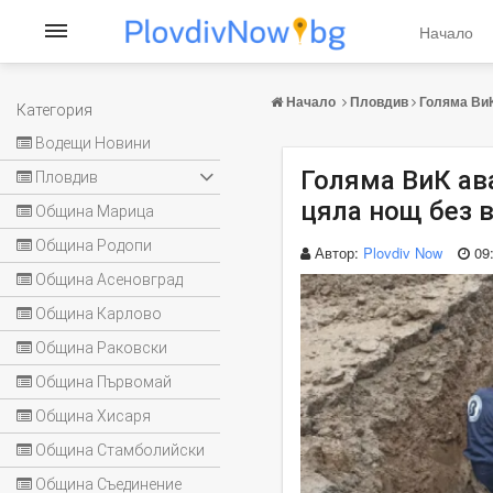
Начало
Начало
Пловдив
Голяма ВиК
Категория
Водещи Новини
Голяма ВиК ав
Пловдив
цяла нощ без 
Община Марица
Община Родопи
Автор:
Plovdiv Now
09
Община Асеновград
Община Карлово
Община Раковски
Община Първомай
Община Хисаря
Община Стамболийски
Община Съединение