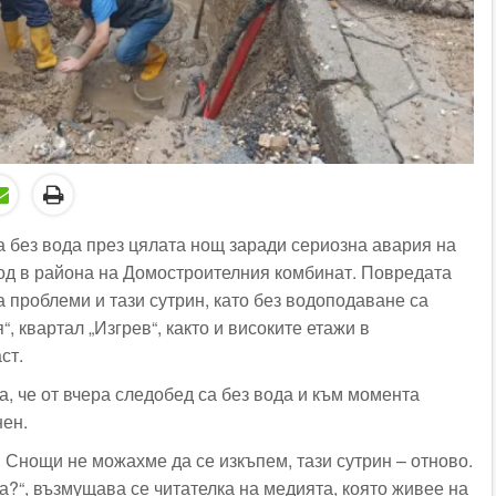
а без вода през цялата нощ заради сериозна авария на
д в района на Домостроителния комбинат. Повредата
 проблеми и тази сутрин, като без водоподаване са
, квартал „Изгрев“, както и високите етажи в
ст.
, че от вчера следобед са без вода и към момента
нен.
. Снощи не можахме да се изкъпем, тази сутрин – отново.
а?“, възмущава се читателка на медията, която живее на