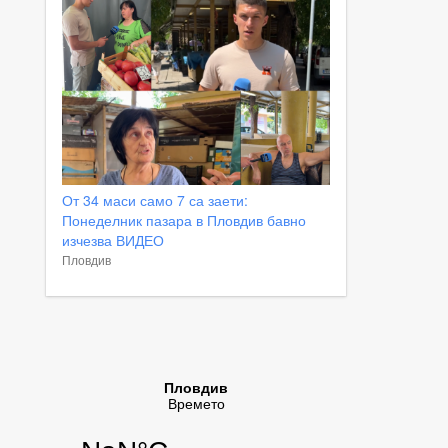
От 34 маси само 7 са заети:
Понеделник пазара в Пловдив бавно
изчезва ВИДЕО
Пловдив