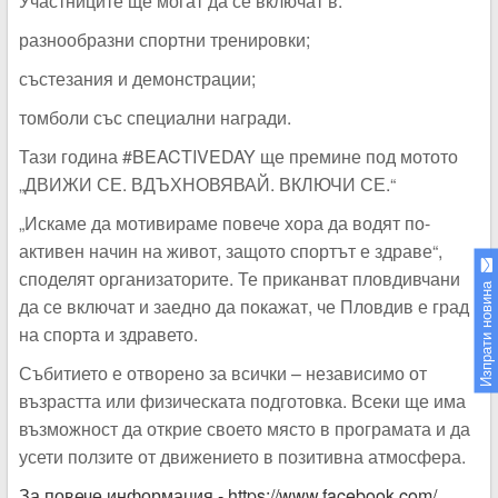
Участниците ще могат да се включат в:
разнообразни спортни тренировки;
състезания и демонстрации;
томболи със специални награди.
Тази година #BEACTIVEDAY ще премине под мотото
„ДВИЖИ СЕ. ВДЪХНОВЯВАЙ. ВКЛЮЧИ СЕ.“
„Искаме да мотивираме повече хора да водят по-
активен начин на живот, защото спортът е здраве“,
споделят организаторите. Те приканват пловдивчани
Изпрати новина
да се включат и заедно да покажат, че Пловдив е град
на спорта и здравето.
Събитието е отворено за всички – независимо от
възрастта или физическата подготовка. Всеки ще има
възможност да открие своето място в програмата и да
усети ползите от движението в позитивна атмосфера.
За повече информация - https://www.facebook.com/