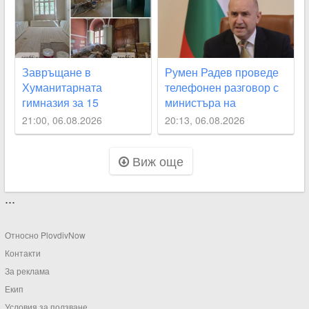
Завръщане в
Румен Радев проведе
Хуманитарната
телефонен разговор с
гимназия за 15
министъра на
септември – реален
външните работи на
21:00, 06.08.2026
20:13, 06.08.2026
срок или мисия
Великобритания Ед
невъзможна ВИДЕО
Милибанд
Виж още
...
Относно PlovdivNow
Контакти
За реклама
Екип
Условия за ползване