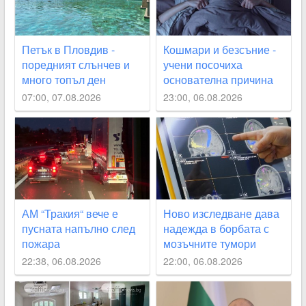
Петък в Пловдив -
Кошмари и безсъние -
поредният слънчев и
учени посочиха
много топъл ден
основателна причина
07:00, 07.08.2026
23:00, 06.08.2026
АМ “Тракия“ вече е
Ново изследване дава
пусната напълно след
надежда в борбата с
пожара
мозъчните тумори
22:38, 06.08.2026
22:00, 06.08.2026