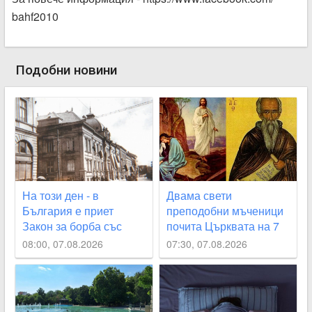
bahf2010
Подобни новини
На този ден - в
Двама свети
България е приет
преподобни мъченици
Закон за борба със
почита Църквата на 7
скъпотията
август
08:00, 07.08.2026
07:30, 07.08.2026