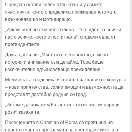
Срещата остави силен отпечатък и у самите
участнички, които определиха преживяването като
вдъхновяващо и мотивиращо.
„Изключително съм впечатлена – тя е идол за всички
нас с всичко, което е постигнала“, сподели една от
претендентките.
Друга допълни: „Мястото е невероятно, с много
история и внимание към детайла. Това беше
изключително вдъхновяващо преживяване.“
Момичетата споделиха и своите очаквания от конкурса
– нови приятелства, силни емоции и възможността да
представят достойно родния си град.
„Искаме да покажем Казанлък като истински царици
рози“, казаха те.
Посещението в Christian of Roma се превърна не
просто в част от програмата на претендентките, а в