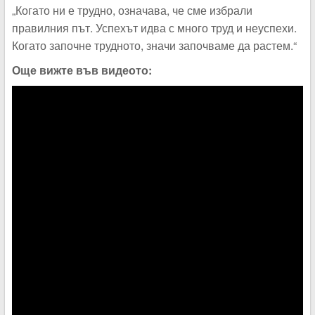
„Когато ни е трудно, означава, че сме избрали
правилния път. Успехът идва с много труд и неуспехи.
Когато започне трудното, значи започваме да растем.“
Още вижте във видеото: