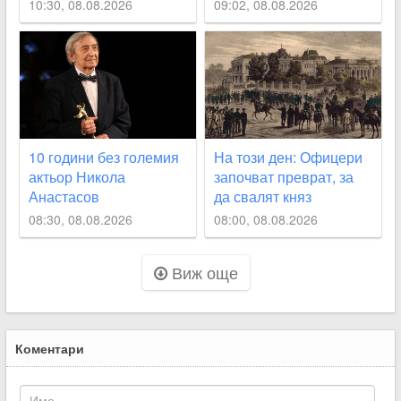
магичната дата 8.08
Пловдив споделяли
10:30, 08.08.2026
09:02, 08.08.2026
призиви с насилие в
социалните мрежи
СНИМКИ
10 години без големия
На този ден: Офицери
актьор Никола
започват преврат, за
Анастасов
да свалят княз
Александър I
08:30, 08.08.2026
08:00, 08.08.2026
Батенберг
Виж още
Коментари