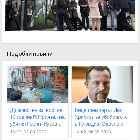
Подобни новини
„Доживотен затвор, не
Вицепремиерът Иво
10 години!“: Приятел на
Христов за убийството
убития Георги Кузев с
в Пловдив: Опасно е
призив за промяна в
да наричаме деца
16:00, 08.08.2026
14:02, 08.08.2026
закона
малолетните садисти