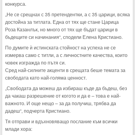
конкурса.
„Не се срещнах с 35 претендентки, а с 35 царици, всяка
достойна за титлата. Една от тях ще стане Царица
Роза Казанлък, но много от тях ще бъдат царици в
бъдещите си начинания“, сподели Елена Кристиано.
По думите ѝ истинската стойност на успеха не се
измерва само с титли, а с личностните качества, които
човек изгражда по пътя си.
Сред най-силните акценти в срещата беше темата за
свободата като най-голяма ценност.
„Свободата да можеш да избираш къде да бъдеш, без
да чакаш разрешение от когото и да е – това е най-
важното. И още нещо – за да получиш, трябва да
дадеш“, подчерта Кристиано.
Тя отправи и вдъхновяващо послание към всички
млади хора: