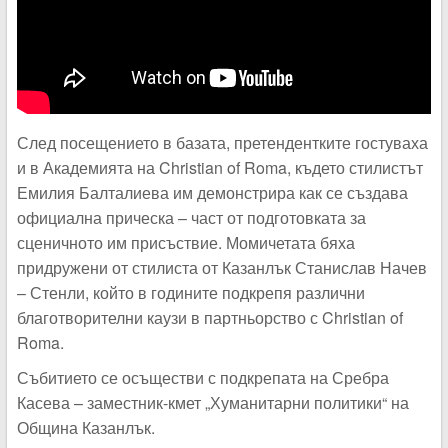
След посещението в базата, претендентките гостуваха
и в Академията на Christian of Roma, където стилистът
Емилия Балталиева им демонстрира как се създава
официална прическа – част от подготовката за
сценичното им присъствие. Момичетата бяха
придружени от стилиста от Казанлък Станислав Начев
– Стенли, който в годините подкрепя различни
благотворителни каузи в партньорство с Christian of
Roma.
Събитието се осъществи с подкрепата на Сребра
Касева – заместник-кмет „Хуманитарни политики“ на
Община Казанлък.