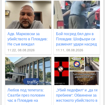
Адв. Марковски за
Бой посред бял ден в
убийството в Пловдив:
Пловдив: Шофьори си
Не съм виждал
разменят удари насред
подобна жестокост от
оживено кръстовище
11:22, 08.08.2026
11:11, 08.08.2026
непълнолетни, 12
ВИДЕО
години са твърде малко
Любов под тепетата:
„Убий педофил“ и „да ги
Сватби през половин
пребием“: Обвинени за
час в Пловдив на
жестокото убийството в