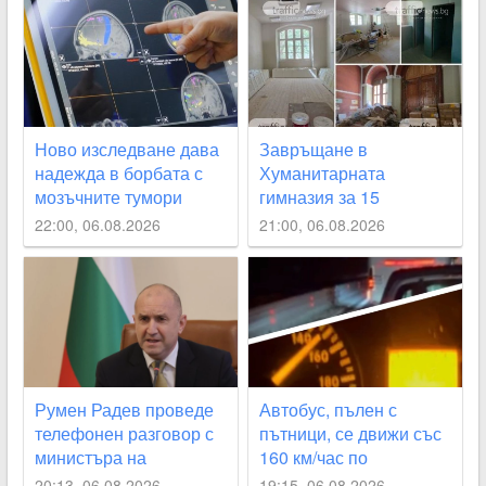
Ново изследване дава
Завръщане в
надежда в борбата с
Хуманитарната
мозъчните тумори
гимназия за 15
септември – реален
22:00, 06.08.2026
21:00, 06.08.2026
срок или мисия
невъзможна ВИДЕО
Румен Радев проведе
Автобус, пълен с
телефонен разговор с
пътници, се движи със
министъра на
160 км/час по
външните работи на
магистралата
20:13, 06.08.2026
19:15, 06.08.2026