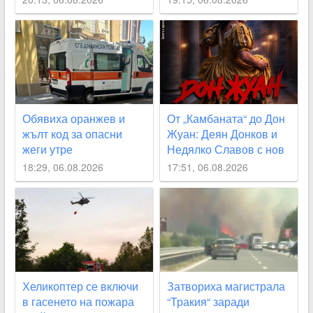
Великобритания Ед
Милибанд
Обявиха оранжев и
От „Камбаната“ до Дон
жълт код за опасни
Жуан: Деян Донков и
жеги утре
Недялко Славов с нов
съвместен проект в
18:29, 06.08.2026
17:51, 06.08.2026
Пловдив
Хеликоптер се включи
Затвориха магистрала
в гасенето на пожара
“Тракия“ заради