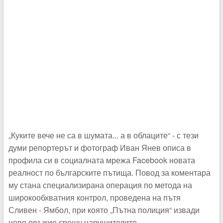
„Куките вече не са в шумата... а в облаците“ - с тези
думи репортерът и фотограф Иван Янев описа в
профила си в социалната мрежа Facebook новата
реалност по българските пътища. Повод за коментара
му стана специализирана операция по метода на
широкообхватния контрол, проведена на пътя
Сливен - Ямбол, при която „Пътна полиция“ извади
ново оръжие срещу нарушителите -