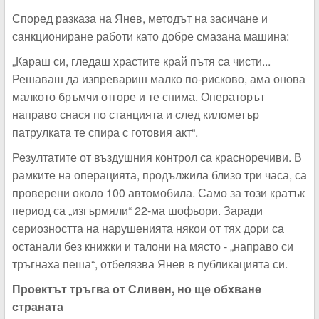
Според разказа на Янев, методът на засичане и
санкциониране работи като добре смазана машина:
„Караш си, гледаш храстите край пътя са чисти...
Решаваш да изпревариш малко по-рисково, ама онова
малкото бръмчи отгоре и те снима. Операторът
направо снася по станцията и след километър
патрулката те спира с готовия акт“.
Резултатите от въздушния контрол са красноречиви. В
рамките на операцията, продължила близо три часа, са
проверени около 100 автомобила. Само за този кратък
период са „изгърмяли“ 22-ма шофьори. Заради
сериозността на нарушенията някои от тях дори са
останали без книжки и талони на място - „направо си
тръгнаха пеша“, отбелязва Янев в публикацията си.
Проектът тръгва от Сливен, но ще обхване
страната