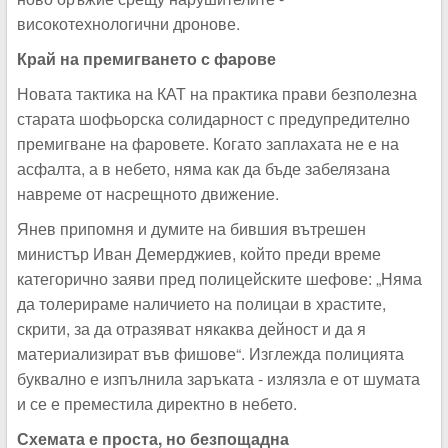
високотехнологични дронове.
Край на премигването с фарове
Новата тактика на КАТ на практика прави безполезна
старата шофьорска солидарност с предупредително
премигване на фаровете. Когато заплахата не е на
асфалта, а в небето, няма как да бъде забелязана
навреме от насрещното движение.
Янев припомня и думите на бившия вътрешен
министър Иван Демерджиев, който преди време
категорично заяви пред полицейските шефове: „Няма
да толерираме наличието на полицаи в храстите,
скрити, за да отразяват някаква дейност и да я
материализират във фишове“. Изглежда полицията
буквално е изпълнила заръката - излязла е от шумата
и се е преместила директно в небето.
Схемата е проста, но безпощадна