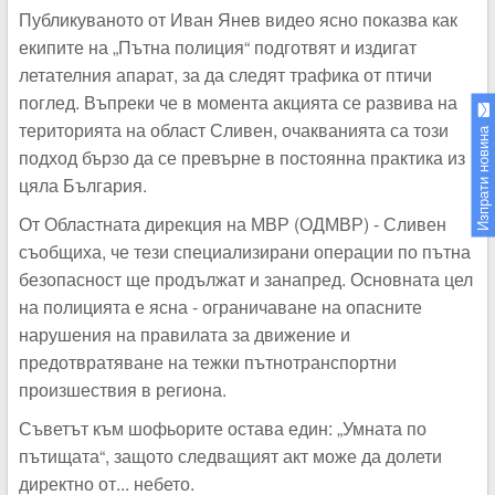
Публикуваното от Иван Янев видео ясно показва как
екипите на „Пътна полиция“ подготвят и издигат
летателния апарат, за да следят трафика от птичи
поглед. Въпреки че в момента акцията се развива на
територията на област Сливен, очакванията са този
Изпрати новина
подход бързо да се превърне в постоянна практика из
цяла България.
От Областната дирекция на МВР (ОДМВР) - Сливен
съобщиха, че тези специализирани операции по пътна
безопасност ще продължат и занапред. Основната цел
на полицията е ясна - ограничаване на опасните
нарушения на правилата за движение и
предотвратяване на тежки пътнотранспортни
произшествия в региона.
Съветът към шофьорите остава един: „Умната по
пътищата“, защото следващият акт може да долети
директно от... небето.