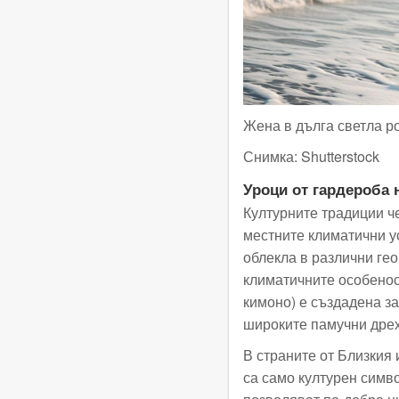
Жена в дълга светла р
Снимка:
Shutterstock
Уроци от гардероба 
Културните традиции ч
местните климатични у
облекла в различни гео
климатичните особенос
кимоно) е създадена за
широките памучни дрех
В страните от Близкия 
са само културен симво