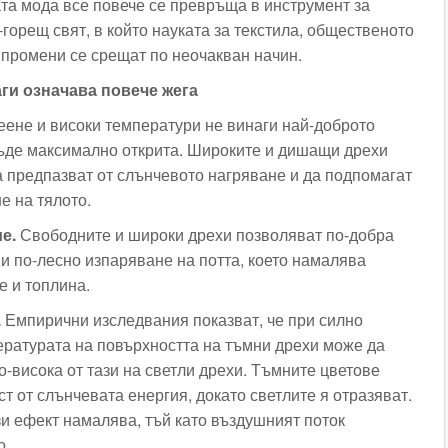
ата мода все повече се превръща в инструмент за
горещ свят, в който науката за текстила, общественото
 промени се срещат по неочакван начин.
ги означава повече жега
еене и високи температури не винаги най-доброто
ъде максимално открита. Широките и дишащи дрехи
 предпазват от слънчевото нагряване и да подпомагат
е на тялото.
е.
Свободните и широки дрехи позволяват по-добра
 и по-лесно изпаряване на потта, което намалява
е и топлина.
.
Емпирични изследвания показват, че при силно
ературата на повърхността на тъмни дрехи може да
о-висока от тази на светли дрехи. Тъмните цветове
т от слънчевата енергия, докато светлите я отразяват.
зи ефект намалява, тъй като въздушният поток
о.