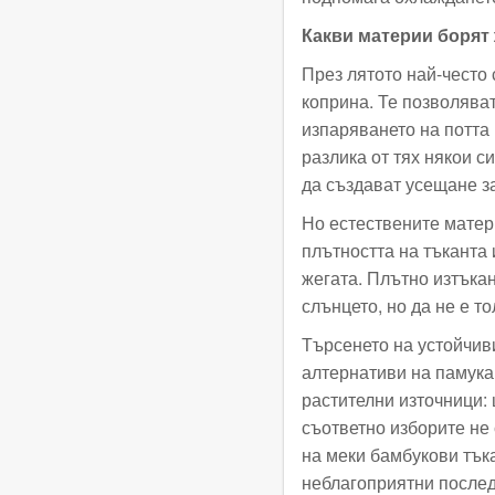
Какви материи борят 
През лятото най-често 
коприна. Те позволява
изпаряването на потта 
разлика от тях някои с
да създават усещане з
Но естествените матери
плътността на тъканта 
жегата. Плътно изтъка
слънцето, но да не е т
Търсенето на устойчив
алтернативи на памука:
растителни източници: 
съответно изборите не 
на меки бамбукови тък
неблагоприятни послед