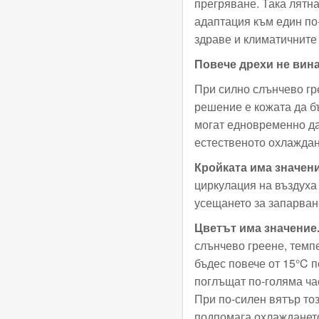
прегряване. Така лятн
адаптация към един по-
здраве и климатичните
Повече дрехи не вина
При силно слънчево гр
решение е кожата да б
могат едновременно да
естественото охлаждан
Кройката има значени
циркулация на въздуха
усещането за запарван
Цветът има значение
слънчево греене, темп
бъдес повече от 15°
C
п
поглъщат по-голяма час
При по-силен вятър то
подпомага охлажданет