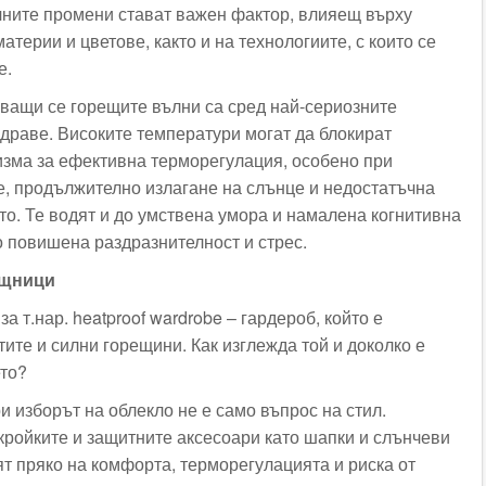
чните промени стават важен фактор, влияещ върху
атерии и цветове, както и на технологиите, с които се
е.
ващи се горещите вълни са сред най-сериозните
здраве. Високите температури могат да блокират
изма за ефективна терморегулация, особено при
, продължително излагане на слънце и недостатъчна
то. Те водят и до умствена умора и намалена когнитивна
о повишена раздразнителност и стрес.
ещници
за т.нар. heatproof wardrobe – гардероб, който е
тите и силни горещини. Как изглежда той и доколко е
то?
 изборът на облекло не е само въпрос на стил.
 кройките и защитните аксесоари като шапки и слънчеви
ят пряко на комфорта, терморегулацията и риска от