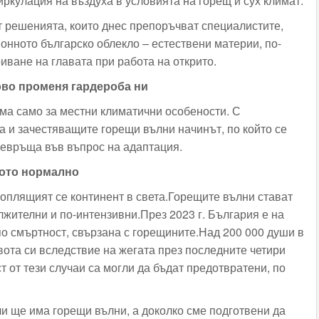
ркулация на въздуха в условията на горещ и сух климат.
от решенията, които днес препоръчват специалистите,
онното българско облекло – естествени материи, по-
иване на главата при работа на открито.
ово променя гардероба ни
ума само за местни климатични особености. С
а и зачестяващите горещи вълни начинът, по който се
ревръща във въпрос на адаптация.
вото нормално
топлящият се континент в света.Горещите вълни стават
лжителни и по-интензивни.През 2023 г. България е на
по смъртност, свързана с горещините.Над 200 000 души в
вота си вследствие на жегата през последните четири
ст от тези случаи са могли да бъдат предотвратени, по
ли ще има горещи вълни, а доколко сме подготвени да