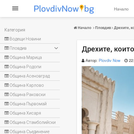
Начало
Начало
Пловдив
Дрехите, к
Категория
Водещи Новини
Дрехите, коит
Пловдив
Община Марица
Автор:
Plovdiv Now
22
Община Родопи
Община Асеновград
Община Карлово
Община Раковски
Община Първомай
Община Хисаря
Община Стамболийски
Община Съединение