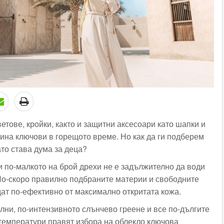
етове, кройки, както и защитни аксесоари като шапки и
ина ключови в горещото време. Но как да ги подберем
то става дума за деца?
 по-малкото на брой дрехи не е задължително да води
По-скоро правилно подбраните материи и свободните
дат по-ефективно от максимално откритата кожа.
лни, по-интензивното слънчево греене и все по-дългите
температури правят избора на облекло ключова