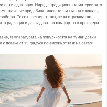
омфорт и адаптация. Наред с традиционните материи като
олямо значение придобиват иновативни тъкани с дишащи,
ойства. Те се проектират така, че да отразяват по-
вата радиация и да създават по-комфортна и прохладна
еене, температурата на повърхността на тъмни дрехи
 с повече от 15 градуса по-висока от тази на светли