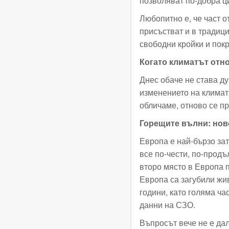
позволяват по-добра ци
Любопитно е, че част 
присъстват и в традици
свободни кройки и покр
Когато климатът отн
Днес обаче не става д
изменението на климат
обличаме, отново се п
Горещите вълни: но
Европа е най-бързо за
все по-чести, по-продъ
второ място в Европа 
Европа са загубили жи
години, като голяма ча
данни на СЗО.
Въпросът вече не е да