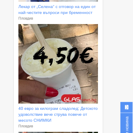
Лекар от „Селена“ с отговор на един от
най-честите въпроси при бременност
Пловдив
40 евро за килограм сладолед: Детското
удоволствие вече струва повече от
Изпрати новина
месото СНИМКИ
Пловдив