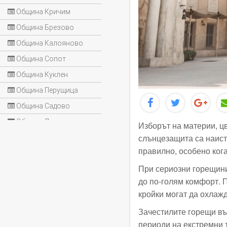
Община Кричим
Община Брезово
Община Калояново
Община Сопот
Община Куклен
Община Перущица
Община Садово
Община Лъки
Изборът на материи, цв
слънцезащита са наист
правилно, особено кога
При сериозни горещини
до по-голям комфорт. 
кройки могат да охлаж
Зачестилите горещи въ
периоди на екстремни 