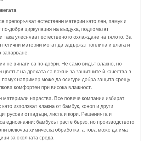
жегата
се препоръчват естествени материи като лен, памук и
т по-добра циркулация на въздуха, подпомагат
и така улесняват естественото охлаждане на тялото. За
интетични материи могат да задържат топлина и влага и
а запарване.
и не винаги са по-добри. Не само видът влакно, но
и цветът на дрехата са важни за защитните ѝ качества в
н памук например може да осигури добра защита срещу
олкова комфортен при висока влажност.
и материали нараства. Все повече компании избират
 като използват влакна от бамбук, коноп и други
цитрусови отпадъци, листа и кори. Решенията и
са еднозначни: бамбукът расте бързо, но производството
ани включва химическа обработка, а това може да има
ици за околната среда.