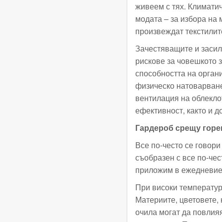
живеем с тях. Климати
модата – за избора на м
произвеждат текстилит
Зачестяващите и засил
рискове за човешкото 
способността на орган
физическо натоварване
вентилация на облекло
ефективност, както и д
Гардероб срещу гор
Все по-често се говори 
съобразен с все по-чес
приложим в ежедневие
При високи температури
Материите, цветовете,
очила могат да повлия