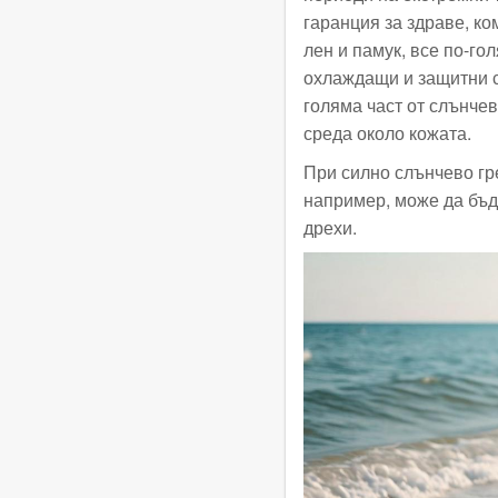
гаранция за здраве, к
лен и памук, все по-г
охлаждащи и защитни св
голяма част от слънче
среда около кожата.
При силно слънчево гр
например, може да бъде
дрехи.