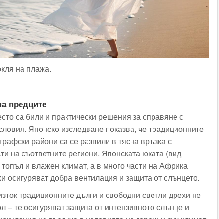
окля на плажа.
на предците
есто са били и практически решения за справяне с
словия. Японско изследване показва, че традиционните
графски райони са се развили в тясна връзка с
ти на съответните региони. Японската юката (вид
 топъл и влажен климат, а в много части на Африка
и осигуряват добра вентилация и защита от слънцето.
изток традиционните дълги и свободни светли дрехи не
л – те осигуряват защита от интензивното слънце и