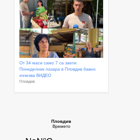
От 34 маси само 7 са заети:
Понеделник пазара в Пловдив бавно
изчезва ВИДЕО
Пловдив