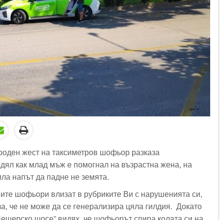
роден жест на таксиметров шофьор разказа
идял как млад мъж е помогнал на възрастна жена, на
ла напът да падне не земята.
ите шофьори влизат в рубриките Ви с нарушенията си,
а, че не може да се генерализира цяла гилдия. Докато
„Пещерско шосе” видях, че шофьорът спира колата си на