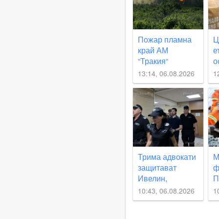
Пожар пламна
Ц
край АМ
е
“Тракия“
о
е
13:14, 06.08.2026
1
Трима адвокати
М
защитават
ф
Ивелин,
П
обвинен в
о
10:43, 06.08.2026
1
убийството на
и
жена в
д