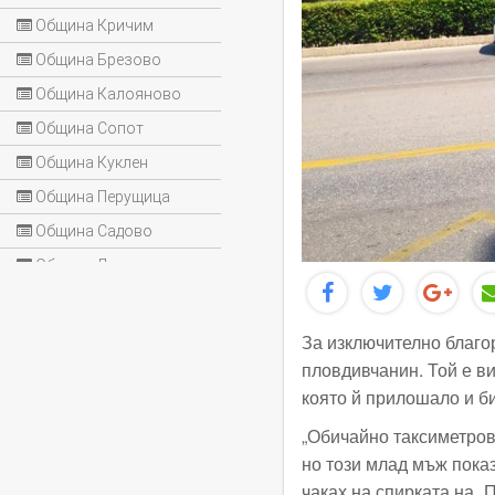
Община Кричим
Община Брезово
Община Калояново
Община Сопот
Община Куклен
Община Перущица
Община Садово
Община Лъки
За изключително благо
пловдивчанин. Той е в
която й прилошало и би
„Обичайно таксиметров
но този млад мъж показ
чаках на спирката на 