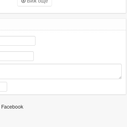
Виж още
отографии
Кричим
 Facebook