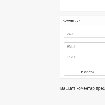
Първомай
ф
Коментари
Вашият коментар през