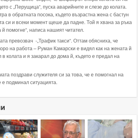
то с „Перущица”, пуска аварийните и слезе до колата.
тра в обратната посока, където възрастна жена с бастун
а си и всеки момент щеше да падне. Той я хвана за ръка
да й помогне”, написа нашият читател.
ата превозвач -„Трафик такси”. Оттам обясниха, че
оро на работа – Руман Камарски е видял как на жената й
 в колата и я закарал до дома й, където е предал на
ата поздрави служителя си за това, че е помогнал на
е е подминал ситуацията.
ни