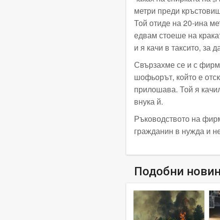
метри преди кръстовище
Той отиде на 20-ина ме
едвам стоеше на кракат
и я качи в таксито, за 
Свързахме се и с фирм
шофьорът, който е отск
прилошава. Той я качил
внука й.
Ръководството на фирм
гражданин в нужда и н
Подобни нови