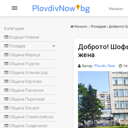
Начало
Начало
Пловдив
Доброто! Ш
Категория
Водещи Новини
Доброто! Шофь
Пловдив
жена
Община Марица
Община Родопи
Автор:
Plovdiv Now
14
Община Асеновград
Община Карлово
Община Раковски
Община Първомай
Община Хисаря
Община Стамболийски
Община Съединение