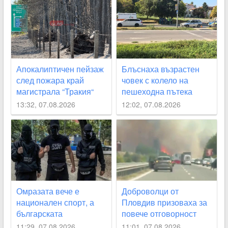
на световния Edinburgh
Festival Fringe
Апокалиптичен пейзаж
Блъснаха възрастен
след пожара край
човек с колело на
магистрала “Тракия“
пешеходна пътека
13:32, 07.08.2026
12:02, 07.08.2026
Омразата вече е
Доброволци от
национален спорт, а
Пловдив призоваха за
българската
повече отговорност
толерантност - мит
след пожара край АМ
11:29, 07.08.2026
11:01, 07.08.2026