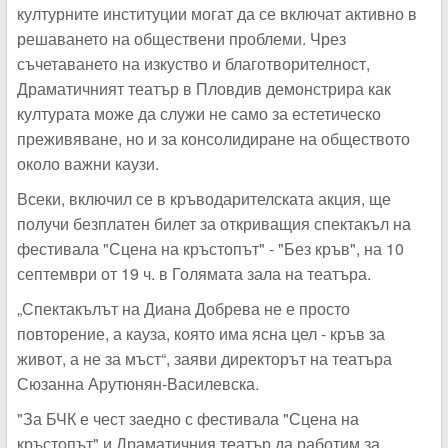
културните институции могат да се включат активно в
решаването на обществени проблеми. Чрез
съчетаването на изкуство и благотворителност,
Драматичният театър в Пловдив демонстрира как
културата може да служи не само за естетическо
преживяване, но и за консолидиране на обществото
около важни каузи.
Всеки, включил се в кръводарителската акция, ще
получи безплатен билет за откриващия спектакъл на
фестивала "Сцена на кръстопът" - "Без кръв", на 10
септември от 19 ч. в Голямата зала на театъра.
„Спектакълът на Диана Добрева не е просто
повторение, а кауза, която има ясна цел - кръв за
живот, а не за мъст“, заяви директорът на театъра
Сюзанна Арутюнян-Василевска.
"За БЧК е чест заедно с фестивала "Сцена на
кръстопът" и Драматичния театър да работим за