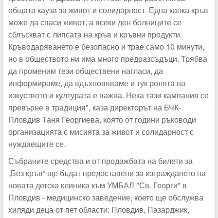
общата кауза за живот и солидарност. Една капка кръв
може да спаси живот, а всеки ден болниците се
сблъскват с липсата на кръв и кръвни продукти.
Кръводаряването е безопасно и трае само 10 минути,
но в обществото ни има много предразсъдъци. Трябва
да променим тези обществени нагласи, да
информираме, да вдъхновяваме и тук ролята на
изкуството и културата е важна. Нека тази кампания се
превърне в традиция", каза директорът на БЧК-
Пловдив Таня Георгиева, която от години ръководи
организацията с мисията за живот и солидарност с
нуждаещите се.
Събраните средства и от продажбата на билети за
„Без кръв“ ще бъдат предоставени за изграждането на
новата детска клиника към УМБАЛ "Св. Георги" в
Пловдив - медицинско заведение, което ще обслужва
хиляди деца от пет области: Пловдив, Пазарджик,