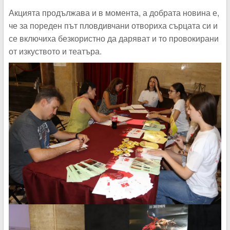
Акцията продължава и в момента, а добрата новина е,
че за пореден път пловдивчани отвориха сърцата си и
се включиха безкористно да даряват и то провокирани
от изкуството и театъра.