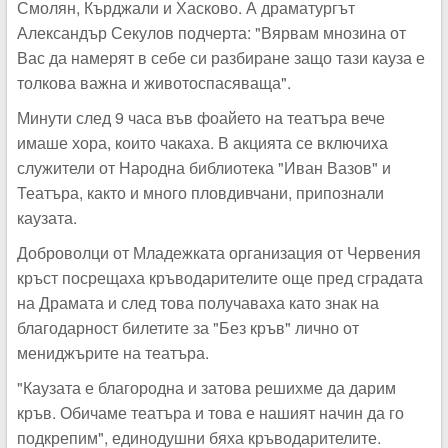
Смолян, Кърджали и Хасково. А драматургът
Александър Секулов подчерта: "Вярвам мнозина от
Вас да намерят в себе си разбиране защо тази кауза е
толкова важна и животоспасяваща".
Минути след 9 часа във фоайето на театъра вече
имаше хора, които чакаха. В акцията се включиха
служители от Народна библиотека "Иван Вазов" и
Театъра, както и много пловдивчани, припознали
каузата.
Доброволци от Младежката организация от Червения
кръст посрещаха кръводарителите още пред сградата
на Драмата и след това получаваха като знак на
благодарност билетите за "Без кръв" лично от
мениджърите на театъра.
"Каузата е благородна и затова решихме да дарим
кръв. Обичаме театъра и това е нашият начин да го
подкрепим", единодушни бяха кръводарителите.