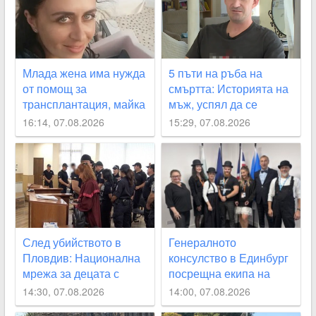
Млада жена има нужда
5 пъти на ръба на
от помощ за
смъртта: Историята на
трансплантация, майка
мъж, успял да се
й ще й бъде донор
измъкне от фентанила
16:14, 07.08.2026
15:29, 07.08.2026
След убийството в
Генералното
Пловдив: Национална
консулство в Единбург
мрежа за децата с
посрещна екипа на
остро предупреждение
Театър „Хенд“ преди
14:30, 07.08.2026
14:00, 07.08.2026
към институциите
историческия им дебют