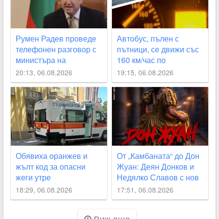
Румен Радев проведе
Автобус, пълен с
телефонен разговор с
пътници, се движи със
министъра на
160 км/час по
външните работи на
магистралата
20:13, 06.08.2026
19:15, 06.08.2026
Великобритания Ед
Милибанд
Обявиха оранжев и
От „Камбаната“ до Дон
жълт код за опасни
Жуан: Деян Донков и
жеги утре
Недялко Славов с нов
съвместен проект в
18:29, 06.08.2026
17:51, 06.08.2026
Пловдив
Виж още