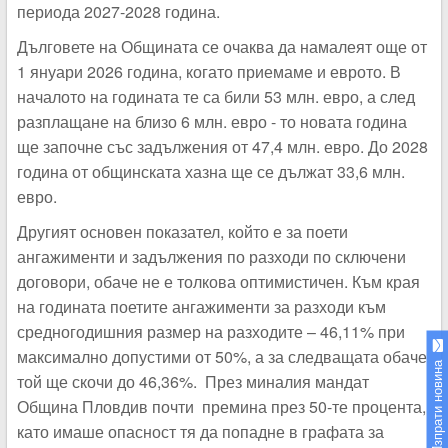
периода 2027-2028 година.
Дълговете на Общината се очаква да намалеят още от
1 януари 2026 година, когато приемаме и еврото. В
началото на годината те са били 53 млн. евро, а след
разплащане на близо 6 млн. евро - то новата година
ще започне със задължения от 47,4 млн. евро. До 2028
година от общинската хазна ще се дължат 33,6 млн.
евро.
Другият основен показател, който е за поети
ангажименти и задължения по разходи по сключени
договори, обаче не е толкова оптимистичен. Към края
на годината поетите ангажименти за разходи към
средногодишния размер на разходите – 46,11% при
максимално допустими от 50%, а за следващата обаче
Изпрати новина
той ще скочи до 46,36%. През миналия мандат
Община Пловдив почти премина през 50-те процента,
като имаше опасност тя да попадне в графата за