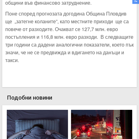
общини във финансово затруднение.
Поне според прогнозата догодина Община Пловдив
ще „затегне коланите”, като местните приходи ще са
повече от разходите. Очакват се 127,7 млн. евро
постъпления и 116,8 млн. евро разходи. В следващите
три години са дадени аналогични показатели, което пък
значи, че не се предвижда и вдигането на данъци и
такси.
Подобни новини