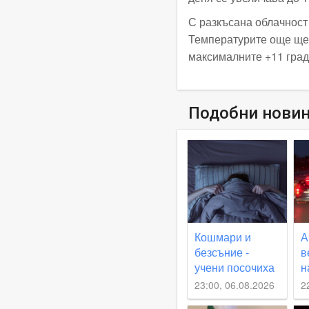
С разкъсана облачност
Температурите още ще 
максималните +11 граду
Подобни нови
Кошмари и
А
безсъние -
в
учени посочиха
н
основателна
п
23:00, 06.08.2026
2
причина