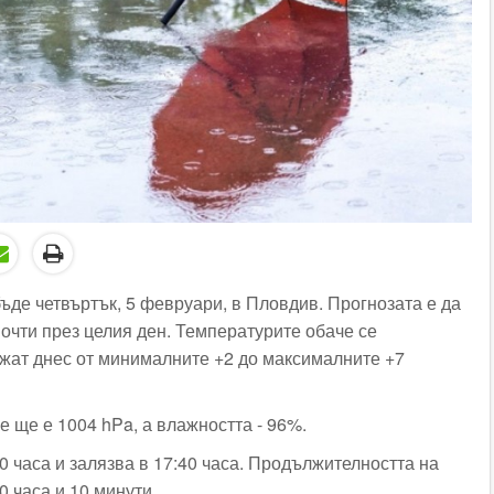
ъде четвъртък, 5 февруари, в Пловдив. Прогнозата е да
очти през целия ден. Температурите обаче се
жат днес от минималните +2 до максималните +7
е ще е 1004
hPa
, а влажността - 96%.
0 часа и залязва в 17:40 часа. Продължителността на
0 часа и 10 минути.