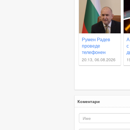
Румен Радев
А
проведе
с
телефонен
д
разговор с
к
20:13, 06.08.2026
1
министъра на
м
външните
работи на
Великобритания
Ед Милибанд
Коментари