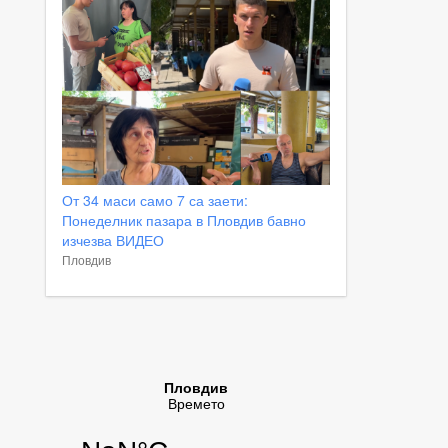
От 34 маси само 7 са заети:
Понеделник пазара в Пловдив бавно
изчезва ВИДЕО
Пловдив