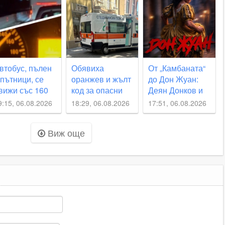
тумори
мисия
невъзможна
ВИДЕО
втобус, пълен
Обявиха
От „Камбаната“
 пътници, се
оранжев и жълт
до Дон Жуан:
вижи със 160
код за опасни
Деян Донков и
м/час по
жеги утре
Недялко
9:15, 06.08.2026
18:29, 06.08.2026
17:51, 06.08.2026
агистралата
Славов с нов
съвместен
Виж още
проект в
Пловдив