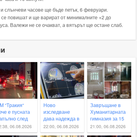
 и слънчеви часове ще бъде петък, 6 февруари.
се повишат и ще варират от минималните +2 до
са. Валежи не се очакват, а вятърът ще остане слаб.
ни
М “Тракия“
Ново
Завръщане в
ече е пусната
изследване
Хуманитарната
апълно след
дава надежда в
гимназия за 15
ожара
борбата с
септември –
2:38, 06.08.2026
22:00, 06.08.2026
21:00, 06.08.2026
мозъчните
реален срок или