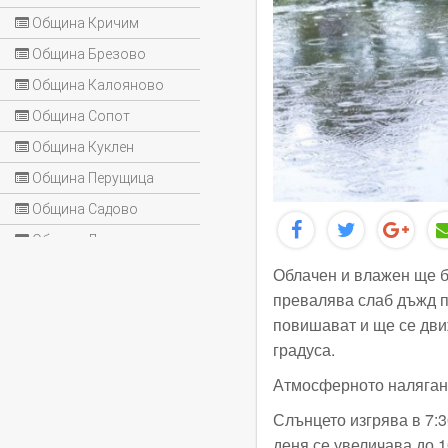
Община Кричим
Община Брезово
Община Калояново
Община Сопот
Община Куклен
Община Перущица
Община Садово
Община Лъки
Облачен и влажен ще б
превалява слаб дъжд п
повишават и ще се дви
градуса.
Атмосферното наляган
Слънцето изгрява в 7:3
деня се увеличава до 1