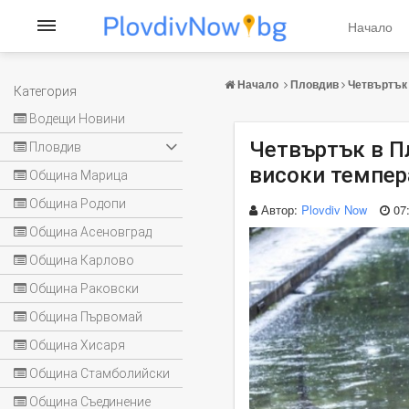
Начало
Начало
Пловдив
Четвъртък 
Категория
Водещи Новини
Четвъртък в Пл
Пловдив
високи темпер
Община Марица
Община Родопи
Автор:
Plovdiv Now
07
Община Асеновград
Община Карлово
Община Раковски
Община Първомай
Община Хисаря
Община Стамболийски
Община Съединение