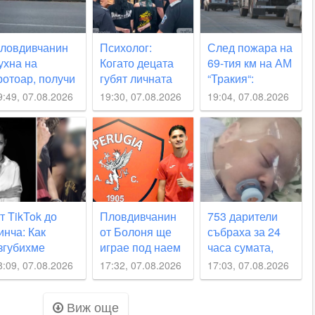
ловдивчанин
Психолог:
След пожара на
ухна на
Когато децата
69-тия км на АМ
ротоар, получи
губят личната
“Тракия“:
езаменима
си отговорност,
Образуваха
9:49, 07.08.2026
19:30, 07.08.2026
19:04, 07.08.2026
омощ
те започват да
досъдебно
действат като
производство
глутница
т TikTok до
Пловдивчанин
753 дарители
инча: Как
от Болоня ще
събраха за 24
згубихме
играе под наем
часа сумата,
ецата си?
в Перуджа
необходима за
8:09, 07.08.2026
17:32, 07.08.2026
17:03, 07.08.2026
мъничкия Пепи
Виж още