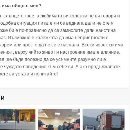
а има общо с мен?
, слънцето грее, а любимата ви колежка не ви говори и
одобна ситуация питате ли се веднага дали не сте я
оже би е по-правилно да се замислите дали наистина
вас. Възможно е колежката да има неприятности с
 корем или просто да не се е наспала. Всеки човек си има
веният, върху чийто живот и настроение имате влияние,
ая ще бъде полезно да се усъмните разумно ли е
е чуждото поведение към себе си. А ако продължавате
рете си устата и попитайте!
ни