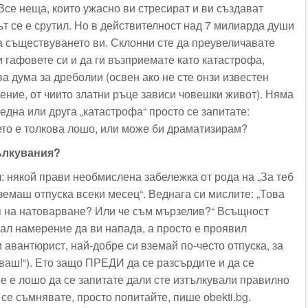
 Все неща, които ужасно ви стресират и ви създават
т се е срутил. Но в действителност над 7 милиарда души
а съществуването ви. Склонни сте да преувеличавате
 гафовете си и да ги възприемате като катастрофа,
а дума за дреболии (освен ако не сте онзи известен
ение, от чиито златни ръце зависи човешки живот). Няма
 една или друга „катастрофа“ просто се запитате:
то е толкова лошо, или може би драматизирам?
тълкувания?
: някой прави необмислена забележка от рода на „За теб
земаш отпуска всеки месец“. Веднага си мислите: „Това
ся на натоварване? Или че съм мързелив?“ Всъщност
мал намерение да ви напада, а просто е проявил
и авантюрист, най-добре си вземай по-често отпуска, за
аш!“). Ето защо ПРЕДИ да се разсърдите и да се
е е лошо да се запитате дали сте изтълкували правилно
 се съмнявате, просто попитайте, пише obekti.bg.