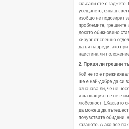
скъсали сте с гаджето.
усещането, сякаш светъ
изобщо не подозират з
проблемите, грешките и
докато обикновено став
хирург от спешно отдел
да ви навреди, ако при
наистина ли положение
2. Правя ли грешни 
Кой не го е преживявал
ще е най-добре да си в
означава ли, че не но
изказващият се не е и
любезност. („Какъвто с
да можеш да пътешеств
почувствате обидени, н
казаното. А ако все пак