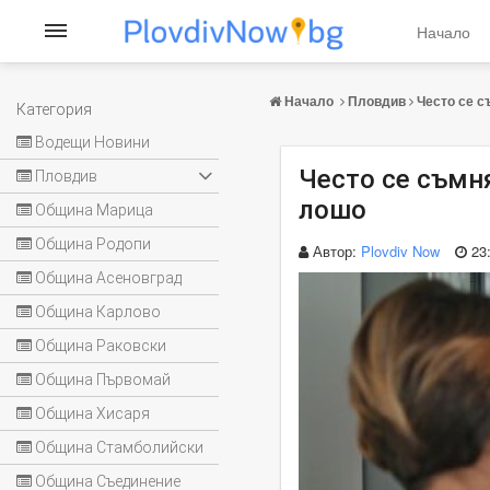
Начало
Начало
Пловдив
Често се с
Категория
Водещи Новини
Често се съмня
Пловдив
лошо
Община Марица
Община Родопи
Автор:
Plovdiv Now
23
Община Асеновград
Община Карлово
Община Раковски
Община Първомай
Община Хисаря
Община Стамболийски
Община Съединение