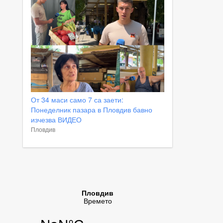
От 34 маси само 7 са заети:
Понеделник пазара в Пловдив бавно
изчезва ВИДЕО
Пловдив