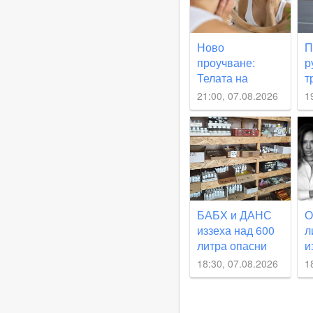
Ново
П
проучване:
р
Телата на
т
младите
н
21:00, 07.08.2026
1
стареят по-
п
бързо
БАБХ и ДАНС
О
иззеха над 600
л
литра опасни
и
препарати в
д
18:30, 07.08.2026
1
Пловдивско