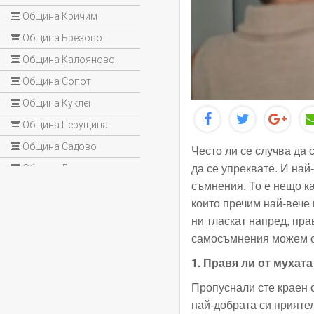
Община Кричим
Община Брезово
Община Калояново
Община Сопот
Община Куклен
Община Перущица
Община Садово
Често ли се случва да 
да се упреквате. И най
Община Лъки
съмнения. То е нещо к
които пречим най-вече 
ни тласкат напред, пра
самосъмнения можем с
1. Правя ли от мухат
Пропуснали сте краен 
най-добрата си приятел