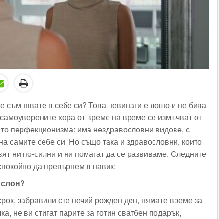
се съмнявате в себе си? Това невинаги е лошо и не бива
-самоуверените хора от време на време се измъчват от
ато перфекционизма: има нездравословни видове, с
на самите себе си. Но също така и здравословни, които
вят ни по-силни и ни помагат да се развиваме. Следните
покойно да превърнем в навик:
а слон?
срок, забравили сте нечий рожден ден, нямате време за
ка, не ви стигат парите за готин сватбен подарък,