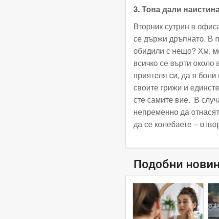
3. Това дали наистин
Вторник сутрин в офиса
се държи дръпнато. В п
обидили с нещо? Хм, м
всичко се върти около 
приятеля си, да я боли
своите грижи и единст
сте самите вие. В случ
непременно да отнасят
да се колебаете – отво
Подобни нови