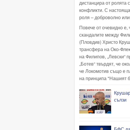
дистанцира от ролята 
конфликти. С настояща
роля – доброволно или
Повече от очевидно е, 
скандалите между Фили
(Пловдив) Христо Круша
трансфера на Око-Флек
на Филипов, „Левски“ п
„Ботев“ твърдят, че ок
че Локомотив също е п
на принципа "Нашият б
Крушар
сълзи
БФС да