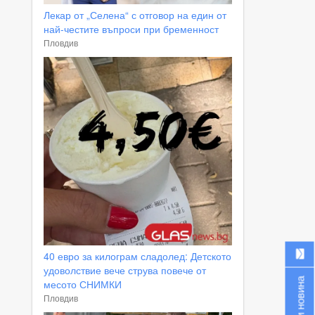
Лекар от „Селена“ с отговор на един от
най-честите въпроси при бременност
Пловдив
40 евро за килограм сладолед: Детското
удоволствие вече струва повече от
Изпрати новина
месото СНИМКИ
Пловдив