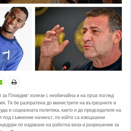
 за Пловдив“ излезе с необичайна и на пръв поглед
ия. Тя бе разпратена до министрите на вътрешните и
уда и социалната политика, както и до председателя на
я под съмнение начинът, по който са извършени
цедури по издаване на работна виза и разрешение за