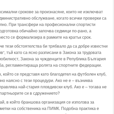
симални срокове за произнасяне, които не изключват
административно обслужване, когато всички проверки са
лно. При трансфери на професионални спортисти
подготовка обичайно започва седмици по-рано, а
есто се формализира в рамките на кратък срок.
че тези обстоятелства би трябвало да са добре известни
в“, тъй като са ясно разписани в Закона за трудовата
мобилност, Закона за чужденците в Република България
ба, регламентираща ролята на спортните федерации.
 който се представя като благодетел на футболен клуб,
но наясно с тези процедури. Ако не е – възниква
правлява най-стария пловдивски клуб. Ако е – тогава не
партньорите си в сдружението?
ай, в който браншова организация се използва за
сметки на собственика на ПИМК. Подобна практика е