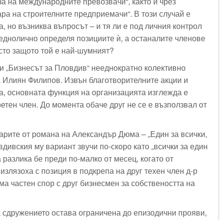
за на международните превозвачи“, както и чрез
ра на строителните предприемачи“. В този случай е
а, но възниква въпросът – и тя ли е под личния контрол
еднолично определя позициите ѝ, а останалите членове
осто защото той е най-шумният?
и „Бизнесът за Пловдив“ нееднократно колективно
а Илиян Филипов. Извън благотворителните акции и
а, основната функция на организацията изглежда е
етен член. До момента обаче друг не се е възползвал от
тарите от романа на Александър Дюма – „Един за всички,
овдивския му вариант звучи по-скоро като „всички за един
разлика бе преди по-малко от месец, когато от
излязоха с позиция в подкрепа на друг техен член д-р
ма частен спор с друг бизнесмен за собствеността на
 сдружението остава ограничена до епизодични прояви,