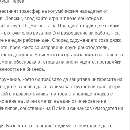
Хуан Переа.
вестният трансфер на колумбийския нападател от
в „Левски“, след който играчът вече дебютира в
 си клуб. От „Бизнесът за Пловдив“ твърдят, че всички
– включително виза тип D и разрешение за работа – са
те на един работен ден. Според сдружението това рязко
ете, пред които са изправени други работодатели,
трети държави. В писмото си организацията настоява за
исмена обосновка от страна на институциите, поставяйки
веността на бизнеса.
сдружение, което би трябвало да защитава интересите на
зведнъж започва да се занимава с футболни трансфери.
 кой е първоизточникът на това становище и каква е
истване на лични сметки на един от членовете на
Филипов, собственик на ПИМК и финансов благодетел на
и „Бизнесът за Пловдив“ видимо се опитваше да се