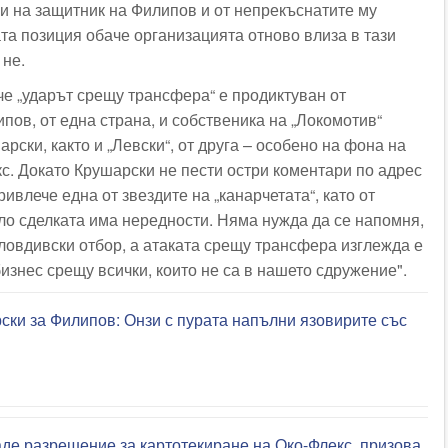
си на защитник на Филипов и от непрекъснатите му
та позиция обаче организацията отново влиза в тази
 не.
че „ударът срещу трансфера“ е продиктуван от
пов, от една страна, и собственика на „Локомотив“
рски, както и „Левски“, от друга – особено на фона на
с. Докато Крушарски не пести остри коментари по адрес
ривлече една от звездите на „канарчетата“, като от
оло сделката има нередности. Няма нужда да се напомня,
ловдивски отбор, а атаката срещу трансфера изглежда е
изнес срещу всички, които не са в нашето сдружение".
ски за Филипов: Онзи с пурата напълни язовирите със
де разрешение за картотекиране на Око-Флекс, призова