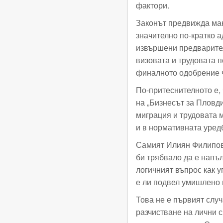
фактори.
Законът предвижда мак
значително по-кратко 
извършени предварите
визовата и трудовата 
финалното одобрение ч
По-притеснителното е, 
на „Бизнесът за Пловди
миграция и трудовата 
и в нормативната уред
Самият Илиян Филипов,
би трябвало да е напъл
логичният въпрос как у
е ли подвел умишлено 
Това не е първият случ
разчистване на лични 