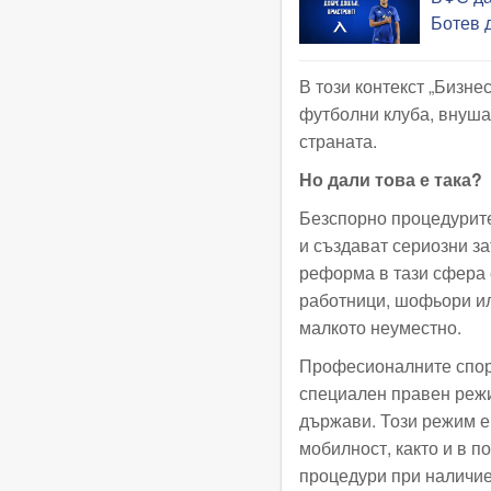
Ботев 
В този контекст „Бизне
футболни клуба, внуша
страната.
Но дали това е така?
Безспорно процедурите
и създават сериозни з
реформа в тази сфера 
работници, шофьори ил
малкото неуместно.
Професионалните спор
специален правен режим
държави. Този режим е
мобилност, както и в п
процедури при наличие