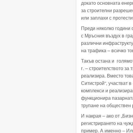
докато основната енерг
за строителни разреше
или заплахи с протести
Преди няколко години 
с Мръсния въздух в гра
различни инфраструкту
на трафика – всичко то
Такъв остана и голямо
г. – строителството за 
реализира. Вместо тов
Ситистрой“, участват в
комплекси и реализират
функционира пазарната
трупане на обществен р
И накрая – ако от „Биз
регистрирането на чуж
пример. А именно – Ил