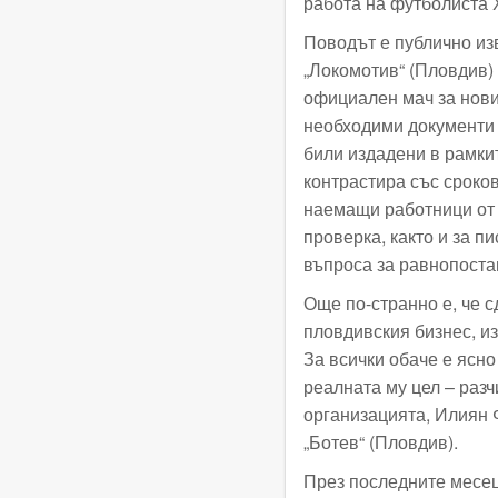
работа на футболиста 
Поводът е публично из
„Локомотив“ (Пловдив) 
официален мач за новия
необходими документи 
били издадени в рамки
контрастира със сроков
наемащи работници от 
проверка, както и за п
въпроса за равнопоста
Още по-странно е, че 
пловдивския бизнес, и
За всички обаче е ясно
реалната му цел – разч
организацията, Илиян 
„Ботев“ (Пловдив).
През последните месец