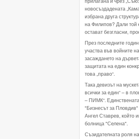
прилагана и чрез „Съю
новосъздадената „Кама
избрана друга структур
на Филипов? Дали той 
остават безгласни, пр
През последните годин
участва във войните н
засаждането на дървет
защитата на един конкр
това „право“.
Така девизът на муске
всички за един“ – в пл
– ПИМК“. Единствената 
"Бизнесът за Пловдив" 
Ангел Ставрев, който и
болница "Селена".
Съзидателната роля на