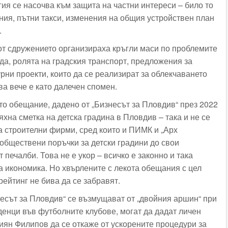
ия се насочва към защита на частни интереси – било то
ния, пътни такси, изменения на общия устройствен план
.
от сдружението организираха кръгли маси по проблемите
да, ролята на градския транспорт, предложения за
рни проекти, които да се реализират за облекчаването
ва вече е като далечен спомен.
то обещание, дадено от „Бизнесът за Пловдив“ през 2022
тяхна сметка на детска градина в Пловдив – така и не се
а строителни фирми, сред които и ПИМК и „Арх
 обществени поръчки за детски градини до свои
 печалби. Това не е укор – всичко е законно и така
 икономика. Но хвърлените с лекота обещания с цел
ейтинг не бива да се забравят.
несът за Пловдив“ се възмущават от „двойния аршин“ при
денци във футболните клубове, могат да дадат личен
иян Филипов да се откаже от ускорените процедури за