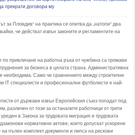
да прекрати договора му
сът за Пловдив“ на практика се опитва да „натопи“ два
вайки, че действат извън законите и регламентите на
 по привличане на работна ръка от чужбина са тромави
атруднения за бизнеса в цялата страна. Административна
е необходима. Само че сравнението между строителни
и IT специалисти и професионални футболисти е най-
тисти от държави извън Европейския съюз попадат под
, различен от този за останалите работници от трети
 уреден в Закона за трудовата миграция и трудовата
одзаконови нормативни актове, които допускат ускорени
 на пълен комплект документи и липса на рискови