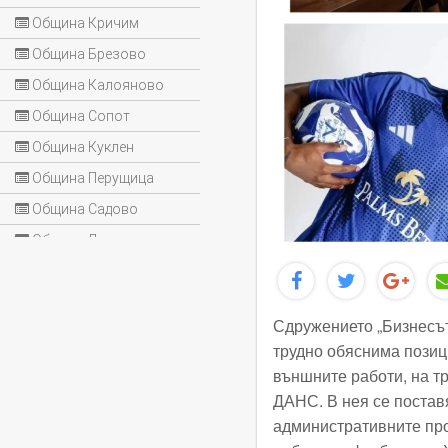
Община Кричим
Община Брезово
Община Калояново
Община Сопот
Община Куклен
Община Перущица
Община Садово
Община Лъки
Сдружението „Бизнесът
трудно обяснима позиц
външните работи, на тр
ДАНС. В нея се постав
административните про