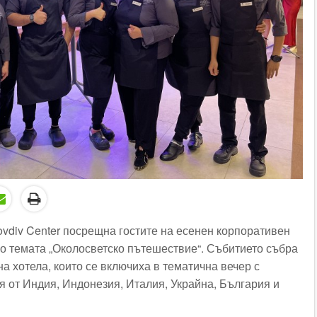
lovdiv Center посрещна гостите на есенен корпоративен
ло темата „Околосветско пътешествие“. Събитието събра
а хотела, които се включиха в тематична вечер с
 от Индия, Индонезия, Италия, Украйна, България и