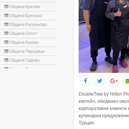
Община Кричим
Община Брезово
Община Калояново
Община Сопот
Община Куклен
Община Перущица
Община Садово
Община Лъки
DoubleTree by Hilton P
коктейл, обединен око
корпоративни клиенти н
кулинарни предложения
Турция.