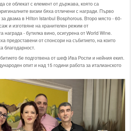
да се облекат с елемент от държава, която са
оригиналните визии бяха отличени с награди. Първо
а двама в Hilton Istanbul Bosphorous. Второ място - 60-
саж и изготвяне на хранителен режим от
та награда - бутилка вино, осигурена от World Wine.
ха предоставени от спонсори на събитието, на които
ха благодарност.
ъбитието бе подготвена от шеф Ива Роспи и нейния екип.
дународен опит и над 15 години работа за италианското