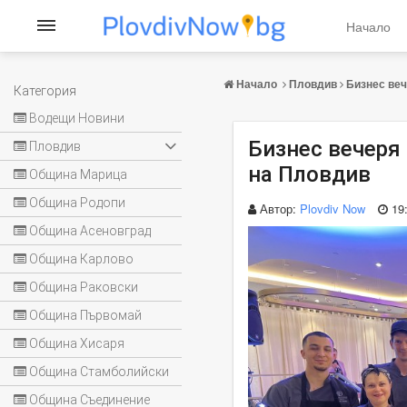
Начало
Начало
Пловдив
Бизнес веч
Категория
Водещи Новини
Бизнес вечеря 
Пловдив
на Пловдив
Община Марица
Община Родопи
Автор:
Plovdiv Now
19
Община Асеновград
Община Карлово
Община Раковски
Община Първомай
Община Хисаря
Община Стамболийски
Община Съединение