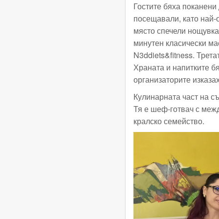
Гостите бяха поканени 
посещавали, като най-
място спечели нощувка з
минутен класически ма
N3ddiets&fitness. Трета
Храната и напитките бя
организаторите изказа
Кулинарната част на с
Тя е шеф-готвач с меж
кралско семейство.