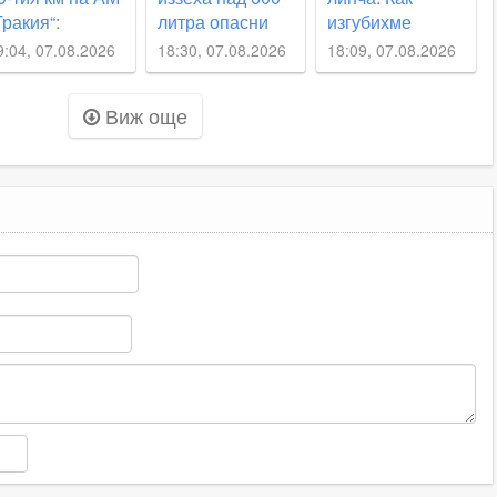
Тракия“:
литра опасни
изгубихме
бразуваха
препарати в
децата си?
9:04, 07.08.2026
18:30, 07.08.2026
18:09, 07.08.2026
осъдебно
Пловдивско
роизводство
Виж още