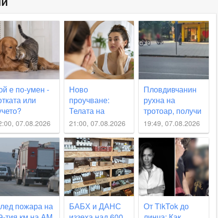
ни
ой е по-умен -
Ново
Пловдивчанин
отката или
проучване:
рухна на
учето?
Телата на
тротоар, получи
тговорът се
младите
незаменима
2:00, 07.08.2026
21:00, 07.08.2026
19:49, 07.08.2026
каза по-
стареят по-
помощ
ложен,
бързо
тколкото
зглежда
лед пожара на
БАБХ и ДАНС
От TikTok до
9-тия км на АМ
иззеха над 600
линча: Как