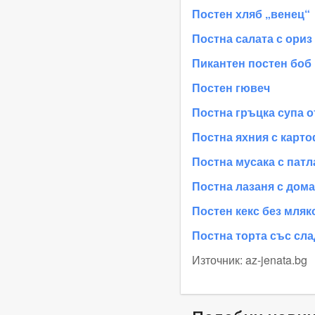
Постен хляб „венец“
Постна салата с ориз
Пикантен постен боб
Постен гювеч
Постна гръцка супа о
Постна яхния с карто
Постна мусака с пат
Постна лазаня с дома
Постен кекс без мляк
Постна торта със сла
Източник: az-jenata.bg