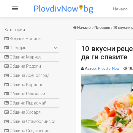
Начало
Начало
Пловдив
10 вкусни 
Категория
Водещи Новини
10 вкусни реце
Пловдив
да ги спазите
Община Марица
Община Родопи
Автор:
Plovdiv Now
19
Община Асеновград
Община Карлово
Община Раковски
Община Първомай
Община Хисаря
Община Стамболийски
Община Съединение