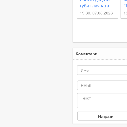
губят личната
“
си отговорност,
О
19:30, 07.08.2026
1
те започват да
д
действат като
п
глутница
Коментари