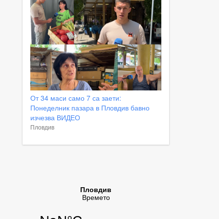
От 34 маси само 7 са заети:
Понеделник пазара в Пловдив бавно
изчезва ВИДЕО
Пловдив