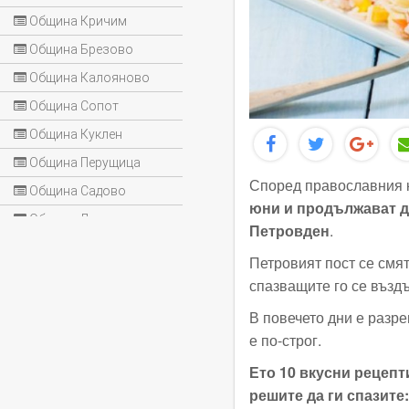
Община Кричим
Община Брезово
Община Калояново
Община Сопот
Община Куклен
Община Перущица
Според православния к
Община Садово
юни и продължават до
Община Лъки
Петровден
.
Петровият пост се смят
спазващите го се въздъ
В повечето дни е разре
е по-строг.
Ето 10 вкусни рецепт
решите да ги спазите: