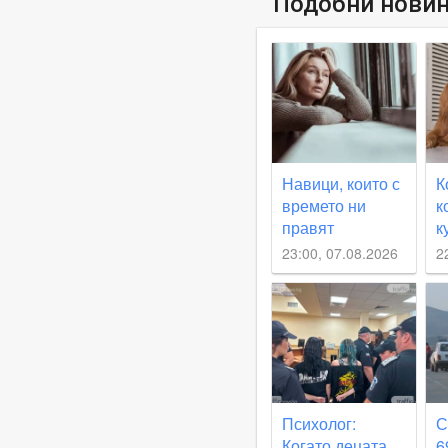
Подобни нови
Навици, които с
К
времето ни
к
правят
к
нещастни
О
23:00, 07.08.2026
2
о
с
о
и
Психолог:
С
Когато децата
6