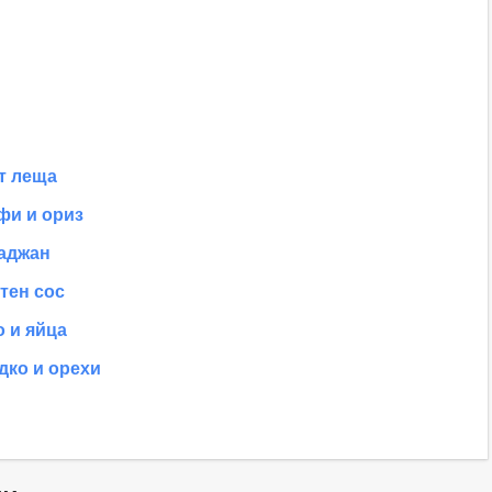
т леща
фи и ориз
ладжан
тен сос
о и яйца
дко и орехи