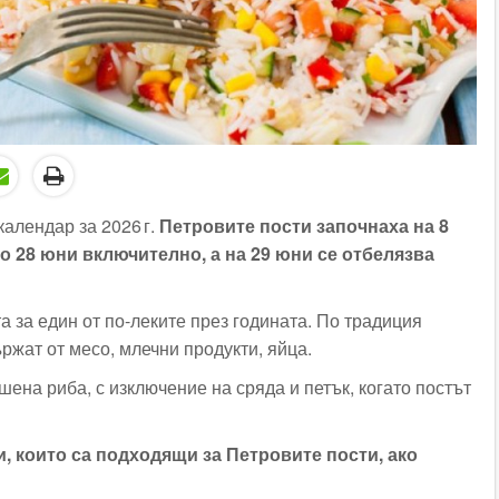
алендар за 2026 г.
Петровите пости започнаха на 8
 28 юни включително, а на 29 юни се отбелязва
а за един от по-леките през годината. По традиция
ржат от месо, млечни продукти, яйца.
шена риба, с изключение на сряда и петък, когато постът
и, които са подходящи за Петровите пости, ако