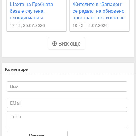
Шахта на Гребната
Жителите в “Западен“
база е счупена,
се радват на обновено
пловдивчани я
пространство, което не
обезопасиха сами
е ремонтирано над 60
17:13, 25.07.2026
10:43, 18.07.2026
години
Виж още
Коментари