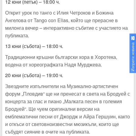
12 юни (петък) – 18:00 ч.
Открит урок по танго с Илия Четроков и Божина
Ангелова от Tango con Elias, който ще прерасне в
милонга вечер – интерактивно събитие с участието на
публиката.
Изпрати н
Изпрати новина
13 юни (събота) – 18:00 ч.
Традиционни кръшни български хора в Хоротека,
водена от хореографката Надя Мурджева.
20 юни (събота) – 19:00 ч.
Звездните изпълнители на Музикално-артистичен
форум „Пловдив“ ще ни пренесат в света на Бродуей с
концерта за глас и пиано „Малката песен в големия
Бродуей“. Ще чуем оригинални версии на
емблематични песни от Джордж и Айра Гершуин, както
и откъси от световноизвестни мюзикъли, които ще
събудят сияние в очите на публиката.