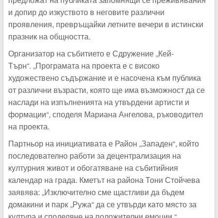
и допир до изкуството в неговите различни
проявления, превръщайки летните вечери в истински
празник на общността.
Организатор на събитието е Сдружение „Кей-
Търн“. „Програмата на проекта е с високо
художествено съдържание и е насочена към публика
от различни възрасти, която ще има възможност да се
наслади на изпълненията на утвърдени артисти и
формации“, споделя Мариана Ангелова, ръководител
на проекта.
Партньор на инициативата е Район „Западен“, който
последователно работи за децентрализация на
културния живот и обогатяване на събитийния
календар на града. Кметът на района Тони Стойчева
заявява: „Изключително сме щастливи да бъдем
домакини и парк „Ружа“ да се утвърди като място за
култура и споделяне на положителни емоции.“