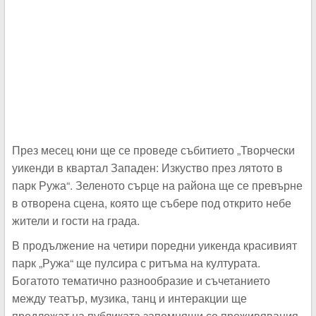
През месец юни ще се проведе събитието „Творчески
уикенди в квартал Западен: Изкуство през лятото в
парк Ружа“. Зеленото сърце на района ще се превърне
в отворена сцена, която ще събере под открито небе
жители и гости на града.
В продължение на четири поредни уикенда красивият
парк „Ружа“ ще пулсира с ритъма на културата.
Богатото тематично разнообразие и съчетанието
между театър, музика, танц и интеракции ще
предложат на публиката запомнящи се преживявания