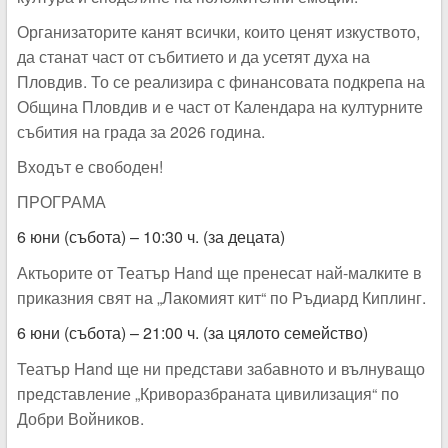
Организаторите канят всички, които ценят изкуството,
да станат част от събитието и да усетят духа на
Пловдив. То се реализира с финансовата подкрепа на
Община Пловдив и е част от Календара на културните
събития на града за 2026 година.
Входът е свободен!
ПРОГРАМА
6 юни (събота) – 10:30 ч. (за децата)
Актьорите от Театър Hand ще пренесат най-малките в
приказния свят на „Лакомият кит“ по Ръдиард Киплинг.
6 юни (събота) – 21:00 ч. (за цялото семейство)
Театър Hand ще ни представи забавното и вълнуващо
представление „Криворазбраната цивилизация“ по
Добри Войников.