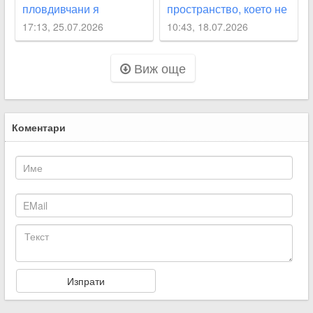
пловдивчани я
пространство, което не
обезопасиха сами
е ремонтирано над 60
17:13, 25.07.2026
10:43, 18.07.2026
години
Виж още
Коментари