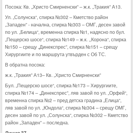
Посока: Кв. „Христо Смирненски” – ж.к. „Тракия” А13.
Ул. „Солунска“, спирка №302 – Кметство район
„Западен” - начална, спирка №303 – ОМГ, десен завой
по ул. „Белица“, временна спирка №1, надясно по бул.
„Пещерско шосе“, спирка №149 – ж.к. ,,Корона“, спирка
№150 – срещу „Динекспрес”, спирка №151 – срещу
Хирургиите и по маршрута утвърден с Об ТС.
В обратна посока:
ж.к. „Тракия” А13– Кв. „Христо Смирненски”
Бул. „Пещерско шосе“, спирка №173 – Хирургиите,
спирка №174 – „Динекспрес”, ляв завой по ул. „Орфей“,
временна спирка №2 – пред детска градина „Елица“,
ляв завой по ул. „Юндола“, спирка №304 – срещу ОМГ,
десен завой по ул. „Солунска“, спирка №302 – Кметство
район „Западен” – последна.
Линия 37