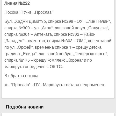
Линия №222
Посока: ПУ-кв. „Прослав”
Бул. „Хаджи Димитър, спирка №299 - ОУ ,,Елин Пелин“,
спирка №300 – ул. „Атон“, ляв завой по ул. „Солунска“,
спирка №301 – Аптеката, спирка №302 – Район
„Западен“ – кметство, спирка №303 – ОМГ, десен завой
по ул. „Орфей“, временна спирка 1 – срещу детска
градина ,,Елица“, ляв завой по бул. „Пещерско шосе“,
спирка №175 – срещу комплекс „Корона“ и по
маршрута определен с Об ТС.
В обратна посока:
кв. "Прослав" - ПУ - Маршрутът остава непроменен
Подобни новини