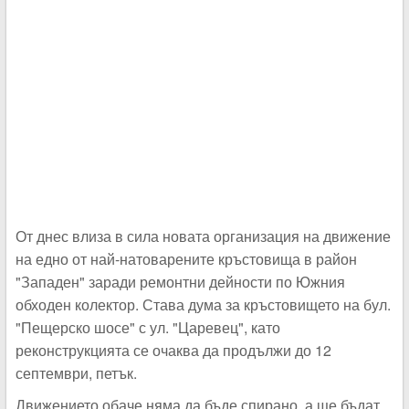
От днес влиза в сила новата организация на движение
на едно от най-натоварените кръстовища в район
"Западен" заради ремонтни дейности по Южния
обходен колектор. Става дума за кръстовището на бул.
"Пещерско шосе" с ул. "Царевец", като
реконструкцията се очаква да продължи до 12
септември, петък.
Движението обаче няма да бъде спирано, а ще бъдат