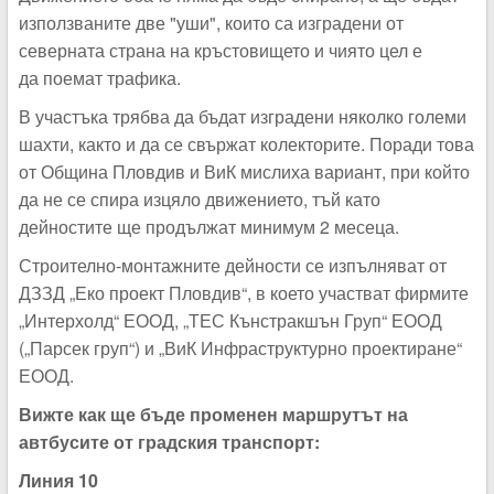
използваните две "уши", които са изградени от
северната страна на кръстовището и чиято цел е
да поемат трафика.
В участъка трябва да бъдат изградени няколко големи
шахти, както и да се свържат колекторите. Поради това
от Община Пловдив и ВиК мислиха вариант, при който
да не се спира изцяло движението, тъй като
дейностите ще продължат минимум 2 месеца.
Строително-монтажните дейности се изпълняват от
ДЗЗД „Еко проект Пловдив“, в което участват фирмите
„Интерхолд“ ЕООД, „ТЕС Кънстракшън Груп“ ЕООД
(„Парсек груп“) и „ВиК Инфраструктурно проектиране“
ЕООД.
Вижте как ще бъде променен маршрутът на
автбусите от градския транспорт:
Линия 10