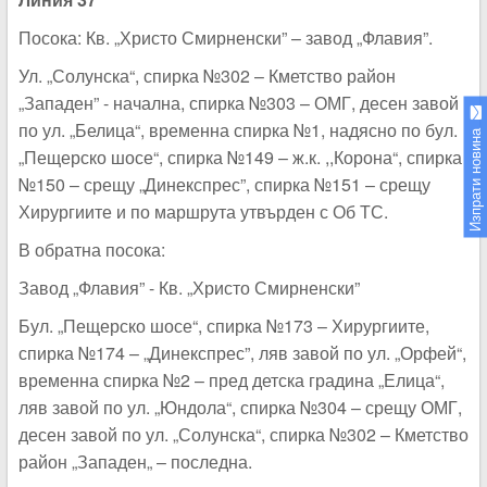
Посока: Кв. „Христо Смирненски” – завод „Флавия”.
Ул. „Солунска“, спирка №302 – Кметство район
„Западен” - начална, спирка №303 – ОМГ, десен завой
по ул. „Белица“, временна спирка №1, надясно по бул.
Изпрати новина
„Пещерско шосе“, спирка №149 – ж.к. ,,Корона“, спирка
№150 – срещу „Динекспрес”, спирка №151 – срещу
Хирургиите и по маршрута утвърден с Об ТС.
В обратна посока:
Завод „Флавия” - Кв. „Христо Смирненски”
Бул. „Пещерско шосе“, спирка №173 – Хирургиите,
спирка №174 – „Динекспрес”, ляв завой по ул. „Орфей“,
временна спирка №2 – пред детска градина „Елица“,
ляв завой по ул. „Юндола“, спирка №304 – срещу ОМГ,
десен завой по ул. „Солунска“, спирка №302 – Кметство
район „Западен„ – последна.