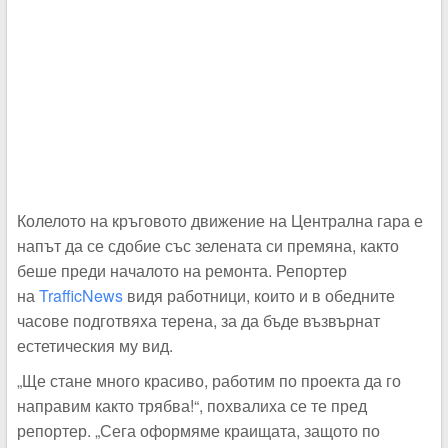
Колелото на кръговото движение на Централна гара е
напът да се сдобие със зелената си премяна, както
беше преди началото на ремонта. Репортер
на
TrafficNews
видя работници, които и в обедните
часове подготвяха терена, за да бъде възвърнат
естетическия му вид.
„Ще стане много красиво, работим по проекта да го
направим както трябва!“, похвалиха се те пред
репортер. „Сега оформяме краищата, защото по