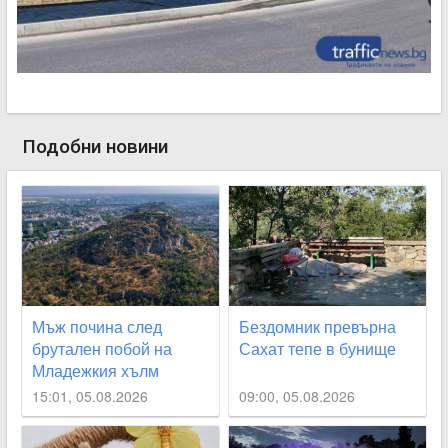
Подобни новини
Мъж почина след
Бездомник превърна
брутален побой на
Сахат тепе в бунище
Младежкия хълм
15:01, 05.08.2026
09:00, 05.08.2026