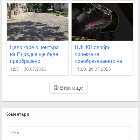
Цяло каре в центъра
НИНКН одобри
на Пловдив ще бъде
проекта за
преобразено
преобразяването на
подлез
12:31, 30.07.2026
15:29, 28.07.2026
“Археологически“
Виж още
Коментари