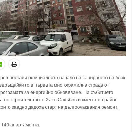
ров постави официалното начало на санирането на блок
превръщайки го в първата многофамилна сграда от
 програмата за енергийно обновяване. На събитието
ът по строителството Хакъ Сакъбов и кметът на район
 които заедно дадоха старт на дългоочаквания ремонт,
и 140 апартамента.