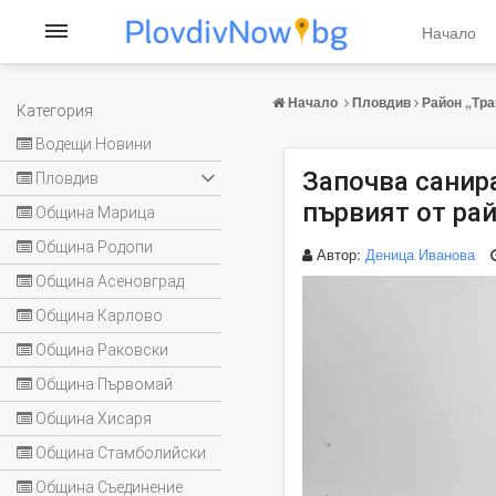
Начало
Начало
Пловдив
Район „Тра
Категория
Водещи Новини
Започва санира
Пловдив
първият от ра
Община Марица
Община Родопи
Автор:
Деница Иванова
Община Асеновград
Община Карлово
Община Раковски
Община Първомай
Община Хисаря
Община Стамболийски
Община Съединение