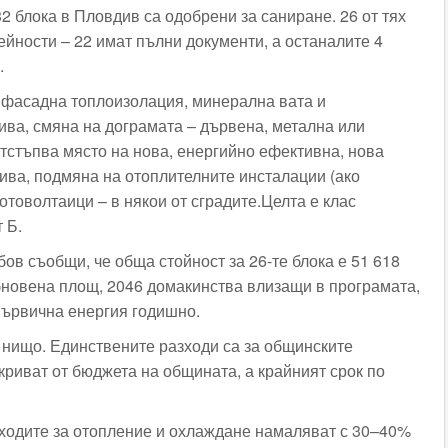
2 блока в Пловдив са одобрени за саниране. 26 от тях
ейности – 22 имат пълни документи, а останалите 4
.
 фасадна топлоизолация, минерална вата и
ива, смяна на дограмата – дървена, метална или
стъпва място на нова, енергийно ефективна, нова
ива, подмяна на отоплителните инсталации (ако
отоволтаици – в някои от сградите.Целта е клас
 Б.
ов съобщи, че обща стойност за 26-те блока е 51 618
обновена площ, 2046 домакинства влизащи в програмата,
 първична енергия годишно.
нищо. Единствените разходи са за общинските
криват от бюджета на общината, а крайният срок по
ходите за отопление и охлаждане намаляват с 30–40%