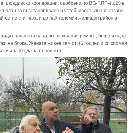
-те пловдивски кооперации, одобрени по BG-RRP-4.023 в
я план за възстановяване и устойчивост. Иначе казано
ай-сетне стигнаха и до най-големия жилищен район в
 видят началото на дългоочаквания ремонт, беше и една
лки на блока. Жената живее там от 45 години и си спомня
тключила входа за първи път.