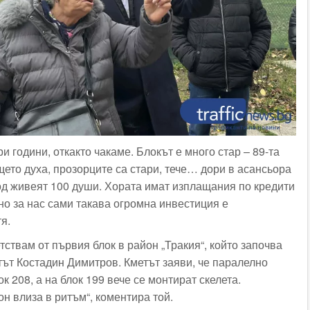
ри години, откакто чакаме. Блокът е много стар – 89-та
ето духа, прозорците са стари, тече… дори в асансьора
од живеят 100 души. Хората имат изплащания по кредити
 но за нас сами такава огромна инвестиция е
я.
тствам от първия блок в район „Тракия“, който започва
етът Костадин Димитров. Кметът заяви, че паралелно
к 208, а на блок 199 вече се монтират скелета.
н влиза в ритъм“, коментира той.