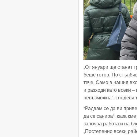
„От януари ще станат т
беше готов. По стълбищ
тече. Само в нашия вх
и разходи като всеки –
невъзможна”, сподели т
“Радвам се да ви приве
да се санира“, каза км
започва работа и на бло
„Постепенно всеки райо