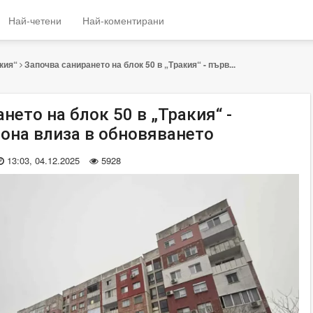
Най-четени
Най-коментирани
кия“
Започва санирането на блок 50 в „Тракия“ - първ...
нето на блок 50 в „Тракия“ -
йона влиза в обновяването
13:03, 04.12.2025
5928