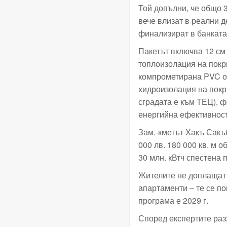
Той допълни, че общо 3
вече влизат в реални д
финализират в банката
Пакетът включва 12 см
топлоизолация на покр
компрометирана PVC от
хидроизолация на покр
сградата е към ТЕЦ), ф
енергийна ефективност
Зам.-кметът Хакъ Сакъб
000 лв. 180 000 кв. м 
30 млн. кВтч спестена
Жителите не доплащат 
апартаменти – те се по
програма е 2029 г.
Според експертите раз