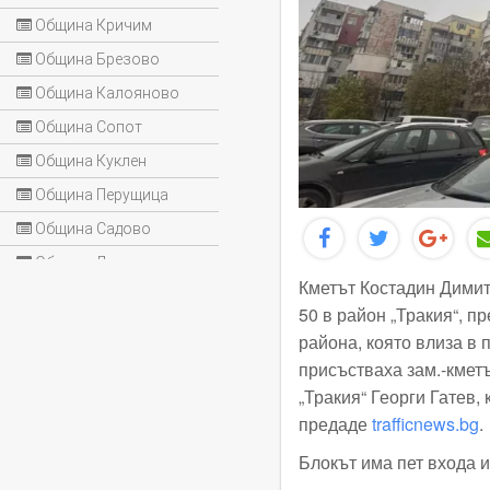
Община Кричим
Община Брезово
Община Калояново
Община Сопот
Община Куклен
Община Перущица
Община Садово
Община Лъки
Кметът Костадин Димит
50 в район „Тракия“, 
района, която влиза в
присъстваха зам.-кмет
„Тракия“ Георги Гатев,
предаде
trafficnews.bg
.
Блокът има пет входа 