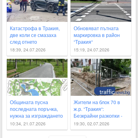
Катастрофа в Тракия,
Обновяват пътната
две коли се смазаха
маркировка в район
след отнето
“Тракия“
предимство
18:39, 24.07.2026
15:19, 24.07.2026
Общината пусна
Жители на блок 70 в
последната поръчка,
ж.р. “Тракия“:
нужна за изграждането
Безкрайни разкопки -
на парка „Кан Крум“
хоризонт няма
10:34, 21.07.2026
19:30, 02.07.2026