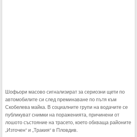
Шофьори масово сигнализират за сериозни щети по
автомобилите си след преминаване по пътя към
Скобелева майка. В социалните групи на водачите се
публикуват снимки на пораженията, причинени от
лошото състояние на трасето, което обхваща районите
„Източен“ и „Тракия“ в Пловдив.