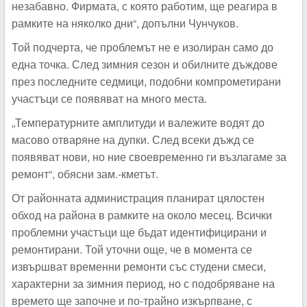
незабавно. Фирмата, с която работим, ще реагира в
рамките на няколко дни“
, допълни Чунчуков.
Той подчерта, че проблемът не е изолиран само до
една точка. След зимния сезон и обилните дъждове
през последните седмици, подобни компрометирани
участъци се появяват на много места.
„Температурните амплитуди и валежите водят до
масово отваряне на дупки. След всеки дъжд се
появяват нови, но ние своевременно ги възлагаме за
ремонт“
, обясни зам.-кметът.
От районната администрация планират цялостен
обход на района в рамките на около месец. Всички
проблемни участъци ще бъдат идентифицирани и
ремонтирани. Той уточни още, че в момента се
извършват временни ремонти със студени смеси,
характерни за зимния период, но с подобряване на
времето ще започне и по-трайно изкърпване, с