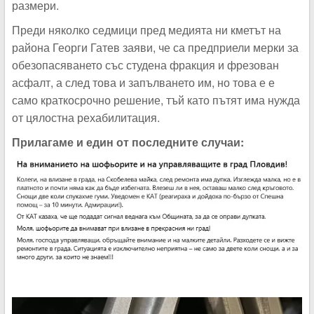
размери.
Преди няколко седмици пред медията ни кметът на
района Георги Гатев заяви, че са предприели мерки за
обезопасяването със студена фракция и фрезован
асфалт, а след това и запълването им, но това е е
само краткосрочно решение, тъй като пътят има нужда
от цялостна рехабилитация.
Прилагаме и един от последните случаи: