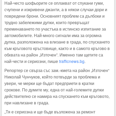
Най-често шофьорите се оплакват от спукани гуми,
счупени и изкривени джанти, а в някои случаи дори и
повредени брони. Основният проблем са дълбоки и
трудно забележими дупки, които превръщат
преминаването по участъка в истинско изпитание за
автомобилите. Най-много сигнали има за огромна
дупка, разположена на влизане в града, по спускането
към кръговото кръстовище, както и в самото кръгово в
обхвата на район „Източен”. Именно там щетите са
най-чести и сериозни, пише
trafficnews.bg
.
Репортер се свърза със зам.-кмета на район „Източен“
Николай Чунчуков, който потвърди за проблема и
увери, че мерки ще бъдат предприети в кратки
срокове. По думите му, една от най-големите дупки
действително се намира на спускането към кръговото,
при навлизане в града.
„Тя е сериозна и ще бъде възложена за ремонт