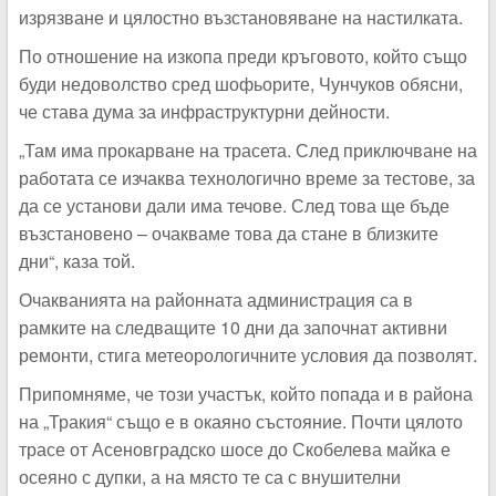
изрязване и цялостно възстановяване на настилката.
По отношение на изкопа преди кръговото, който също
буди недоволство сред шофьорите, Чунчуков обясни,
че става дума за инфраструктурни дейности.
„Там има прокарване на трасета. След приключване на
работата се изчаква технологично време за тестове, за
да се установи дали има течове. След това ще бъде
възстановено – очакваме това да стане в близките
дни“
, каза той.
Очакванията на районната администрация са в
рамките на следващите 10 дни да започнат активни
ремонти, стига метеорологичните условия да позволят.
Припомняме, че този участък, който попада и в района
на „Тракия“ също е в окаяно състояние. Почти цялото
трасе от Асеновградско шосе до Скобелева майка е
осеяно с дупки, а на място те са с внушителни