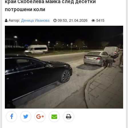
край Скобелева майка след десетки
потрошени коли
Автор:
Деница Иванова
09:53, 21.04.2026
5415