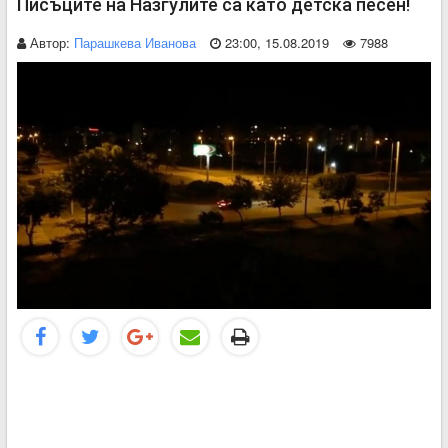
Писъците на Назгулите са като детска песен!
Автор:
Парашкева Иванова
23:00, 15.08.2019
7988