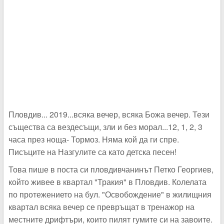
Пловдив... 2019...всяка вечер, всяка Божа вечер. Тези
същества са вездесъщи, зли и без морал...12, 1, 2, 3
часа през ноща- Тормоз. Няма кой да ги спре.
Писъците на Назгулите са като детска песен!
Това пише в поста си пловдивчанинът Петко Георгиев,
който живее в квартал "Тракия" в Пловдив. Колелата
по протежението на бул. "Освобождение" в жилищния
квартал всяка вечер се превръщат в тренажор на
местните дрифтъри, които пилят гумите си на завоите.