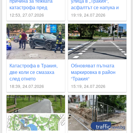
причина за тежката
улица в „Тракия“,
катастрофа пред
асфалтът се напука и
кметството в “Тракия“
пропада
12:53, 27.07.2026
19:19, 24.07.2026
Катастрофа в Тракия,
Обновяват пътната
две коли се смазаха
маркировка в район
след отнето
“Тракия“
предимство
18:39, 24.07.2026
15:19, 24.07.2026