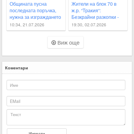
Общината пусна
Жители на блок 70 в
последната поръчка,
ж.р. “Тракия“:
нужна за изграждането
Безкрайни разкопки -
на парка „Кан Крум“
хоризонт няма
10:34, 21.07.2026
19:30, 02.07.2026
Виж още
Коментари