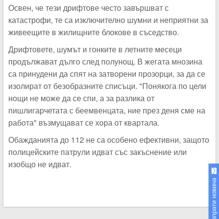
Освен, че тези дрифтове често завършват с
катастрофи, те са изключително шумни и неприятни за
живеещите в жилищните блокове в съседство.
Дрифтовете, шумът и гонките в летните месеци
продължават дълго след полунощ. В жегата мнозина
са принудени да спят на затворени прозорци, за да се
изолират от безобразните списъци. "Понякога по цели
нощи не може да се спи, а за разлика от
пишлигарчетата с беемвенцата, ние през деня сме на
работа" възмущават се хора от квартала.
Обажданията до 112 не са особено ефективни, защото
полицейските патрули идват със закъснение или
изобщо не идват.
Изпрати новина