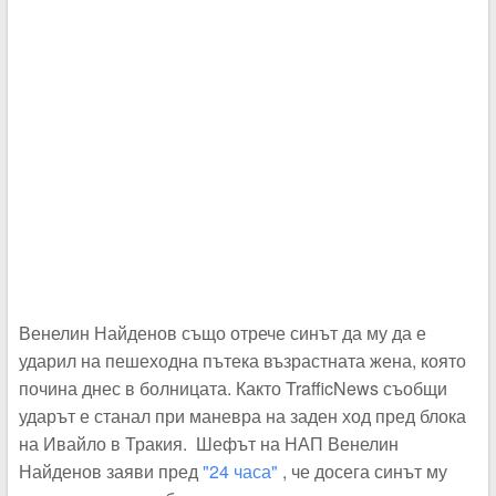
Венелин Найденов също отрече синът да му да е
ударил на пешеходна пътека възрастната жена, която
почина днес в болницата. Както TrafficNews съобщи
ударът е станал при маневра на заден ход пред блока
на Ивайло в Тракия. Шефът на НАП Венелин
Найденов заяви пред
"24 часа"
, че досега синът му