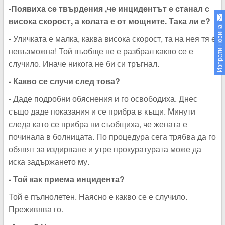
-Появиха се твърдения ,че инцидентът е станал с
висока скорост, а колата е от мощните. Така ли е?
Изпрати новина
- Уличката е малка, каква висока скорост, та на нея тя е
невъзможна! Той въобще не е разбрал какво се е
случило. Иначе никога не би си тръгнал.
- Какво се случи след това?
- Даде подробни обяснения и го освободиха. Днес
също даде показания и се прибра в къщи. Минути
следа като се прибра ни съобщиха, че жената е
починала в болницата. По процедура сега трябва да го
обявят за издирване и утре прокуратурата може да
иска задържането му.
- Той как приема инцидента?
Той е пълнолетен. Наясно е какво се е случило.
Преживява го.