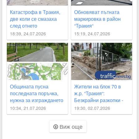
Катастрофа в Тракия,
Обновяват пътната
две коли се смазаха
маркировка в район
след отнето
“Тракия“
предимство
18:39, 24.07.2026
15:19, 24.07.2026
Общината пусна
Жители на блок 70 в
последната поръчка,
ж.р. “Тракия“:
нужна за изграждането
Безкрайни разкопки -
на парка „Кан Крум“
хоризонт няма
10:34, 21.07.2026
19:30, 02.07.2026
Виж още