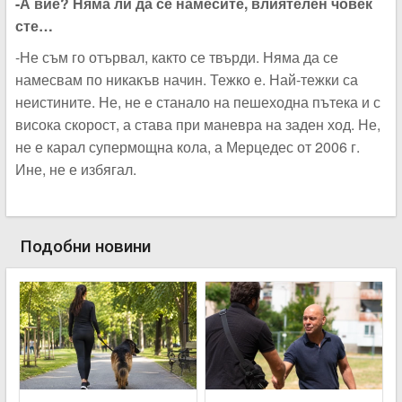
-А вие? Няма ли да се намесите, влиятелен човек
сте…
-Не съм го отървал, както се твърди. Няма да се
намесвам по никакъв начин. Тежко е. Най-тежки са
неистините. Не, не е станало на пешеходна пътека и с
висока скорост, а става при маневра на заден ход. Не,
не е карал супермощна кола, а Мерцедес от 2006 г.
Ине, не е избягал.
Подобни новини