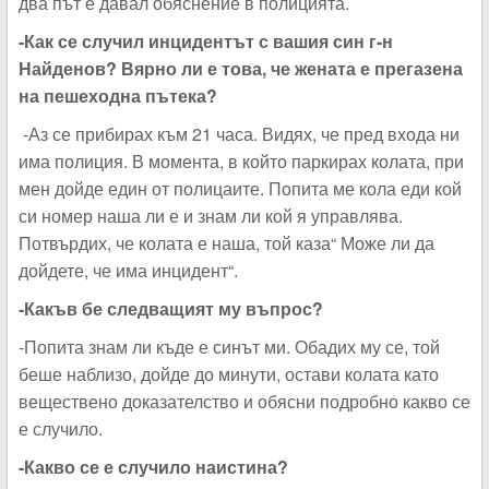
два път е давал обяснение в полицията.
-Как се случил инцидентът с вашия син г-н
Найденов? Вярно ли е това, че жената е прегазена
на пешеходна пътека?
-Аз се прибирах към 21 часа. Видях, че пред входа ни
има полиция. В момента, в който паркирах колата, при
мен дойде един от полицаите. Попита ме кола еди кой
си номер наша ли е и знам ли кой я управлява.
Потвърдих, че колата е наша, той каза“ Може ли да
дойдете, че има инцидент“.
-Какъв бе следващият му въпрос?
-Попита знам ли къде е синът ми. Обадих му се, той
беше наблизо, дойде до минути, остави колата като
веществено доказателство и обясни подробно какво се
е случило.
-Какво се е случило наистина?