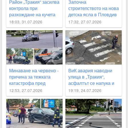
Район „Тракия“ засилва
Започна
контрола при
строителството на нова
разхождане на кучета
детска ясла в Пловдив
след сигнали на
18:03, 31.07.2026
17:32, 27.07.2026
граждани
Минаване на червено -
ВиК авария наводни
причина за тежката
улица в „Тракия“,
катастрофа пред
асфалтът се напука и
кметството в “Тракия“
пропада
12:53, 27.07.2026
19:19, 24.07.2026