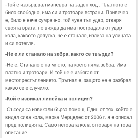
-Той е извършвал маневра на заден ход . Платното е
било свободно, има си и тротоари встрани. Привечер
е, било е вече сумрачно, той чува тъп удар, отваря
своята врата, не вижда да има пострадала от удар
кола, каквото допуска, че е станало, излиза на улицата
и си потегля.
-Не е ли станало на зебра, както се твърди?
-Не е. Станало е на място, на което няма зебра. Има
платно и тротоари. И той не е избягал от
местопрестъплението. Тръгнал е, защото не е разбрал
какво се е случило.
-Кой е извикал линейка и полиция?
-Съседи са извикали бърза помощ. Един от тях, който е
видял сива кола, марка Мерцедес от 2006 г. я е описал
пред полицията. Само неговата кола отговаря на това
описание.