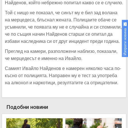
Найденов, който небрежно попитал какво се е случило.
Той с нищо не показал, че синът му е бил зад волана
на мерцедеса, блъснал жената. Полицаите обаче се
усъмнили, че появата му не е случайна и си спомнили,
Изпрати новина
че по същия начин Найденов старши се опитал да
избави наследника си от друг инцидент преди година.
Преглед на камери, разположени наблизо, показали,
че мерцедесът е именно на Ивайло.
Самият Ивайло Найденов е намерен няколко часа по-
късно от полицията. Направен му е тест за употреба
на алкохол и наркотици, резултатите са отрицателни.
Подобни новини