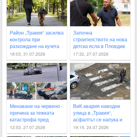
Район „Тракия“ засилва
Започна
контрола при
строителството на нова
разхождане на кучета
детска ясла в Пловдив
след сигнали на
18:03, 31.07.2026
17:32, 27.07.2026
граждани
Минаване на червено -
ВиК авария наводни
причина за тежката
улица в „Тракия“,
катастрофа пред
асфалтът се напука и
кметството в “Тракия“
пропада
12:53, 27.07.2026
19:19, 24.07.2026