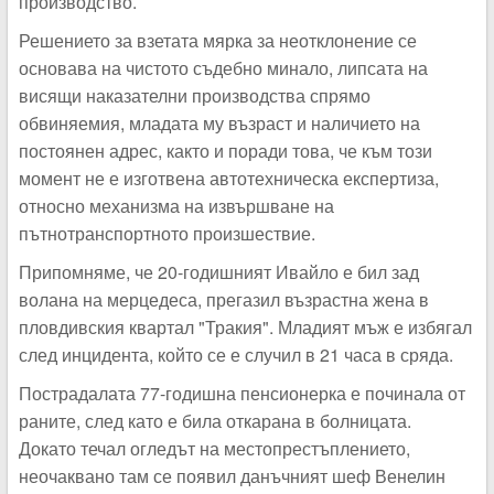
производство.
Решението за взетата мярка за неотклонение се
основава на чистото съдебно минало, липсата на
висящи наказателни производства спрямо
обвиняемия, младата му възраст и наличието на
постоянен адрес, както и поради това, че към този
момент не е изготвена автотехническа експертиза,
относно механизма на извършване на
пътнотранспортното произшествие.
Припомняме, че 20-годишният Ивайло е бил зад
волана на мерцедеса, прегазил възрастна жена в
пловдивския квартал "Тракия". Младият мъж е избягал
след инцидента, който се е случил в 21 часа в сряда.
Пострадалата 77-годишна пенсионерка е починала от
раните, след като е била откарана в болницата.
Докато течал огледът на местопрестъплението,
неочаквано там се появил данъчният шеф Венелин